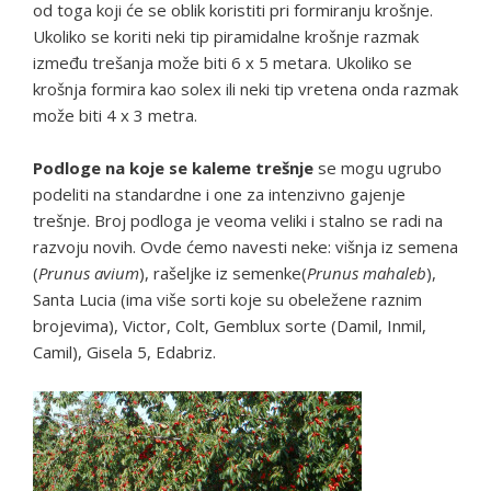
od toga koji će se oblik koristiti pri formiranju krošnje.
Ukoliko se koriti neki tip piramidalne krošnje razmak
između trešanja može biti 6 x 5 metara. Ukoliko se
krošnja formira kao solex ili neki tip vretena onda razmak
može biti 4 x 3 metra.
Podloge na koje se kaleme trešnje
se mogu ugrubo
podeliti na standardne i one za intenzivno gajenje
trešnje. Broj podloga je veoma veliki i stalno se radi na
razvoju novih. Ovde ćemo navesti neke: višnja iz semena
(
Prunus avium
), rašeljke iz semenke(
Prunus mahaleb
),
Santa Lucia (ima više sorti koje su obeležene raznim
brojevima), Victor, Colt, Gemblux sorte (Damil, Inmil,
Camil), Gisela 5, Edabriz.