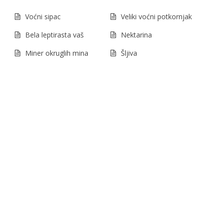
Voćni sipac
Veliki voćni potkornjak
Bela leptirasta vaš
Nektarina
Miner okruglih mina
Šljiva