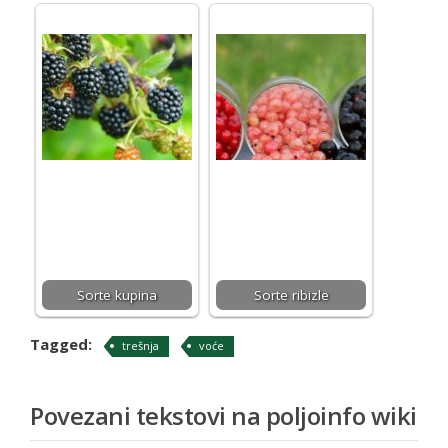
Sorte kupina
Sorte ribizle
Tagged:
trešnja
voće
Povezani tekstovi na poljoinfo wiki