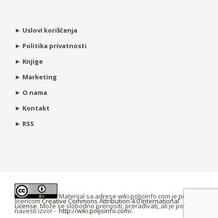
►
Uslovi korišćenja
►
Politika privatnosti
►
Knjige
►
Marketing
►
O nama
►
Kontakt
►
RSS
Materijal sa adrese wiki.poljoinfo.com je pod
licencom
Creative Commons Attribution 4.0 International
License
. Može se slobodno prenositi, prerađivati, ali je potrebno
navesti izvor -
http://wiki.poljoinfo.com/
.