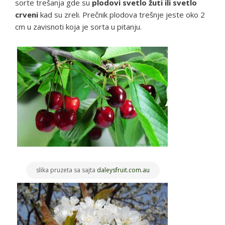
sorte trešanja gde su
plodovi svetlo žuti ili svetlo
crveni
kad su zreli. Prečnik plodova trešnje jeste oko 2
cm u zavisnoti koja je sorta u pitanju.
slika pruzeta sa sajta
daleysfruit.com.au