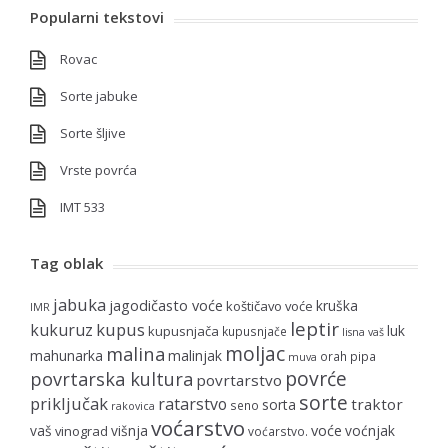
Popularni tekstovi
Rovac
Sorte jabuke
Sorte šljive
Vrste povrća
IMT 533
Tag oblak
jabuka
jagodičasto voće
kruška
koštičavo voće
IMR
leptir
kupus
kukuruz
luk
kupusnjača
kupusnjače
lisna vaš
moljac
malina
mahunarka
malinjak
orah
pipa
muva
povrće
povrtarska kultura
povrtarstvo
sorte
priključak
ratarstvo
traktor
sorta
seno
rakovica
voćarstvo
voće
vaš
višnja
voćnjak
vinograd
voćarstvo.