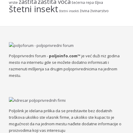
zaštita voća
zaštita
vrste
šećerna repa
šljiva
štetni insekt
živina
živinarstvo
štetni insekti
Poljoprivredni forum -
poljoinfo.com™
je već duži niz godina
mesto na internetu gde se možete dodatno informisati i
razmenuti mišljenja sa drugim poljoprivrednicima na jednom
mestu.
Poljolink je idelana prilika da se predstavite bez dodatnih
troškova ukoliko ste vlasnik firme, a ukoliko ste kupac to je
mogućnost da na jednom mestu nađete dodatne informacije o
proizvodima koji vas interesuju