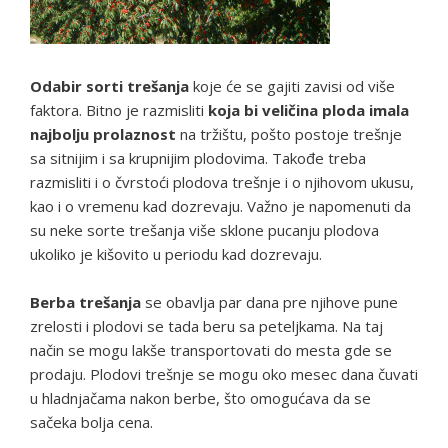
Odabir sorti trešanja
koje će se gajiti zavisi od više
faktora. Bitno je razmisliti
koja bi veličina ploda imala
najbolju prolaznost
na tržištu, pošto postoje trešnje
sa sitnijim i sa krupnijim plodovima. Takođe treba
razmisliti i o čvrstoći plodova trešnje i o njihovom ukusu,
kao i o vremenu kad dozrevaju. Važno je napomenuti da
su neke sorte trešanja više sklone pucanju plodova
ukoliko je kišovito u periodu kad dozrevaju.
Berba trešanja
se obavlja par dana pre njihove pune
zrelosti i plodovi se tada beru sa peteljkama. Na taj
način se mogu lakše transportovati do mesta gde se
prodaju. Plodovi trešnje se mogu oko mesec dana čuvati
u hladnjačama nakon berbe, što omogućava da se
sačeka bolja cena.