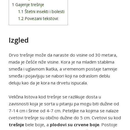
1
Gajenje trešnje
1.1
Štetni insekti i bolesti
1.2
Povezani tekstovi:
Izgled
Drvo trešnje može da naraste do visine od 30 metara,
mada je češće niže visine. Kora je na mladim stablima
smeđa i uglavnom lkatka, a vremenom postaje tamnije
smeđa i pojavljuju se nabori koji na odraslom deblu
deluju kao da je kora na drvetu ispucala.
Veličina listova kod trešnje se razlikuje dosta u
zavisnosti koja je sorta u pitanju pa mogu biti dužine od
7-14 cm i širine od 4-7 cm. Peteljke na kojima se nalaze
cvetovi trešnje su obično dužine do 5 cm. Cvetovi su kod
trešnje
bele boje, a
plodovi su crvene boje
. Postoje