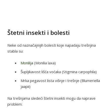
Štetni insekti i bolesti
Neke od naznačajnijih bolesti koje napadaju trešnjina
stabla su:
Monilija
(Monilia laxa)
Šupljikavost lišća voćaka (Stigmina carpophila)
Mrka pegavost lista višnje i trešnje (Blumeriella
jaapii)
Na trešnjama sledeći štetni insekti mogu da naprave
problem: