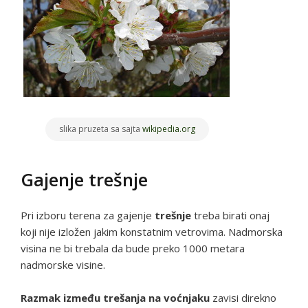
slika pruzeta sa sajta
wikipedia.org
Gajenje trešnje
Pri izboru terena za gajenje
trešnje
treba birati onaj
koji nije izložen jakim konstatnim vetrovima. Nadmorska
visina ne bi trebala da bude preko 1000 metara
nadmorske visine.
Razmak između trešanja na voćnjaku
zavisi direkno