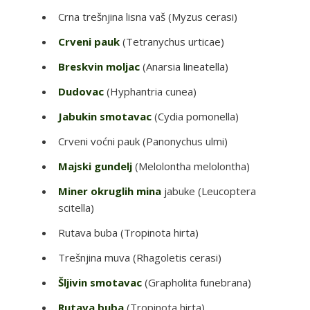
Crna trešnjina lisna vaš (Myzus cerasi)
Crveni pauk
(Tetranychus urticae)
Breskvin moljac
(Anarsia lineatella)
Dudovac
(Hyphantria cunea)
Jabukin smotavac
(Cydia pomonella)
Crveni voćni pauk (Panonychus ulmi)
Majski gundelj
(Melolontha melolontha)
Miner okruglih mina
jabuke (Leucoptera
scitella)
Rutava buba (Tropinota hirta)
Trešnjina muva (Rhagoletis cerasi)
Šljivin smotavac
(Grapholita funebrana)
Rutava buba
(Tropinota hirta)