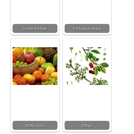
Sorte trešnje
Trešnjina muva
Vrste voća
Višnja