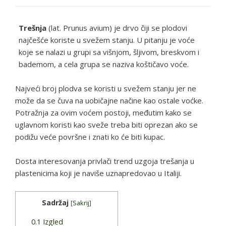
Trešnja
(lat. Prunus avium) je drvo čiji se plodovi
najčešće koriste u svežem stanju. U pitanju je voće
koje se nalazi u grupi sa višnjom, šljivom, breskvom i
bademom, a cela grupa se naziva koštičavo voće.
Najveći broj plodva se koristi u svežem stanju jer ne
može da se čuva na uobičajne načine kao ostale voćke.
Potražnja za ovim voćem postoji, međutim kako se
uglavnom koristi kao sveže treba biti oprezan ako se
podižu veće površne i znati ko će biti kupac.
Dosta interesovanja privlači trend uzgoja trešanja u
plastenicima koji je naviše uznapredovao u Italiji.
Sadržaj
[
Sakrij
]
0.1
Izgled