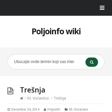
Poljoinfo wiki
Trešnja
/
05. Voćarstvo
/
Trešnja
December 24, 2014
Poljoinfo
05. Voćarstvo