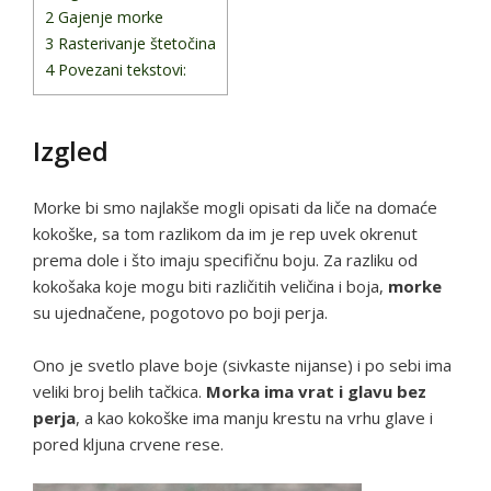
2
Gajenje morke
3
Rasterivanje štetočina
4
Povezani tekstovi:
Izgled
Morke bi smo najlakše mogli opisati da liče na domaće
kokoške, sa tom razlikom da im je rep uvek okrenut
prema dole i što imaju specifičnu boju. Za razliku od
kokošaka koje mogu biti različitih veličina i boja,
morke
su ujednačene, pogotovo po boji perja.
Ono je svetlo plave boje (sivkaste nijanse) i po sebi ima
veliki broj belih tačkica.
Morka ima vrat i glavu bez
perja
, a kao kokoške ima manju krestu na vrhu glave i
pored kljuna crvene rese.