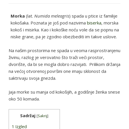
Morka
(lat.
Numida meleagris
) spada u ptice iz familije
kokošaka. Poznata je još pod nazivima
biserka
, morska
kokoš i misirka. Kao i kokoške noću vole da se popnu na
niske grane, pa je zgodno obezbediti im takve uslove.
Na našim prostorima ne spada u veoma rasprostranjenu
živinu, razlog je verovatno što traži veći prostor,
dvorište, da bi se mogla dobro razvijati. Prilikom držanja
na većoj otvorenoj površini one imaju sklonost da
saktrivaju svoja gnezda.
Jaja morke su manja od kokošijih, a godišnje ženka snese
oko 50 komada.
Sadržaj
[
Sakrij
]
1
Izgled