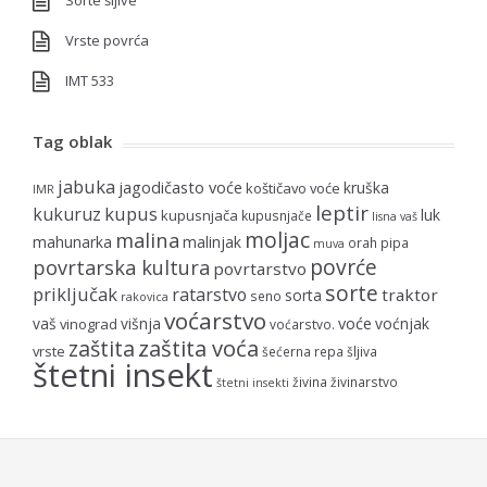
Sorte šljive
Vrste povrća
IMT 533
Tag oblak
jabuka
jagodičasto voće
kruška
koštičavo voće
IMR
leptir
kupus
kukuruz
luk
kupusnjača
kupusnjače
lisna vaš
moljac
malina
mahunarka
malinjak
orah
pipa
muva
povrće
povrtarska kultura
povrtarstvo
sorte
priključak
ratarstvo
traktor
sorta
seno
rakovica
voćarstvo
voće
vaš
višnja
voćnjak
vinograd
voćarstvo.
zaštita voća
zaštita
vrste
šećerna repa
šljiva
štetni insekt
živina
živinarstvo
štetni insekti