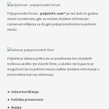
Poljoprivredni forum -
poljoinfo.com™
je već duži niz godina
mesto na internetu gde se možete dodatno informisati i
razmenuti mišljenja sa drugim poljoprivrednicima na jednom
mestu.
Poljolink je idelana prilika da se predstavite bez dodatnih
troškova ukoliko ste vlasnik firme, a ukoliko ste kupac to je
mogućnost da na jednom mestu nađete dodatne informacije o
proizvodima koji vas interesuju
►
Uslovi korišćenja
►
Politika privatnosti
►
Knjige