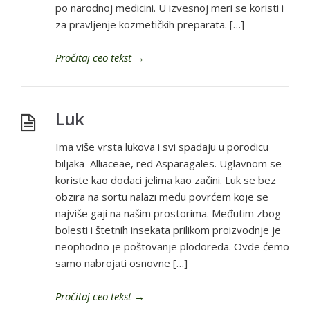
po narodnoj medicini. U izvesnoj meri se koristi i
za pravljenje kozmetičkih preparata. […]
Pročitaj ceo tekst
→
Luk
Ima više vrsta lukova i svi spadaju u porodicu
biljaka Alliaceae, red Asparagales. Uglavnom se
koriste kao dodaci jelima kao začini. Luk se bez
obzira na sortu nalazi među povrćem koje se
najviše gaji na našim prostorima. Međutim zbog
bolesti i štetnih insekata prilikom proizvodnje je
neophodno je poštovanje plodoreda. Ovde ćemo
samo nabrojati osnovne […]
Pročitaj ceo tekst
→