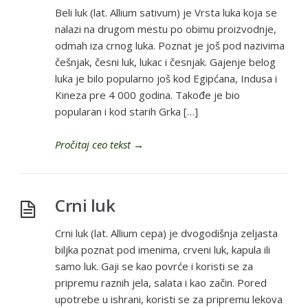
Beli luk (lat. Allium sativum) je Vrsta luka koja se
nalazi na drugom mestu po obimu proizvodnje,
odmah iza crnog luka. Poznat je još pod nazivima
češnjak, česni luk, lukac i česnjak. Gajenje belog
luka je bilo popularno još kod Egipćana, Indusa i
Kineza pre 4 000 godina. Takođe je bio
popularan i kod starih Grka […]
Pročitaj ceo tekst
→
Crni luk
Crni luk (lat. Allium cepa) je dvogodišnja zeljasta
biljka poznat pod imenima, crveni luk, kapula ili
samo luk. Gaji se kao povrće i koristi se za
pripremu raznih jela, salata i kao začin. Pored
upotrebe u ishrani, koristi se za pripremu lekova