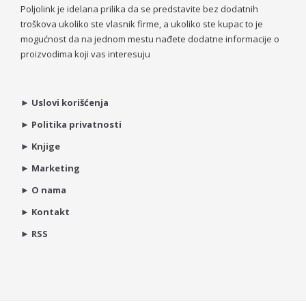
Poljolink je idelana prilika da se predstavite bez dodatnih
troškova ukoliko ste vlasnik firme, a ukoliko ste kupac to je
mogućnost da na jednom mestu nađete dodatne informacije o
proizvodima koji vas interesuju
►
Uslovi korišćenja
►
Politika privatnosti
►
Knjige
►
Marketing
►
O nama
►
Kontakt
►
RSS