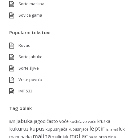
Sorte maslina
Sovica gama
Popularni tekstovi
Rovac
Sorte jabuke
Sorte šljive
Vrste povrća
IMT 533
Tag oblak
jabuka
jagodičasto voće
kruška
koštičavo voće
IMR
leptir
kupus
kukuruz
luk
kupusnjača
kupusnjače
lisna vaš
moljac
malina
mahunarka
malinjak
orah
pipa
muva