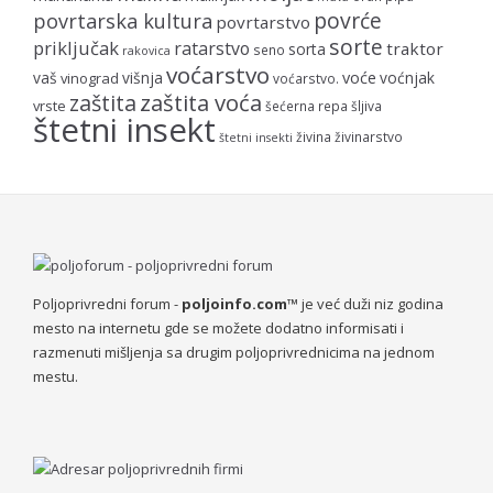
povrće
povrtarska kultura
povrtarstvo
sorte
priključak
ratarstvo
traktor
sorta
seno
rakovica
voćarstvo
voće
vaš
višnja
voćnjak
vinograd
voćarstvo.
zaštita voća
zaštita
vrste
šećerna repa
šljiva
štetni insekt
živina
živinarstvo
štetni insekti
Poljoprivredni forum -
poljoinfo.com™
je već duži niz godina
mesto na internetu gde se možete dodatno informisati i
razmenuti mišljenja sa drugim poljoprivrednicima na jednom
mestu.