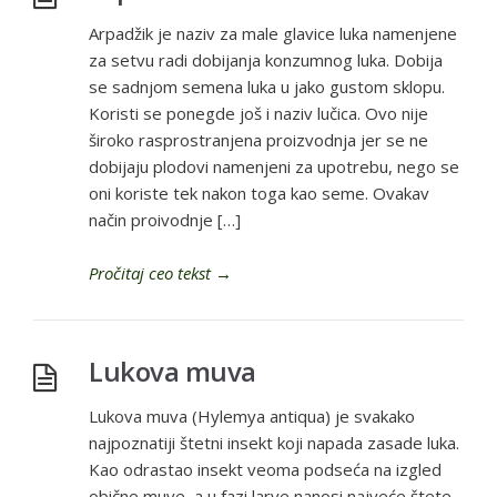
Arpadžik je naziv za male glavice luka namenjene
za setvu radi dobijanja konzumnog luka. Dobija
se sadnjom semena luka u jako gustom sklopu.
Koristi se ponegde još i naziv lučica. Ovo nije
široko rasprostranjena proizvodnja jer se ne
dobijaju plodovi namenjeni za upotrebu, nego se
oni koriste tek nakon toga kao seme. Ovakav
način proivodnje […]
Pročitaj ceo tekst
→
Lukova muva
Lukova muva (Hylemya antiqua) je svakako
najpoznatiji štetni insekt koji napada zasade luka.
Kao odrastao insekt veoma podseća na izgled
obične muve, a u fazi larve nanosi najveće štete