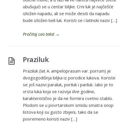
ubušujući se u centar biljke. Crni luk je najčešće
izložen napadu, ali se može desiti da napadu
bude izložen beli luk. Koristi se i latinski naziv […]
Pročitaj ceo tekst
→
Praziluk
Praziluk (lat A. ampeloprasum var. porrum) je
dvogogodišnja biljka iz porodice lukova. Koriste
se još nazivi paraluk, poriluk i pariluk. Iako je to
vrsta luka koja se razvija dve godine,
karakteristično je da ne formira cvetno stablo.
Plodom se u povrtarskom smislu smatra snop
listova koji su gusto zbijeni, tako da se
povremeno koristi naziv […]