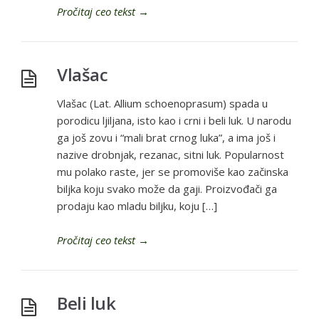
Pročitaj ceo tekst
→
Vlašac
Vlašac (Lat. Allium schoenoprasum) spada u
porodicu ljiljana, isto kao i crni i beli luk. U narodu
ga još zovu i “mali brat crnog luka”, a ima još i
nazive drobnjak, rezanac, sitni luk. Popularnost
mu polako raste, jer se promoviše kao začinska
biljka koju svako može da gaji. Proizvođači ga
prodaju kao mladu biljku, koju […]
Pročitaj ceo tekst
→
Beli luk