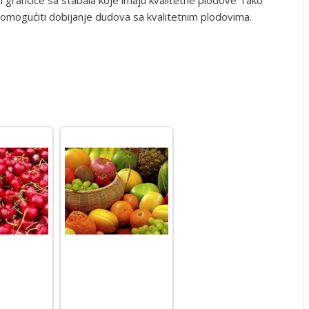
i grančice sa stabala koje imaju kvalitetne plodove Tako
e omogućiti dobijanje dudova sa kvalitetnim plodovima.