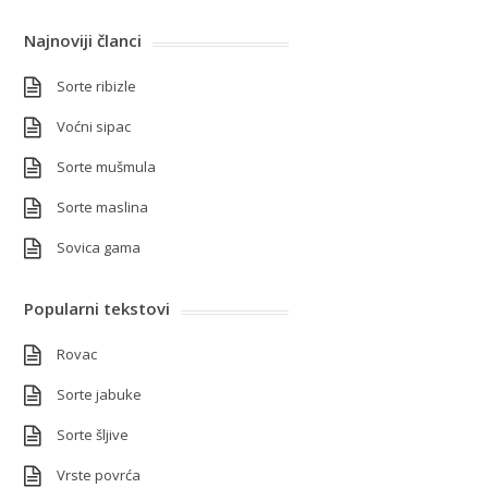
Najnoviji članci
Sorte ribizle
Voćni sipac
Sorte mušmula
Sorte maslina
Sovica gama
Popularni tekstovi
Rovac
Sorte jabuke
Sorte šljive
Vrste povrća