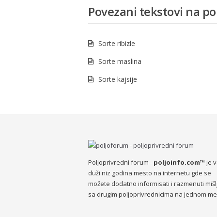
Povezani tekstovi na pol
Sorte ribizle
Sorte maslina
Sorte kajsije
Poljoprivredni forum -
poljoinfo.com™
je 
duži niz godina mesto na internetu gde se
možete dodatno informisati i razmenuti mišl
sa drugim poljoprivrednicima na jednom me