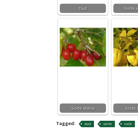
Dud
Sorte v
Sorte drena
Sorte 
Tagged:
dud
sorte
voće