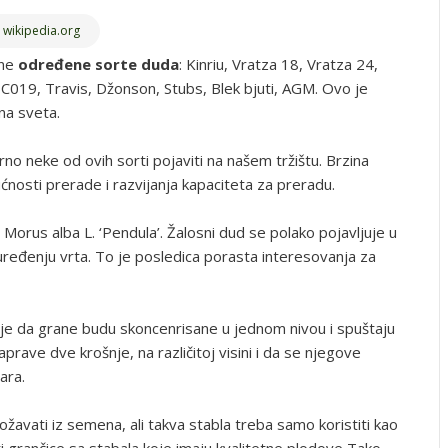
a
wikipedia.org
ene
određene sorte duda
: Kinriu, Vratza 18, Vratza 24,
C019, Travis, Džonson, Stubs, Blek bjuti, AGM. Ovo je
na sveta.
 neke od ovih sorti pojaviti na našem tržištu. Brzina
ćnosti prerade i razvijanja kapaciteta za preradu.
orus alba L. ‘Pendula’. Žalosni dud se polako pojavljuje u
i uređenju vrta. To je posledica porasta interesovanja za
a je da grane budu skoncenrisane u jednom nivou i spuštaju
prave dve krošnje, na različitoj visini i da se njegove
ara.
vati iz semena, ali takva stabla treba samo koristiti kao