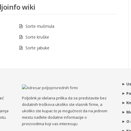
joinfo wiki
Sorte mušmula
Sorte kruške
Sorte jabuke
►
Us
►
Po
već
Poljolink je idelana prilika da se predstavite bez
►
Kn
dodatnih troškova ukoliko ste vlasnik firme, a
jenja
ukoliko ste kupac to je mogućnost da na jednom
►
Ma
stu.
mestu nađete dodatne informacije o
►
O
proizvodima koji vas interesuju
►
K