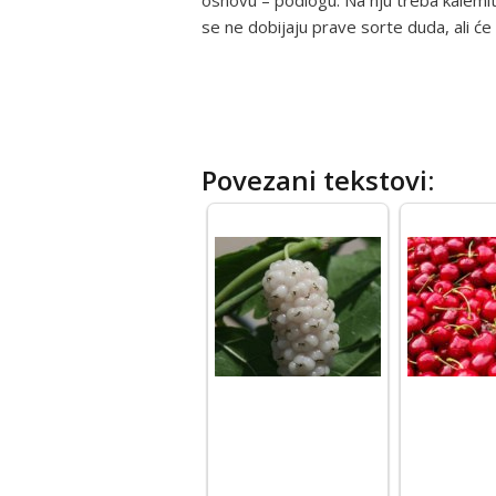
osnovu – podlogu. Na nju treba kalemit
se ne dobijaju prave sorte duda, ali ć
Povezani tekstovi: