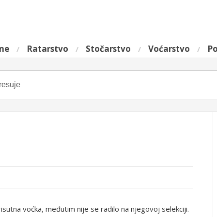
ine
Ratarstvo
Stočarstvo
Voćarstvo
Po
isutna voćka, međutim nije se radilo na njegovoj selekciji.