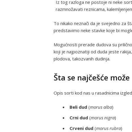
Iz tog razloga ne postoje ni neke so
razmnožavati reznicama, kalemljenjem
To nikako neznači da je svejedno za št
predstavimo neke stavke koje bi mogle
Mogućnosti prerade dudova su prilično
koji je najpoznatiji od duda jeste raki
plodova, takozvanih dudinja.
Šta se najčešće može 
Opis sorti kod nas u rasadnicima izgled
Beli dud
(
morus alba
)
Crni dud
(
morus nigra
)
Crveni dud
(
morus rubra
)