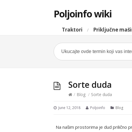
Poljoinfo wiki
Traktori
Priključne maš
Sorte duda
/
Blog
/
Sorte duda
June 12, 2018
Poljoinfo
Blog
Na našim prostorima je dud prilično pr