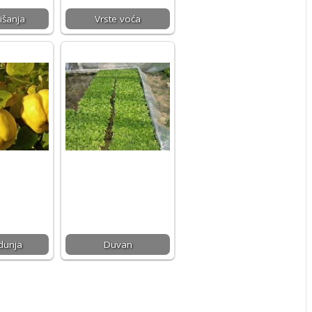
išanja
Vrste voća
dunja
Duvan