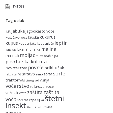
IMT 533
Tag oblak
jabuka
jagodičasto voće
IMR
kukuruz
kruška
koštičavo voće
leptir
kupus
kupusnjača
kupusnjače
malina
luk
mahunarka
lisna vaš
moljac
malinjak
orah
pipa
muva
povrtarska kultura
povrće
priključak
povrtarstvo
sorte
ratarstvo
sorta
seno
rakovica
traktor
vaš
višnja
vinograd
voćarstvo
voće
voćarstvo.
zaštita
zaštita
voćnjak
vrste
štetni
voća
šećerna repa
šljiva
insekt
živina
štetni insekti
živinarstvo