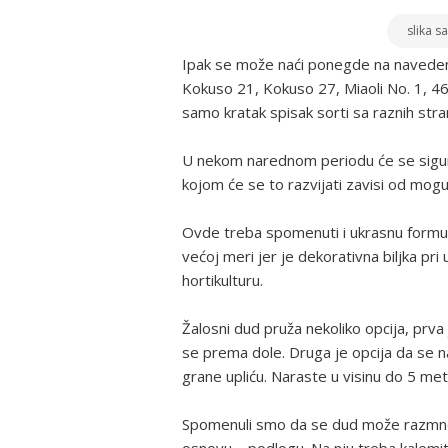
slika s
Ipak se može naći ponegde na naved
Kokuso 21, Kokuso 27, Miaoli No. 1, 46
samo kratak spisak sorti sa raznih stra
U nekom narednom periodu će se sigurno
kojom će se to razvijati zavisi od mogu
Ovde treba spomenuti i ukrasnu formu M
većoj meri jer je dekorativna biljka pr
hortikulturu.
Žalosni dud pruža nekoliko opcija, prv
se prema dole. Druga je opcija da se na
grane upliću. Naraste u visinu do 5 met
Spomenuli smo da se dud može razmnoža