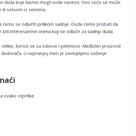
rte duda koje bismo mogli ovde navesti. Ovo voće se može
 ili setvom iz semena.
a ćemo se odlučiti prilikom sadnje. Ovde ćemo probati da
 biti interesantne onima koji se odluče za
sadnju duda
.
 velike, koristi se za sokove i pekmeze. Međutim proizvod
ja, dudovača. U najmanjoj meri je zastupljeno sušenje
naći
a ovako otprilike