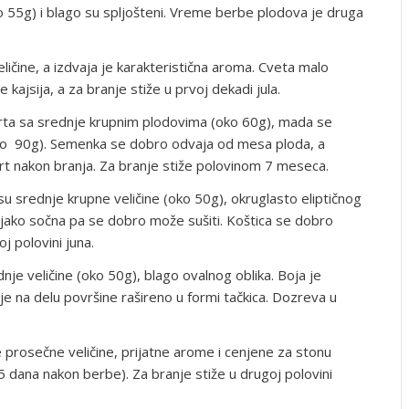
ko 55g) i blago su spljošteni. Vreme berbe plodova je druga
ličine, a izdvaja je karakteristična aroma. Cveta malo
kajsija, a za branje stiže u prvoj dekadi jula.
ta sa srednje krupnim plodovima (oko 60g), mada se
oko 90g). Semenka se dobro odvaja od mesa ploda, a
t nakon branja. Za branje stiže polovinom 7 meseca.
 su srednje krupne veličine (oko 50g), okruglasto eliptičnog
e jako sočna pa se dobro može sušiti. Koštica se dobro
j polovini juna.
nje veličine (oko 50g), blago ovalnog oblika. Boja je
e na delu površine rašireno u formi tačkica. Dozreva u
 prosečne veličine, prijatne arome i cenjene za stonu
 dana nakon berbe). Za branje stiže u drugoj polovini