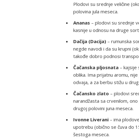
Plodovi su srednje veličine (o
polovina jula meseca.
Ananas
– plodovi su srednje ve
kasnije u odnosu na druge sorte 
Dačija (Dacija)
– rumunska sor
negde navodi i da su krupni (
takođe dobro podnosi transpor
Čačanska pljosnata
– kajsije
oblika. Ima prijatnu aromu, nij
odvaja, a za berbu stižu u drugo
Čačansko zlato
– plodovi sred
narandžasta sa crvenilom, ono j
drugoj polovini juna meseca.
Ivonne Liverani
– ima plodove
upotrebu (obično se čuva do 15
šestoga meseca.