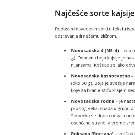
Najčešće sorte kajsije
Redosled navedenih sorti u tekstu isp
dozrevanja ili nečemu sličnom.
Novosadska 4 (NS-4)
– ima o
g). Osnovna boja kajsije je nar
nijansama. Koštice se lako odva
Novosadska kasnocvetna
– 
(oko 50 g). Boja je svetlije na
koje za branje stižu krajem s
Novosadska rodna
– je nast
prošlog veka, spada u grupu on
Semenka se dobro odvaja od m
osunčane strane, a vreme zrenj
Roksana (Rocsana)
– veličina