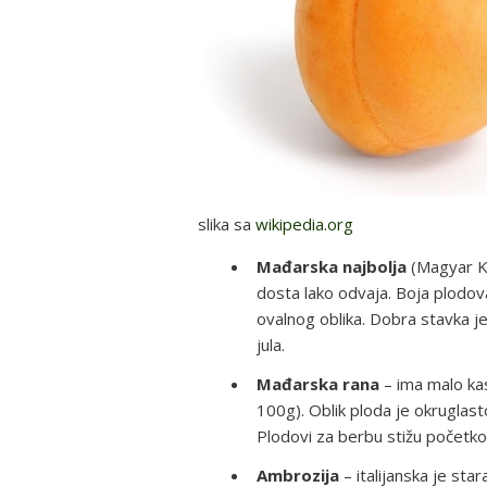
slika sa
wikipedia.org
Mađarska najbolja
(Magyar Kaj
dosta lako odvaja. Boja plodov
ovalnog oblika. Dobra stavka je
jula.
Mađarska rana
– ima malo ka
100g). Oblik ploda je okruglast
Plodovi za berbu stižu počet
Ambrozija
– italijanska je star