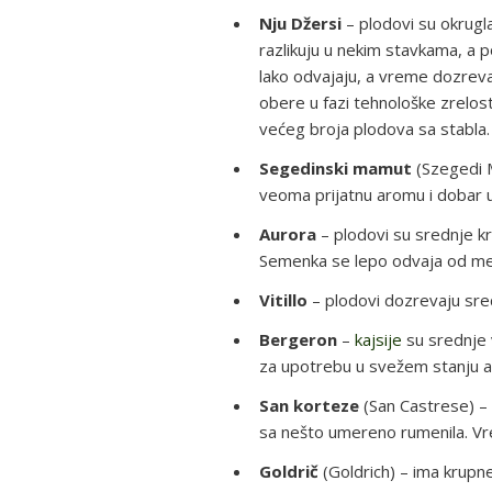
Nju Džersi
– plodovi su okruglas
razlikuju u nekim stavkama, a p
lako odvajaju, a vreme dozreva
obere u fazi tehnološke zrelost
većeg broja plodova sa stabla.
Segedinski mamut
(Szegedi M
veoma prijatnu aromu i dobar
Aurora
– plodovi su srednje kr
Semenka se lepo odvaja od mes
Vitillo
– plodovi dozrevaju s
Bergeron
–
kajsije
su srednje 
za upotrebu u svežem stanju ali
San korteze
(San Castrese) – 
sa nešto umereno rumenila. Vre
Goldrič
(Goldrich) – ima krupne