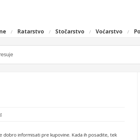
ine
Ratarstvo
Stočarstvo
Voćarstvo
Po
g
e dobro informisati pre kupovine. Kada ih posadite, tek