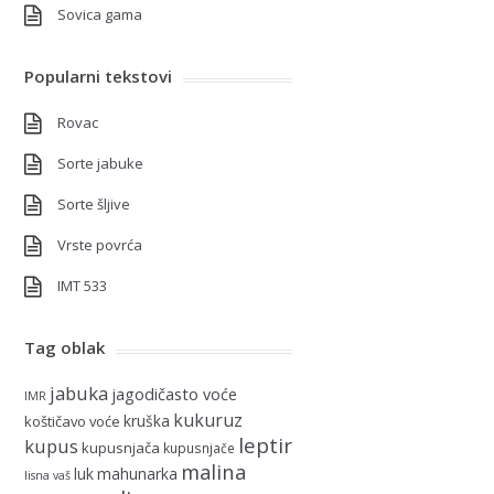
Sovica gama
Popularni tekstovi
Rovac
Sorte jabuke
Sorte šljive
Vrste povrća
IMT 533
Tag oblak
jabuka
jagodičasto voće
IMR
kukuruz
kruška
koštičavo voće
leptir
kupus
kupusnjača
kupusnjače
malina
luk
mahunarka
lisna vaš