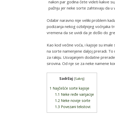
nakon par godina ćete videti kakve su, 
pažnju jer neke sorte zahtevaju da u v
Odabir naravno nije veliki problem kad
podizanja nekog ozbiljnijeg voćnjaka treba
vremena da se uvidi da je došlo do gre
Kao kod većine voća, i kajsije su imale
na sorte namenjene daljoj preradi. To 
za rakiju. Usvajanjem dodatne prerad
sirovina. Od nje se za neke namene kori
Sadržaj
[
Sakrij
]
1
Najčešće sorte kajsije
1.1
Neke ređe varijacije
1.2
Neke novije sorte
1.3
Povezani tekstovi: