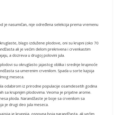
od je nasumičan, nije određena selekcija prema vremenu
kruglaste, blago izdužene plodove, oni su krupni (oko 70
andžasta ali je većim delom prekrivena i crvenkastim
jaju, a dozreva u drugoj polovini jula.
plodovi su okruglasto jajastog oblika i srednje krupnoće
randžasta sa umerenim crvenilom. Spada u sorte kajsija
edmog meseca.
ala odabirom iz prirodne populacije osamdesetih godina
ih sa krupnijim plodovima. Veoma je prijatne arome.
esa ploda. Narandžaste je boje sa crvenilom sa
a je drugi deo jula meseca.
 kajsija je krupnija, osnovna boja narandžasta, ali većim