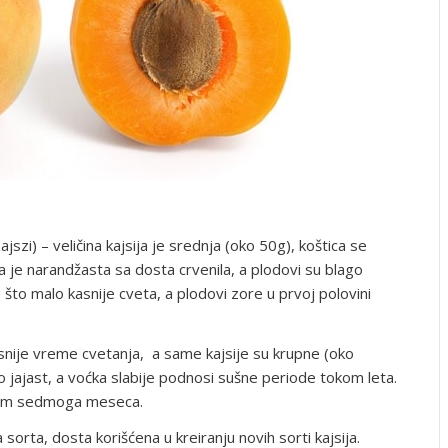
szi) – veličina kajsija je srednja (oko 50g), koštica se
a je narandžasta sa dosta crvenila, a plodovi su blago
 što malo kasnije cveta, a plodovi zore u prvoj polovini
snije vreme cvetanja, a same kajsije su krupne (oko
o jajast, a voćka slabije podnosi sušne periode tokom leta.
kom sedmoga meseca.
a sorta, dosta korišćena u kreiranju novih sorti kajsija.