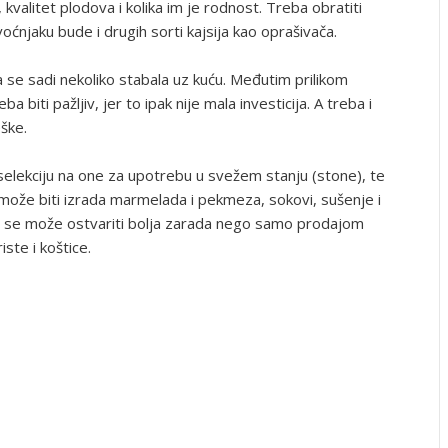
kvalitet plodova i kolika im je rodnost. Treba obratiti
oćnjaku bude i drugih sorti kajsija kao oprašivača.
a se sadi nekoliko stabala uz kuću. Međutim prilikom
 biti pažljiv, jer to ipak nije mala investicija. A treba i
ške.
 selekciju na one za upotrebu u svežem stanju (stone), te
može biti izrada marmelada i pekmeza, sokovi, sušenje i
e se može ostvariti bolja zarada nego samo prodajom
ste i koštice.