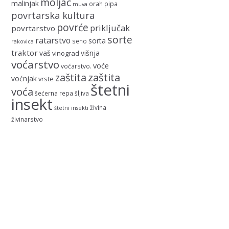
moljac
malinjak
orah
pipa
muva
povrtarska kultura
povrće
priključak
povrtarstvo
sorte
ratarstvo
sorta
seno
rakovica
traktor
vaš
višnja
vinograd
voćarstvo
voće
voćarstvo.
zaštita
zaštita
voćnjak
vrste
štetni
voća
šećerna repa
šljiva
insekt
živina
štetni insekti
živinarstvo