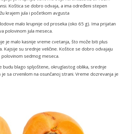
jansi. Koštica se dobro odvaja, a ima određeni stepen
ižu krajem jula i početkom avgusta
lodove malo krupnije od proseka (oko 65 g). Ima prijatan
a polovinom jula meseca.
uje je malo kasnije vreme cvetanja, što može biti plus
. Kajsije su srednje veličine. Koštice se dobro odvajaju
eli polovinom sedmog meseca.
e budu blago spljoštene, okruglastog oblika, srednje
 je sa crvenilom na osunčanoj strani. Vreme dozrevanja je