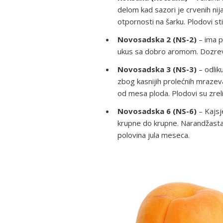
delom kad sazori je crvenih ni
otpornosti na šarku. Plodovi st
Novosadska 2 (NS-2)
– ima p
ukus sa dobro aromom. Dozrev
Novosadska 3 (NS-3)
– odlik
zbog kasnijih prolećnih mrazeva
od mesa ploda. Plodovi su zr
Novosadska 6 (NS-6)
– Kajsj
krupne do krupne. Narandžasta
polovina jula meseca.