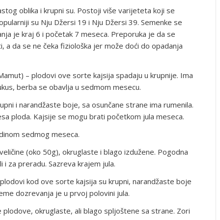
tog oblika i krupni su. Postoji više varijeteta koji se
opularniji su Nju Džersi 19 i Nju Džersi 39. Semenke se
nja je kraj 6 i početak 7 meseca. Preporuka je da se
i, a da se ne čeka fiziološka jer može doći do opadanja
amut) – plodovi ove sorte kajsija spadaju u krupnije. Ima
 ukus, berba se obavlja u sedmom mesecu.
upni i narandžaste boje, sa osunčane strane ima rumenila.
a ploda. Kajsije se mogu brati početkom jula meseca.
redinom sedmog meseca.
veličine (oko 50g), okruglaste i blago izdužene. Pogodna
 i za preradu. Sazreva krajem jula.
plodovi kod ove sorte kajsija su krupni, narandžaste boje
me dozrevanja je u prvoj polovini jula.
 plodove, okruglaste, ali blago spljoštene sa strane. Zori