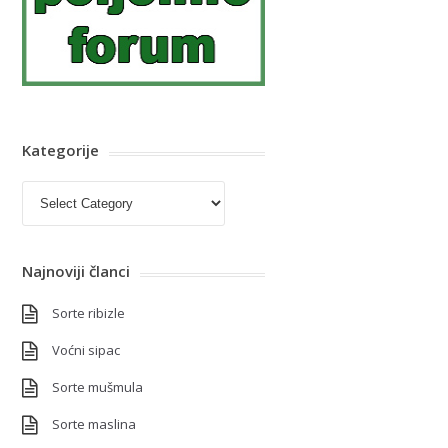
Kategorije
Kategorije
Najnoviji članci
Sorte ribizle
Voćni sipac
Sorte mušmula
Sorte maslina