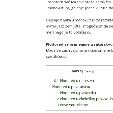
prostoru sačuva ravnoteža zemljišta 
monokultura, gajenje jedne kulture dve
Gajenje biljaka u monokulturi za rezult
materija iz zemljišta i mogućnost da se
meri nego je to uobičajno..
Plodored se primenjuje u ratarstvu,
Mada se zasnivaju na principu smene bil
specifičnosti.
Sadržaj
[
Sakrij
]
0.1
Plodored u ratarstvu
1
Plodored u povrtarstvu
1.1
Plodored u plasteniku
1.2
Plodored u ekološkoj proizvodnj
1.3
Povezani tekstovi: