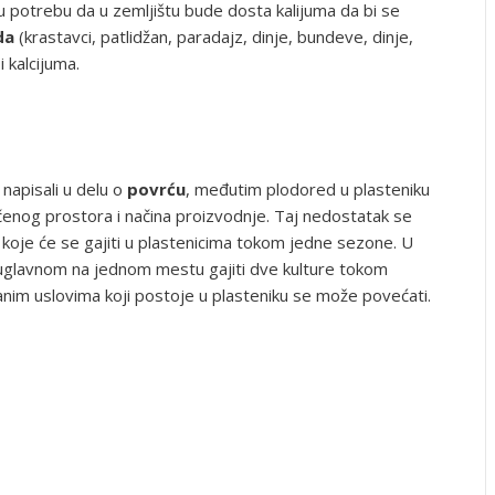
aju potrebu da u zemljištu bude dosta kalijuma da bi se
da
(krastavci, patlidžan, paradajz, dinje, bundeve, dinje,
 kalcijuma.
napisali u delu o
povrću
, međutim plodored u plasteniku
čenog prostora i načina proizvodnje. Taj nedostatak se
koje će se gajiti u plastenicima tokom jedne sezone. U
uglavnom na jednom mestu gajiti dve kulture tokom
sanim uslovima koji postoje u plasteniku se može povećati.