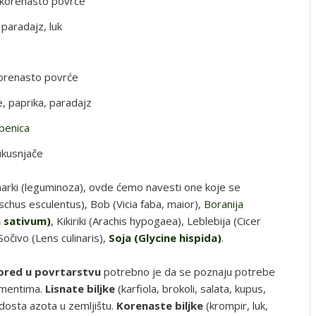
, korenasto povrće
paradajz, luk
korenasto povrće
 paprika, paradajz
ubenica
ukusnjače
narki (leguminoza), ovde ćemo navesti one koje se
chus esculentus), Bob (Vicia faba, maior),
Boranija
 sativum)
, Kikiriki (Arachis hypogaea), Leblebija (Cicer
Sočivo (Lens culinaris),
Soja (Glycine hispida)
.
ored u povrtarstvu
potrebno je da se poznaju potrebe
lementima.
Lisnate biljke
(karfiola, brokoli, salata, kupus,
 dosta azota u zemljištu.
Korenaste biljke
(krompir, luk,