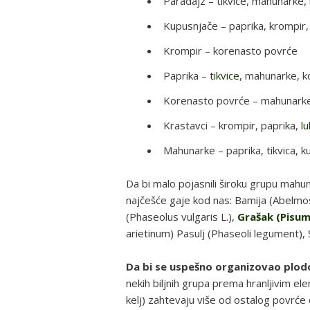
Paradajz – tikvice, mahunarke
Kupusnjače – paprika, krompir, 
Krompir – korenasto povrće
Paprika –
tikvice
, mahunarke, 
Korenasto povrće – mahunarke,
Krastavci – krompir, paprika,
l
Mahunarke – paprika, tikvica, k
Da bi malo pojasnili široku grupu mahu
najčešće gaje kod nas: Bamija (Abelmos
(Phaseolus vulgaris L.),
Grašak (Pisum
arietinum) Pasulj (Phaseoli legument), 
Da bi se uspešno organizovao plod
nekih biljnih grupa prema hranljivim e
kelj) zahtevaju više od ostalog povrće