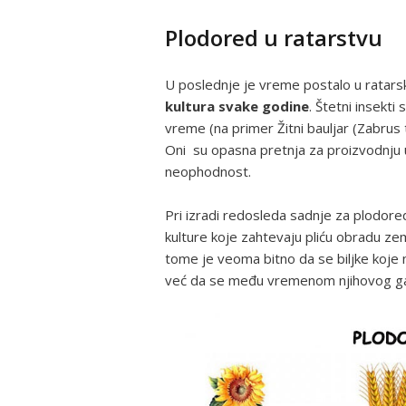
Plodored u ratarstvu
U poslednje je vreme postalo u ratar
kultura svake godine
. Štetni insekti
vreme (na primer Žitni bauljar (Zabrus 
Oni
su opasna pretnja za proizvodnju 
neophodnost.
Pri izradi redosleda sadnje za plodore
kulture koje zahtevaju pliću obradu ze
tome je veoma bitno da se biljke koje n
već da se među vremenom njihovog ga