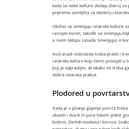
kada se neke kulture skidaju (beru) sa
pripremu zemljišta za sledeću ratarsku 
Obično se smenjuju ratarske kulture s
razvijen koren, takođe se smenjuju bil
u reem sklopu zasada. Smenjujus e kore
Kod izradi redosleda treba pratiti i tre
ratarsku kulturu koju ćemo posejati u
koji je napravljen, ali nikako ne treba g
dobra ratarska praksa.
Plodored u povrtarst
Kada je u pitanju gajenje povrća treba
obaviti i dva ili tri puta tokom jedne
bolesti, štetnih insekata i korova. Sva
napreduje, ali ima i one nakon kojih sla