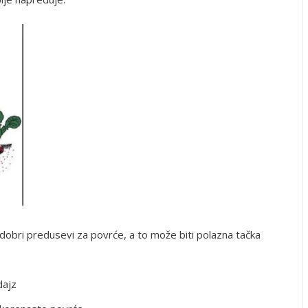
obri predusevi za povrće, a to može biti polazna tačka
dajz