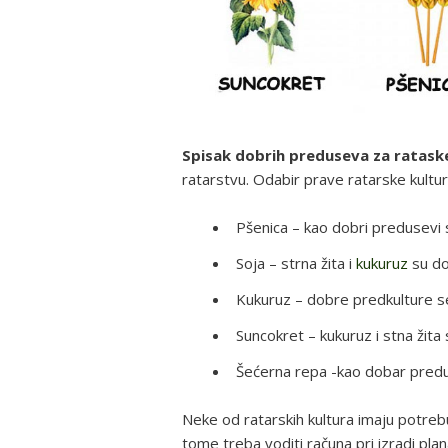
Spisak dobrih preduseva za ratask
ratarstvu. Odabir prave ratarske kulture
Pšenica – kao dobri predusevi
Soja – strna žita i
kukuruz
su do
Kukuruz – dobre predkulture se 
Suncokret – kukuruz i stna žita
Šećerna repa -kao dobar predus
Neke od ratarskih kultura imaju potrebu
tome treba voditi računa pri izradi pl