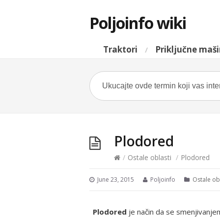
Poljoinfo wiki
Traktori
Priključne maš
Plodored
/
Ostale oblasti
/
Plodored
June 23, 2015
Poljoinfo
Ostale ob
Plodored
je način da se smenjivanjem