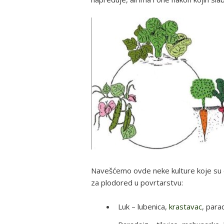
Navešćemo ovde neke kulture koje su d
za plodored u povrtarstvu:
Luk – lubenica,
krastavac
, para