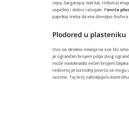
repa, šargarepa, beli luk, rotkvica) im
uspešno i dobro razvijale. P
ovrće plo
paprika) treba da ima dovoljno fosfora i
Plodored u plasteniku
Ovo se direkno nslanja na sve što smo 
je ograničen brojem polja zbog ograni
može nadoknaditi većim brojem biljaka 
redovnoj proizvodnji povrća se mogu 
sezone. Taj broj zahvaljujuću kontroli