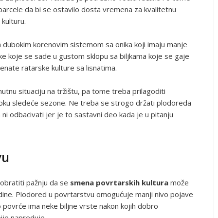
 parcele da bi se ostavilo dosta vremena za kvalitetnu
kulturu.
a dubokim korenovim sistemom sa onika koji imaju manje
jke koje se sade u gustom sklopu sa biljkama koje se gaje
nate ratarske kulture sa lisnatima.
nutnu situaciju na tržištu, pa tome treba prilagoditi
 toku sledeće sezone. Ne treba se strogo držati plodoreda
a ni odbacivati jer je to sastavni deo kada je u pitanju
vu
 obratiti pažnju da se
smena povrtarskih kultura
može
 godine. Plodored u povrtarstvu omogućuje manji nivo pojave
ko povrće ima neke biljne vrste nakon kojih dobro
bije napreduje.