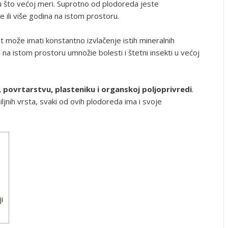
u što većoj meri. Suprotno od plodoreda jeste
 ili više godina na istom prostoru.
at može imati konstantno izvlačenje istih mineralnih
 na istom prostoru umnožie bolesti i štetni insekti u većoj
 povrtarstvu, plasteniku i organskoj poljoprivredi
.
jnih vrsta, svaki od ovih plodoreda ima i svoje
i