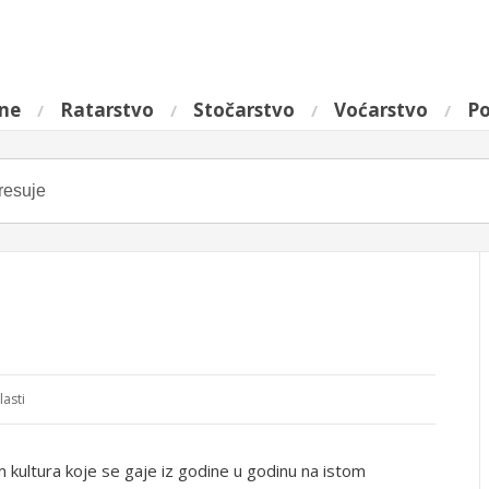
ine
Ratarstvo
Stočarstvo
Voćarstvo
Po
lasti
 kultura koje se gaje iz godine u godinu na istom