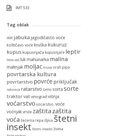
IMT 533
Tag oblak
jabuka
jagodičasto voće
IMR
kukuruz
kruška
koštičavo voće
leptir
kupus
kupusnjača
kupusnjače
malina
luk
mahunarka
lisna vaš
moljac
malinjak
orah
pipa
muva
povrtarska kultura
povrće
priključak
povrtarstvo
sorte
ratarstvo
sorta
seno
rakovica
traktor
vaš
višnja
vinograd
voćarstvo
voće
voćarstvo.
zaštita
zaštita
voćnjak
vrste
štetni
voća
šećerna repa
šljiva
insekt
živina
štetni insekti
živinarstvo