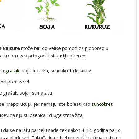
e kulture
može biti od velike pomoći za plodored u
 treba uvek prilagoditi situaciji na terenu.
 su
grašak
, soja, lucerka, suncokret i kukuruz.
bri predusevi.
grašak, soja i strna žita.
 se preporučuju, jer nemaju iste bolesti kao
suncokret
.
ev za nju su pšenica i druga strna žita.
 da se na istu parcelu sade tek nakon 4 ili 5 godina pa i o
ana za plodored. Takođe je potrebno voditi računa i o tome