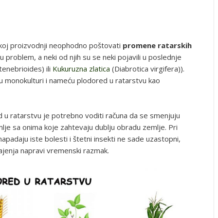
skoj proizvodnji neophodno poštovati
promene ratarskih
 su problem, a neki od njih su se neki pojavili u poslednje
tenebrioides) ili
Kukuruzna zlatica
(Diabrotica virgifera)).
u monokulturi i nameću plodored u ratarstvu kao
d u ratarstvu je potrebno voditi računa da se smenjuju
mlje sa onima koje zahtevaju dublju obradu zemlje. Pri
apadaju iste bolesti i štetni insekti ne sade uzastopni,
jenja napravi vremenski razmak.