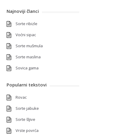
Najnoviji članci
Sorte ribizle
Voćni sipac
Sorte mušmula
Sorte maslina
Sovica gama
Popularni tekstovi
Rovac
Sorte jabuke
Sorte šljive
Vrste povrća