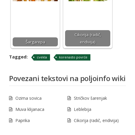
Cikorija (radič,
Šargarepa
endivija)
Tagged:
cvekla
korenasto povrće
Povezani tekstovi na poljoinfo wiki
Ozima sovica
Stričkov šarenjak
Muva klijanaca
Leblebija
Paprika
Cikorija (radič, endivija)