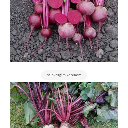
sa okruglim korenom