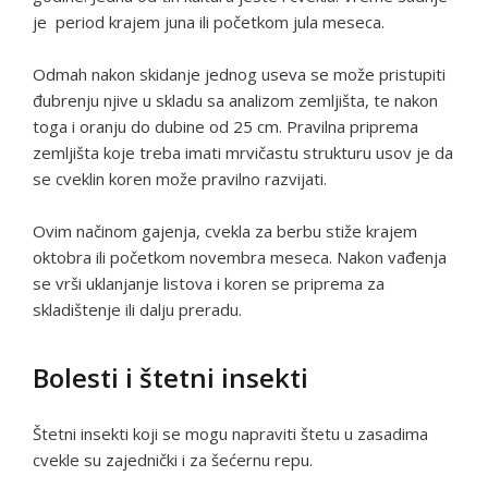
je period krajem juna ili početkom jula meseca.
Odmah nakon skidanje jednog useva se može pristupiti
đubrenju njive u skladu sa analizom zemljišta, te nakon
toga i oranju do dubine od 25 cm. Pravilna priprema
zemljišta koje treba imati mrvičastu strukturu usov je da
se cveklin koren može pravilno razvijati.
Ovim načinom gajenja, cvekla za berbu stiže krajem
oktobra ili početkom novembra meseca. Nakon vađenja
se vrši uklanjanje listova i koren se priprema za
skladištenje ili dalju preradu.
Bolesti i štetni insekti
Štetni insekti koji se mogu napraviti štetu u zasadima
cvekle su zajednički i za šećernu repu.