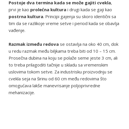
Postoje dva termina kada se može gajiti cvekla
,
prvi je kao
prolećna kultura
i drugi kada se gaji kao
postrna kultura
. Principi gajenja su skoro identični sa
tim da se razlikoje vreme setve i period kada se obavlja
vađenje.
Razmak između redova
se ostavlja na oko 40 cm, dok
u redu razmak među biljkama treba biti od 10 – 15 cm.
Prosečna dubina na koju se polaže seme jeste 3 cm, ali
to treba prilagoditi tačnije u skladu sa vremenskim
uslovima tokom setve. Za industrisku proizvodnju se
cvekla seja na širinu od 60 cm među redovima što
omogućava lakše manevrisanje poljoprivredne
mehanizacije.