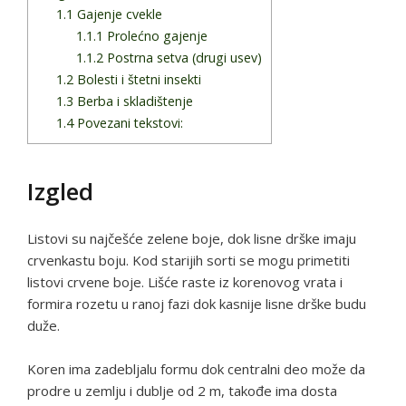
1.1
Gajenje cvekle
1.1.1
Prolećno gajenje
1.1.2
Postrna setva (drugi usev)
1.2
Bolesti i štetni insekti
1.3
Berba i skladištenje
1.4
Povezani tekstovi:
Izgled
Listovi su najčešće zelene boje, dok lisne drške imaju
crvenkastu boju. Kod starijih sorti se mogu primetiti
listovi crvene boje. Lišće raste iz korenovog vrata i
formira rozetu u ranoj fazi dok kasnije lisne drške budu
duže.
Koren ima zadebljalu formu dok centralni deo može da
prodre u zemlju i dublje od 2 m, takođe ima dosta