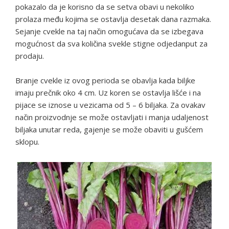
pokazalo da je korisno da se setva obavi u nekoliko
prolaza među kojima se ostavlja desetak dana razmaka.
Sejanje cvekle na taj način omogućava da se izbegava
mogućnost da sva količina svekle stigne odjedanput za
prodaju.
Branje cvekle iz ovog perioda se obavlja kada biljke
imaju prečnik oko 4 cm. Uz koren se ostavlja lišće i na
pijace se iznose u vezicama od 5 – 6 biljaka. Za ovakav
način proizvodnje se može ostavljati i manja udaljenost
biljaka unutar reda, gajenje se može obaviti u gušćem
sklopu.