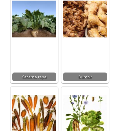
Šećerna repa
Đumbir