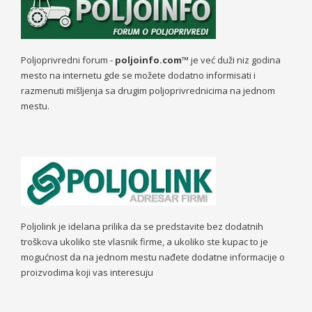
Poljoprivredni forum -
poljoinfo.com™
je već duži niz godina
mesto na internetu gde se možete dodatno informisati i
razmenuti mišljenja sa drugim poljoprivrednicima na jednom
mestu.
Poljolink je idelana prilika da se predstavite bez dodatnih
troškova ukoliko ste vlasnik firme, a ukoliko ste kupac to je
mogućnost da na jednom mestu nađete dodatne informacije o
proizvodima koji vas interesuju