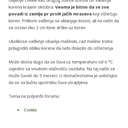
korena krajem oktobra.
Veoma je bitno da se sve
povadi iz zemlje pr prvih jačih mrazeva
koji oštećuju
koren. Prilikom vađenja se uklanjaju listovi, ali na način da
se ostavi oko 2 cm lisne drške uz koren.
Ukolikose vađenje obavlja mašinski, rad mašine treba
prilagoditi obliku korena da nebi dolazilo do oštećenja.
Može dosta dugo da se čuva uz temperaturu od 0 °C
zajedno sa visokom vlažnošću vazduha. Na taj način se
može čuvati do 5 meseci. U domaćinstvima je uobičajno
da se za kučnu upotrebu čuva utrapljena.
Tema na poljoinfo forumu:
Cvekla