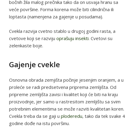
bočnih žila malog prečnika tako da on usvaja hranu sa
veće površine. Forma korena može biti cilindrična ili
loptasta (namenjena za gajenje u posudama).
Cvekla razvija cvetno stablo u drugoj godini rasta, a
cvetove koji se razviju
oprašuju insekti
. Cvetovi su
zelenkaste boje.
Gajenje cvekle
Osnovna obrada zemjišta počinje jesenjim oranjem, a u
proleće se radi predsetvena priprema zemljišta. Od
pripreme zemljišta zavisi i kvalitet koji će biti na kraju
proizvodnje, jer samo u rastresitom zemljištu sa svim
potrebnim elementima se može razviti kvalitetan koren.
Cvekla treba da se gaji u
ploderedu
, tako da tek svake 4
godine dođe na istu površinu.