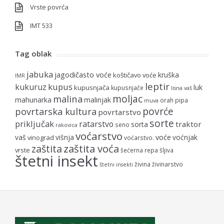
Vrste povrća
IMT 533
Tag oblak
jabuka
jagodičasto voće
kruška
koštičavo voće
IMR
leptir
kupus
kukuruz
luk
kupusnjača
kupusnjače
lisna vaš
moljac
malina
mahunarka
malinjak
orah
pipa
muva
povrće
povrtarska kultura
povrtarstvo
sorte
priključak
ratarstvo
traktor
sorta
seno
rakovica
voćarstvo
voće
vaš
višnja
voćnjak
vinograd
voćarstvo.
zaštita voća
zaštita
vrste
šećerna repa
šljiva
štetni insekt
živina
živinarstvo
štetni insekti