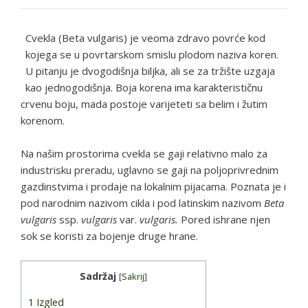
Cvekla (
Beta vulgaris) je veoma zdravo povrće kod
kojega se u povrtarskom smislu plodom naziva koren.
U pitanju je dvogodišnja biljka, ali se za tržište uzgaja
kao jednogodišnja. Boja korena ima karakterističnu
crvenu boju, mada postoje varijeteti sa belim i žutim
korenom.
Na našim prostorima cvekla se gaji relativno malo za
industrisku preradu, uglavno se gaji na poljoprivrednim
gazdinstvima i prodaje na lokalnim pijacama. Poznata je i
pod narodnim nazivom cikla i pod latinskim nazivom
Beta
vulgaris
ssp.
vulgaris
var.
vulgaris.
Pored ishrane njen
sok se koristi za bojenje druge hrane.
Sadržaj
[
Sakrij
]
1
Izgled