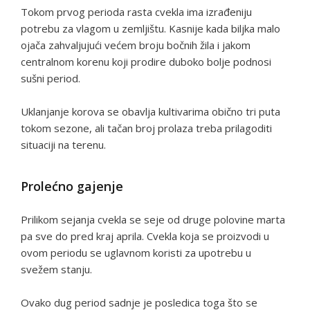
Tokom prvog perioda rasta cvekla ima izrađeniju
potrebu za vlagom u zemljištu. Kasnije kada biljka malo
ojača zahvaljujući većem broju bočnih žila i jakom
centralnom korenu koji prodire duboko bolje podnosi
sušni period.
Uklanjanje korova se obavlja kultivarima obično tri puta
tokom sezone, ali tačan broj prolaza treba prilagoditi
situaciji na terenu.
Prolećno gajenje
Prilikom sejanja cvekla se seje od druge polovine marta
pa sve do pred kraj aprila. Cvekla koja se proizvodi u
ovom periodu se uglavnom koristi za upotrebu u
svežem stanju.
Ovako dug period sadnje je posledica toga što se