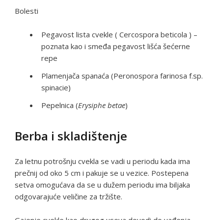
Bolesti
Pegavost lista cvekle ( Cercospora beticola ) –
poznata kao i
smeđa pegavost lišća šećerne
repe
Plamenjača spanaća (Peronospora farinosa f.sp.
spinacie)
Pepelnica (
Erysiphe betae
)
Berba i skladištenje
Za letnu potrošnju cvekla se vadi u periodu kada ima
prečnij od oko 5 cm i pakuje se u vezice. Postepena
setva omogućava da se u dužem periodu ima biljaka
odgovarajuće veličine za tržište.
Gajenje cvekle kao drugog useva dovodi do vađenja