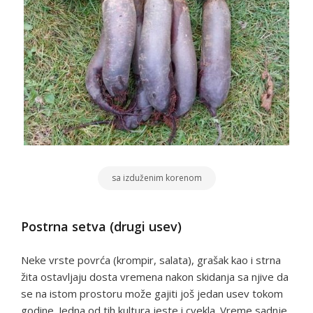
sa izduženim korenom
Postrna setva (drugi usev)
Neke vrste povrća (krompir, salata), grašak kao i strna
žita ostavljaju dosta vremena nakon skidanja sa njive da
se na istom prostoru može gajiti još jedan usev tokom
godine. Jedna od tih kultura jeste i cvekla. Vreme sadnje