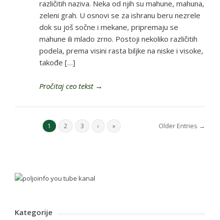
različitih naziva. Neka od njih su mahune, mahuna,
zeleni grah. U osnovi se za ishranu beru nezrele
dok su još sočne i mekane, pripremaju se
mahune ili mlado zrno. Postoji nekoliko različitih
podela, prema visini rasta biljke na niske i visoke,
takođe […]
Pročitaj ceo tekst
→
Older Entries →
1
2
3
›
»
Kategorije