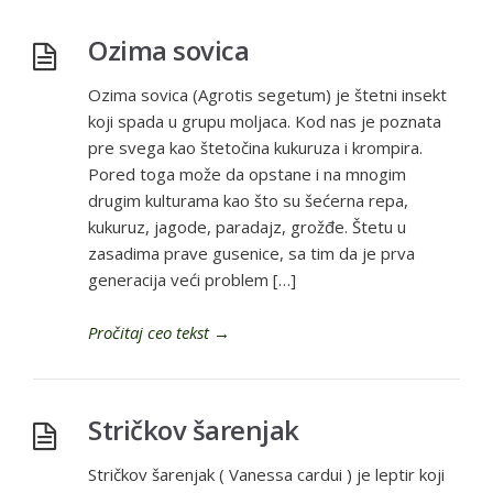
Ozima sovica
Ozima sovica (Agrotis segetum) je štetni insekt
koji spada u grupu moljaca. Kod nas je poznata
pre svega kao štetočina kukuruza i krompira.
Pored toga može da opstane i na mnogim
drugim kulturama kao što su šećerna repa,
kukuruz, jagode, paradajz, grožđe. Štetu u
zasadima prave gusenice, sa tim da je prva
generacija veći problem […]
Pročitaj ceo tekst
→
Stričkov šarenjak
Stričkov šarenjak ( Vanessa cardui ) je leptir koji