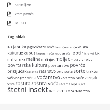
Sorte šljive
Vrste povrća
IMT 533
Tag oblak
jabuka
jagodičasto voće
kruška
koštičavo voće
IMR
leptir
kupus
kukuruz
luk
kupusnjača
kupusnjače
lisna vaš
moljac
malina
mahunarka
malinjak
orah
pipa
muva
povrće
povrtarska kultura
povrtarstvo
sorte
priključak
ratarstvo
traktor
sorta
seno
rakovica
voćarstvo
voće
vaš
višnja
voćnjak
vinograd
voćarstvo.
zaštita voća
zaštita
vrste
šećerna repa
šljiva
štetni insekt
živina
živinarstvo
štetni insekti