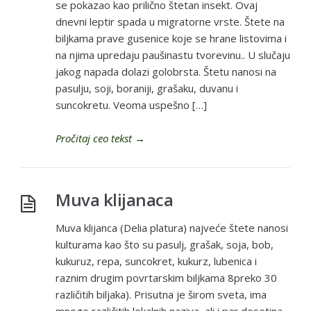
se pokazao kao prilično štetan insekt. Ovaj
dnevni leptir spada u migratorne vrste. Štete na
biljkama prave gusenice koje se hrane listovima i
na njima upredaju paušinastu tvorevinu.. U slučaju
jakog napada dolazi golobrsta. Štetu nanosi na
pasulju, soji, boraniji, grašaku, duvanu i
suncokretu. Veoma uspešno […]
Pročitaj ceo tekst
→
Muva klijanaca
Muva klijanca (Delia platura) najveće štete nanosi
kulturama kao što su pasulj, grašak, soja, bob,
kukuruz, repa, suncokret, kukurz, lubenica i
raznim drugim povrtarskim biljkama 8preko 30
različitih biljaka). Prisutna je širom sveta, ima