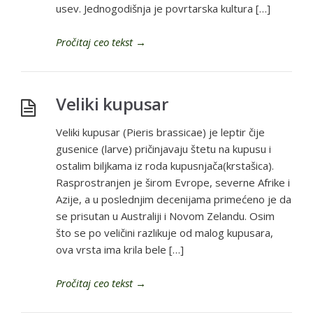
usev. Jednogodišnja je povrtarska kultura […]
Pročitaj ceo tekst
→
Veliki kupusar
Veliki kupusar (Pieris brassicae) je leptir čije
gusenice (larve) pričinjavaju štetu na kupusu i
ostalim biljkama iz roda kupusnjača(krstašica).
Rasprostranjen je širom Evrope, severne Afrike i
Azije, a u poslednjim decenijama primećeno je da
se prisutan u Australiji i Novom Zelandu. Osim
što se po veličini razlikuje od malog kupusara,
ova vrsta ima krila bele […]
Pročitaj ceo tekst
→