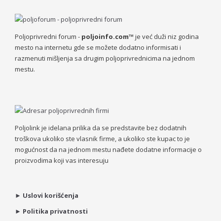
Poljoprivredni forum -
poljoinfo.com™
je već duži niz godina
mesto na internetu gde se možete dodatno informisati i
razmenuti mišljenja sa drugim poljoprivrednicima na jednom
mestu.
Poljolink je idelana prilika da se predstavite bez dodatnih
troškova ukoliko ste vlasnik firme, a ukoliko ste kupac to je
mogućnost da na jednom mestu nađete dodatne informacije o
proizvodima koji vas interesuju
►
Uslovi korišćenja
►
Politika privatnosti