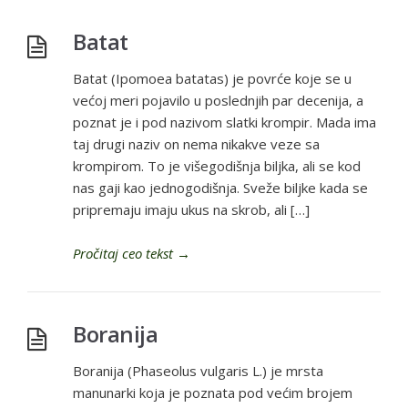
Batat
Batat (Ipomoea batatas) je povrće koje se u
većoj meri pojavilo u poslednjih par decenija, a
poznat je i pod nazivom slatki krompir. Mada ima
taj drugi naziv on nema nikakve veze sa
krompirom. To je višegodišnja biljka, ali se kod
nas gaji kao jednogodišnja. Sveže biljke kada se
pripremaju imaju ukus na skrob, ali […]
Pročitaj ceo tekst
→
Boranija
Boranija (Phaseolus vulgaris L.) je mrsta
manunarki koja je poznata pod većim brojem