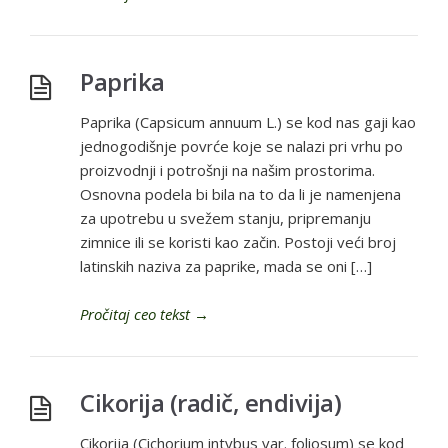
Paprika
Paprika (Capsicum annuum L.) se kod nas gaji kao
jednogodišnje povrće koje se nalazi pri vrhu po
proizvodnji i potrošnji na našim prostorima.
Osnovna podela bi bila na to da li je namenjena
za upotrebu u svežem stanju, pripremanju
zimnice ili se koristi kao začin. Postoji veći broj
latinskih naziva za paprike, mada se oni […]
Pročitaj ceo tekst
→
Cikorija (radič, endivija)
Cikorija (Cichorium intybus var. foliosum) se kod