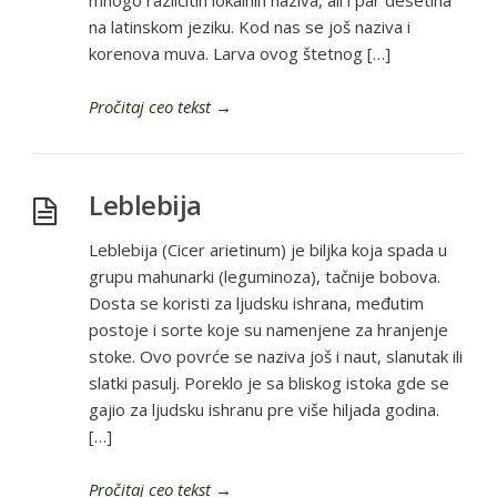
mnogo različitih lokalnih naziva, ali i par desetina
na latinskom jeziku. Kod nas se još naziva i
korenova muva. Larva ovog štetnog […]
Pročitaj ceo tekst
→
Leblebija
Leblebija (Cicer arietinum) je biljka koja spada u
grupu mahunarki (leguminoza), tačnije bobova.
Dosta se koristi za ljudsku ishrana, međutim
postoje i sorte koje su namenjene za hranjenje
stoke. Ovo povrće se naziva još i naut, slanutak ili
slatki pasulj. Poreklo je sa bliskog istoka gde se
gajio za ljudsku ishranu pre više hiljada godina.
[…]
Pročitaj ceo tekst
→