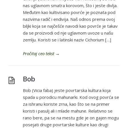
nas uglavnom smatra korovom, što i jeste divlja.
Međutim kao kultivisano povrće je poznata pod
nazivima radič i endivija. Naš odnos prema ovoj
biljki koja se najčešće navodi kao povrće je takav
da se proizvodi od nje uglavnom uvoze u našu
zemlju. Koristi se i latinski naziv Cichorium […]
Pročitaj ceo tekst
→
Bob
Bob (Vicia faba) jeste povrtarska kultura koja
spada u porodicu mahunarki. Kod ovog povrća se
za ishranu koriste zrna, kao što se na primer
koristi i pasulj ali i mlade mahune. Relativno se
rano bere, pa se na mestu gde je on gajen mogu
posejati druge povrtarske kulture kao drugi