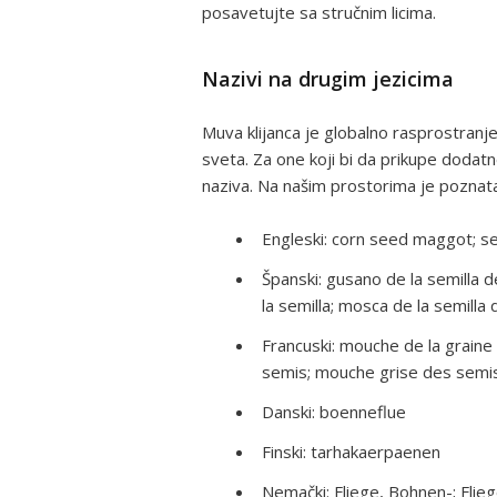
posavetujte sa stručnim licima.
Nazivi na drugim jezicima
Muva klijanca je globalno rasprostranje
sveta. Za one koji bi da prikupe dodat
naziva. Na našim prostorima je poznat
Engleski: corn seed maggot; 
Španski: gusano de la semilla 
la semilla; mosca de la semilla 
Francuski: mouche de la grain
semis; mouche grise des semi
Danski: boenneflue
Finski: tarhakaerpaenen
Nemački: Fliege, Bohnen-; Flie