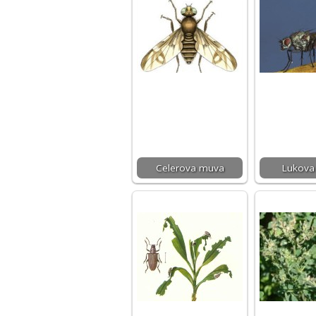
Celerova muva
Lukova