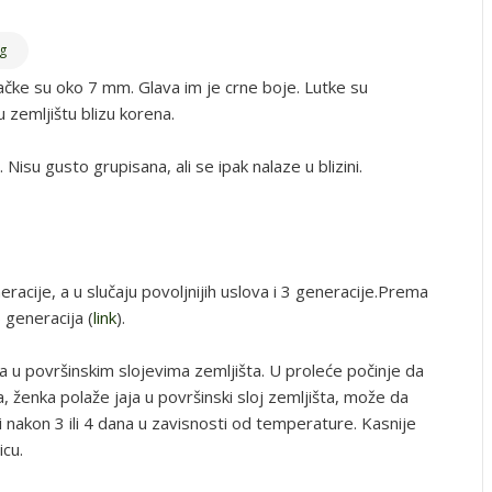
g
čke su oko 7 mm. Glava im je crne boje. Lutke su
zemljištu blizu korena.
 Nisu gusto grupisana, ali se ipak nalaze u blizini.
acije, a u slučaju povoljnijih uslova i 3 generacije.Prema
 generacija (
link
).
a u površinskim slojevima zemljišta. U proleće počinje da
, ženka polaže jaja u površinski sloj zemljišta, može da
azi nakon 3 ili 4 dana u zavisnosti od temperature. Kasnije
icu.