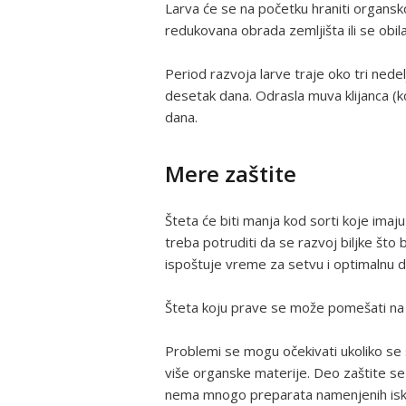
Larva će se na početku hraniti organsk
redukovana obrada zemljišta ili se obi
Period razvoja larve traje oko tri nede
desetak dana. Odrasla muva klijanca 
dana.
Mere zaštite
Šteta će biti manja kod sorti koje imaju
treba potruditi da se razvoj biljke što 
ispoštuje vreme za setvu i optimalnu d
Šteta koju prave se može pomešati n
Problemi se mogu očekivati ukoliko se
više organske materije. Deo zaštite se 
nema mnogo preparata namenjenih isklj