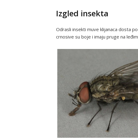
Izgled insekta
Odrasli insekti muve klijanaca dosta p
crnosive su boje i imaju pruge na leđ