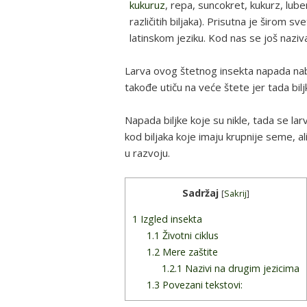
kukuruz
, repa, suncokret, kukurz, lub
različitih biljaka). Prisutna je širom sv
latinskom jeziku. Kod nas se još nazi
Larva ovog štetnog insekta napada nabubr
takođe utiču na veće štete jer tada biljk
Napada biljke koje su nikle, tada se la
kod biljaka koje imaju krupnije seme, a
u razvoju.
Sadržaj
[
Sakrij
]
1
Izgled insekta
1.1
Životni ciklus
1.2
Mere zaštite
1.2.1
Nazivi na drugim jezicima
1.3
Povezani tekstovi: