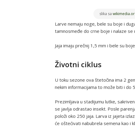
slika sa
wikimedia.or
Larve nemaju noge, bele su boje i duga
tamnosmeđe do crne boje i nalaze se u 
Jaja imaju prečnij 1,5 mm i bele su boje.
Životni ciklus
U toku sezone ova štetočina ima 2 gener
nekim informacijama to može biti i do 5
Prezimljava u stadijumu lutke, sakriven
se javlja odrastao insekt. Posle parenja
položi oko 250 jaja. Larva iz jajeta izl
će oštećivati nabubrela semena kao i kl