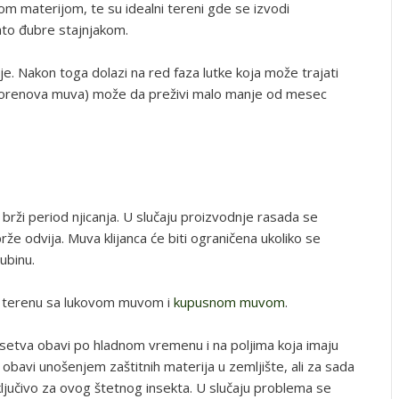
om materijom, te su idealni tereni gde se izvodi
lato đubre stajnjakom.
lje. Nakon toga dolazi na red faza lutke koja može trajati
(korenova muva) može da preživi malo manje od mesec
 brži period njicanja. U slučaju proizvodnje rasada se
brže odvija. Muva klijanca će biti ograničena ukoliko se
ubinu.
a terenu sa lukovom muvom i
kupusnom muvom
.
 setva obavi po hladnom vremenu i na poljima koja imaju
obavi unošenjem zaštitnih materija u zemljište, ali za sada
učivo za ovog štetnog insekta. U slučaju problema se