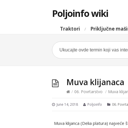
Poljoinfo wiki
Traktori
Priključne maš
Muva klijanaca
/
06. Povrtarstvo
/
Muva klija
June 14, 2018
Poljoinfo
06. Povrt
Muva klijanca (Delia platura) najveće 