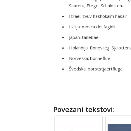
Saaten-; Fliege, Schalotten-
Izrael: zvuv hashokaim hasair
Italija: mosca dei fagioli
Japan: tanebae
Holandija: Bonevlieg; Sjalotten
Norveška: bonneflue
Švedska: borststjaertfluga
Povezani tekstovi: