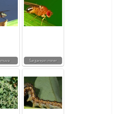
 muva
Šargarepin miner