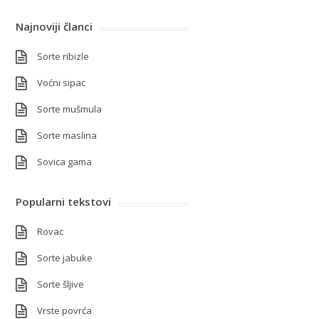
Najnoviji članci
Sorte ribizle
Voćni sipac
Sorte mušmula
Sorte maslina
Sovica gama
Popularni tekstovi
Rovac
Sorte jabuke
Sorte šljive
Vrste povrća