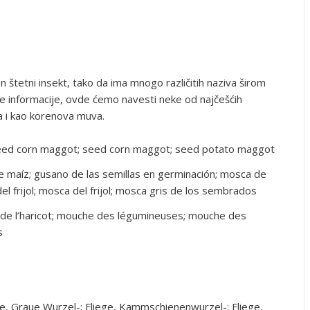
n štetni insekt, tako da ima mnogo različitih naziva širom
ne informacije, ovde ćemo navesti neke od najčešćih
a i kao korenova muva.
seed corn maggot; seed corn maggot; seed potato maggot
de maíz; gusano de las semillas en germinación; mosca de
del frijol; mosca del frijol; mosca gris de los sembrados
e de l’haricot; mouche des légumineuses; mouche des
s
ge, Graue Wurzel-; Fliege, Kammschienenwurzel-; Fliege,