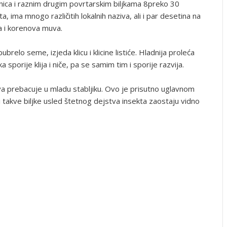
enica i raznim drugim povrtarskim biljkama 8preko 30
eta, ima mnogo različitih lokalnih naziva, ali i par desetina na
va i korenova muva.
elo seme, izjeda klicu i klicine listiće. Hladnija proleća
a sporije klija i niče, pa se samim tim i sporije razvija.
rva prebacuje u mladu stabljiku. Ovo je prisutno uglavnom
li takve biljke usled štetnog dejstva insekta zaostaju vidno