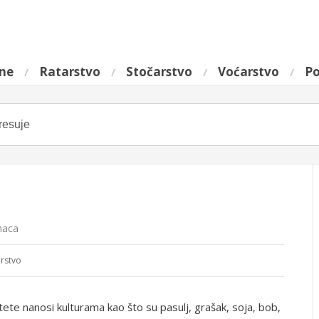
ine
Ratarstvo
Stočarstvo
Voćarstvo
Po
naca
arstvo
štete nanosi kulturama kao što su pasulj, grašak, soja, bob,