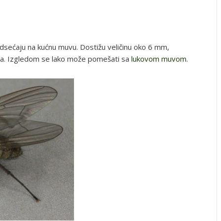
odsećaju na kućnu muvu. Dostižu veličinu oko 6 mm,
ima. Izgledom se lako može pomešati sa
lukovom muvom
.