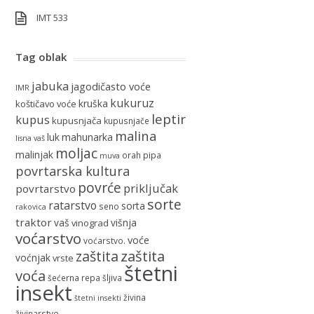
IMT 533
Tag oblak
jabuka
jagodičasto voće
IMR
kukuruz
kruška
koštičavo voće
leptir
kupus
kupusnjača
kupusnjače
malina
luk
mahunarka
lisna vaš
moljac
malinjak
orah
pipa
muva
povrtarska kultura
povrće
priključak
povrtarstvo
sorte
ratarstvo
sorta
seno
rakovica
traktor
vaš
višnja
vinograd
voćarstvo
voće
voćarstvo.
zaštita
zaštita
voćnjak
vrste
štetni
voća
šećerna repa
šljiva
insekt
živina
štetni insekti
živinarstvo