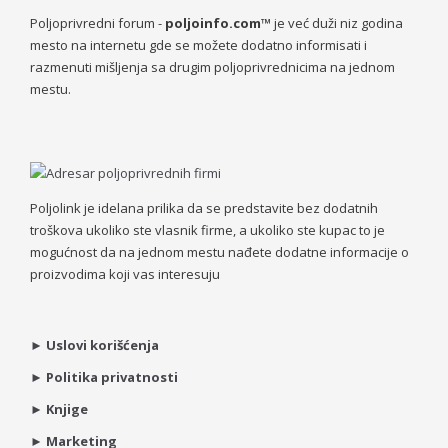
Poljoprivredni forum -
poljoinfo.com™
je već duži niz godina
mesto na internetu gde se možete dodatno informisati i
razmenuti mišljenja sa drugim poljoprivrednicima na jednom
mestu.
Poljolink je idelana prilika da se predstavite bez dodatnih
troškova ukoliko ste vlasnik firme, a ukoliko ste kupac to je
mogućnost da na jednom mestu nađete dodatne informacije o
proizvodima koji vas interesuju
►
Uslovi korišćenja
►
Politika privatnosti
►
Knjige
►
Marketing