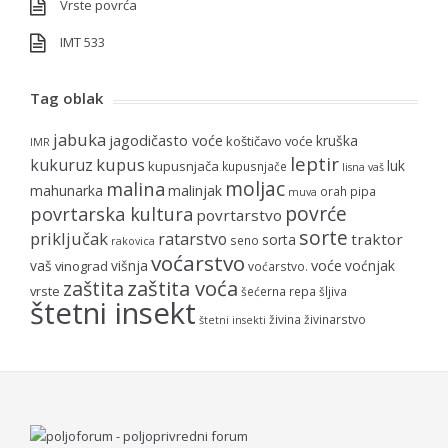
Vrste povrća
IMT 533
Tag oblak
jabuka
jagodičasto voće
kruška
koštičavo voće
IMR
leptir
kupus
kukuruz
luk
kupusnjača
kupusnjače
lisna vaš
moljac
malina
mahunarka
malinjak
orah
pipa
muva
povrće
povrtarska kultura
povrtarstvo
sorte
priključak
ratarstvo
traktor
sorta
seno
rakovica
voćarstvo
voće
vaš
višnja
voćnjak
vinograd
voćarstvo.
zaštita voća
zaštita
vrste
šećerna repa
šljiva
štetni insekt
živina
živinarstvo
štetni insekti