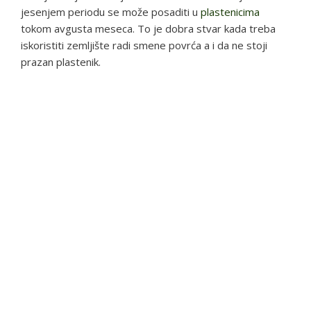
jesenjem periodu se može posaditi u
plastenicima
tokom avgusta meseca. To je dobra stvar kada treba
iskoristiti zemljište radi smene povrća a i da ne stoji
prazan plastenik.