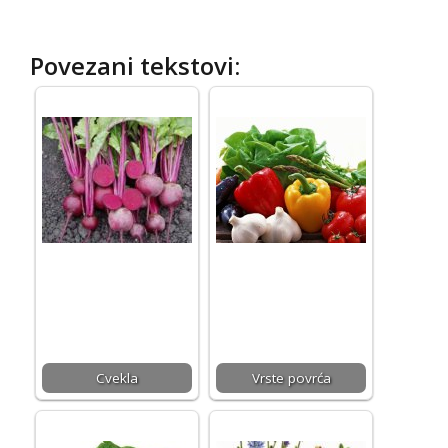
Povezani tekstovi:
Cvekla
Vrste povrća