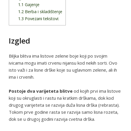
1.1
Gajenje
1.2
Berba i skladištenje
1.3
Povezani tekstovi:
Izgled
Biljka blitva ima listove zelene boje koji po svojim
ivicama mogu imati crvenu nijansu kod nekih sorti. Ovo
isto važi i za lisne drške koje su uglavnom zelene, ali ih
ima i crvenih.
Postoje dva varijeteta blitve
od kojih prvi ima listove
koji su okruglasti i rastu na kratkim drškama, dok kod
drugog varijeteta se razvija duža lisna drška (rebrasta).
Tokom prve godine rasta se razvija samo lisna rozeta,
dok se u drugoj godini razvija cvetna drška.