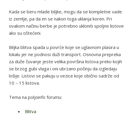
Kada se beru mlade biljke, mogu da se kompletne vade
iz zemlje, pa da im se nakon toga uklanja koren. Pri
ovakom načinu berbe je potrebno ukloniti spoljne listove
ako su oštećeni.
Biljka blitva spada u povrće koje se uglavnom plasira u
lokalu jer ne podnosi duži transport. Osnovna prepreka
za duže čuvanje jeste velika površina listova preko kojih
se brzog gubi vlaga i oni ubrzano počinju da izgledaju
lošije. Listovi se pakuju u vezice koje obično sadrže od
10 – 15 listova.
Tema na poljoinfo forumu:
Blitva