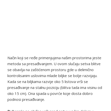
Način koji se ređe primenjujena našim prostorima jeste
metoda sa presađivanjem. U ovom slučaju setva blitve
se obavlja na zaštićenom prostoru gde u delimično
kontrolisanim uslovima mlade biljke se bolje razvijaju.
Kada se na biljkama razvije oko 5 listova vrši se
presađivanje na stalnu poziciju (blitva tada ima visinu od
oko 15 cm). Ona spada u povrće koje dosta dobro
podnosi presađivanje.