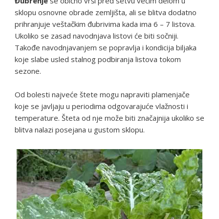
Đubrenje
se obično vrši pred setvu većim delom u
sklopu osnovne obrade zemljišta, ali se blitva dodatno
prihranjuje veštačkim đubrivima kada ima 6 – 7 listova.
Ukoliko se zasad navodnjava listovi će biti sočniji.
Takođe navodnjavanjem se popravlja i kondicija biljaka
koje slabe usled stalnog podbiranja listova tokom
sezone.
Od bolesti najveće štete mogu napraviti plamenjače
koje se javljaju u periodima odgovarajuće vlažnosti i
temperature. Šteta od nje može biti značajnija ukoliko se
blitva nalazi posejana u gustom sklopu.