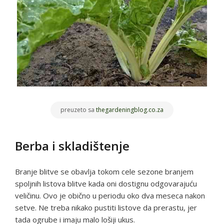
preuzeto sa
thegardeningblog.co.za
Berba i skladištenje
Branje blitve se obavlja tokom cele sezone branjem
spoljnih listova blitve kada oni dostignu odgovarajuću
veličinu. Ovo je obično u periodu oko dva meseca nakon
setve. Ne treba nikako pustiti listove da prerastu, jer
tada ogrube i imaju malo lošiji ukus.