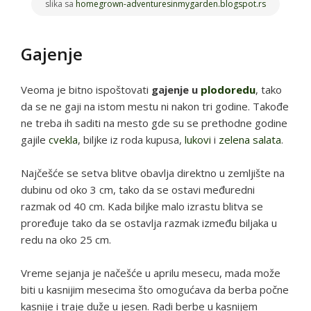
slika sa
homegrown-adventuresinmygarden.blogspot.rs
Gajenje
Veoma je bitno ispoštovati
gajenje u
plodoredu
, tako
da se ne gaji na istom mestu ni nakon tri godine. Takođe
ne treba ih saditi na mesto gde su se prethodne godine
gajile
cvekla
, biljke iz roda kupusa,
lukovi
i
zelena salata
.
Najčešće se setva blitve obavlja direktno u zemljište na
dubinu od oko 3 cm, tako da se ostavi međuredni
razmak od 40 cm. Kada biljke malo izrastu blitva se
proređuje tako da se ostavlja razmak između biljaka u
redu na oko 25 cm.
Vreme sejanja je načešće u aprilu mesecu, mada može
biti u kasnijim mesecima što omogućava da berba počne
kasnije i traje duže u jesen. Radi berbe u kasnijem