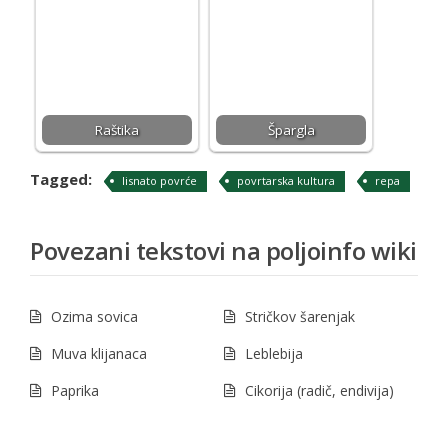
Raštika
Špargla
Tagged:
lisnato povrće
povrtarska kultura
repa
Povezani tekstovi na poljoinfo wiki
Ozima sovica
Stričkov šarenjak
Muva klijanaca
Leblebija
Paprika
Cikorija (radič, endivija)