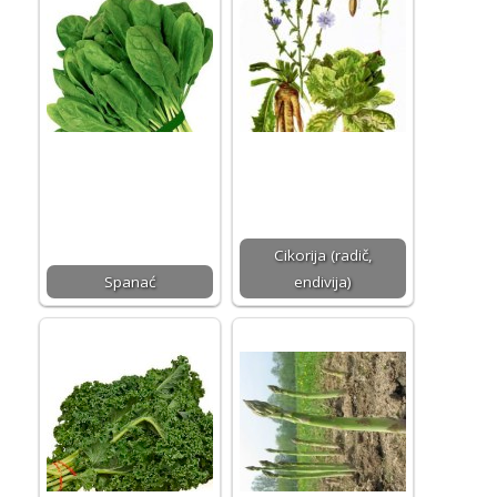
Cikorija (radič,
Spanać
endivija)