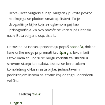
Blitva (Beta vulgaris subsp. vulgaris) je vrsta povrće
kod kojega se plodom smatraju listovi. To je
dvogodišnja biljka koja se uglavnom gaji kao
jednogodišnja. Za ovo povrće se koristi još i latinski
naziv Beta vulgaris ssp. cicla L.
Listovi se za ishranu pripremaju popuš
spanaća
, dok se
lisne drške mogu pripremati kao
špargla
. Jako mladi
listovi kada se uberu se mogu koristiti za ishranu u
sirovom stanju kao salata. Listovi se beru tokom
kompletnog ciklusa rasta biljke, jednostavnim
podbiranjem listova sa strane koji dostignu određenu
veličinu.
Sadržaj
[
Sakrij
]
1
Izgled