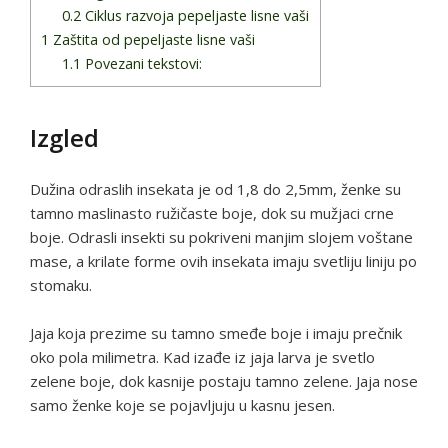
0.2
Ciklus razvoja pepeljaste lisne vaši
1
Zaštita od pepeljaste lisne vaši
1.1
Povezani tekstovi:
Izgled
Dužina odraslih insekata je od 1,8 do 2,5mm, ženke su
tamno maslinasto ružičaste boje, dok su mužjaci crne
boje. Odrasli insekti su pokriveni manjim slojem voštane
mase, a krilate forme ovih insekata imaju svetliju liniju po
stomaku.
Jaja koja prezime su tamno smeđe boje i imaju prečnik
oko pola milimetra. Kad izađe iz jaja larva je svetlo
zelene boje, dok kasnije postaju tamno zelene. Jaja nose
samo ženke koje se pojavljuju u kasnu jesen.