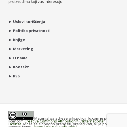
proizvodima koji vas interesuju
►
Uslovi korišćenja
►
Politika privatnosti
►
Knjige
►
Marketing
►
O nama
►
Kontakt
►
RSS
Materijal sa adrese wiki.poljoinfo.com je pod
licencom
Creative Commons Attribution 4.0 International
License
. Može se slobodno prenositi, prerađivati, ali je potrebno
navesti izvor -
http://wiki.poljoinfo.com/
.