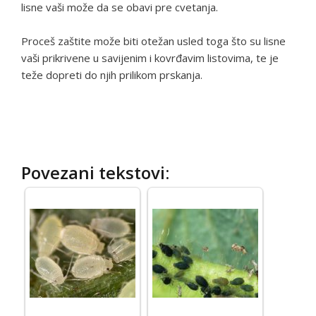
lisne vaši može da se obavi pre cvetanja.
Proceš zaštite može biti otežan usled toga što su lisne
vaši prikrivene u savijenim i kovrđavim listovima, te je
teže dopreti do njih prilikom prskanja.
Povezani tekstovi: