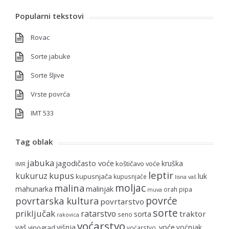
Popularni tekstovi
Rovac
Sorte jabuke
Sorte šljive
Vrste povrća
IMT 533
Tag oblak
jabuka
jagodičasto voće
kruška
koštičavo voće
IMR
leptir
kupus
kukuruz
luk
kupusnjača
kupusnjače
lisna vaš
moljac
malina
mahunarka
malinjak
orah
pipa
muva
povrće
povrtarska kultura
povrtarstvo
sorte
priključak
ratarstvo
traktor
sorta
seno
rakovica
voćarstvo
voće
vaš
višnja
voćnjak
vinograd
voćarstvo.