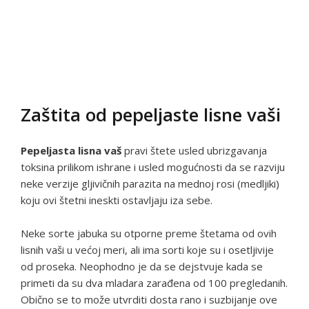
Zaštita od pepeljaste lisne vaši
Pepeljasta lisna vaš
pravi štete usled ubrizgavanja
toksina prilikom ishrane i usled mogućnosti da se razviju
neke verzije gljivičnih parazita na mednoj rosi (medljiki)
koju ovi štetni ineskti ostavljaju iza sebe.
Neke sorte jabuka su otporne preme štetama od ovih
lisnih vaši u većoj meri, ali ima sorti koje su i osetljivije
od proseka. Neophodno je da se dejstvuje kada se
primeti da su dva mladara zarađena od 100 pregledanih.
Obično se to može utvrditi dosta rano i suzbijanje ove