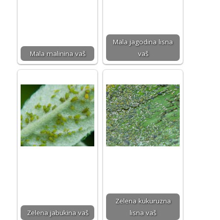
Mala jagodina lisna
Mala malinina vaš
vaš
Zelena kukuruzna
Zelena jabukina vaš
lisna vaš