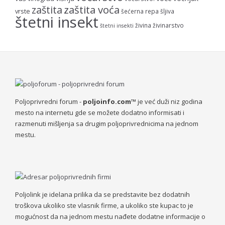
zaštita voća
zaštita
vrste
šećerna repa
šljiva
štetni insekt
živina
živinarstvo
štetni insekti
Poljoprivredni forum -
poljoinfo.com™
je već duži niz godina
mesto na internetu gde se možete dodatno informisati i
razmenuti mišljenja sa drugim poljoprivrednicima na jednom
mestu.
Poljolink je idelana prilika da se predstavite bez dodatnih
troškova ukoliko ste vlasnik firme, a ukoliko ste kupac to je
mogućnost da na jednom mestu nađete dodatne informacije o