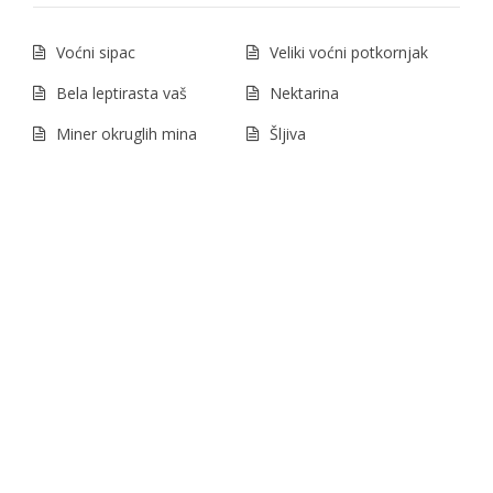
Voćni sipac
Veliki voćni potkornjak
Bela leptirasta vaš
Nektarina
Miner okruglih mina
Šljiva