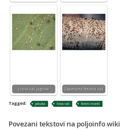
Lisna vaš jagode
Zapetasta štitasta vaš
Tagged:
jabuka
lisna vaš
štetni insekt
Povezani tekstovi na poljoinfo wiki