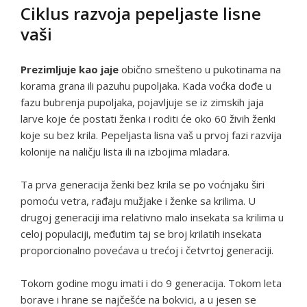
Ciklus razvoja pepeljaste lisne
vaši
Prezimljuje kao jaje
obično smešteno u pukotinama na
korama grana ili pazuhu pupoljaka. Kada voćka dođe u
fazu bubrenja pupoljaka, pojavljuje se iz zimskih jaja
larve koje će postati ženka i roditi će oko 60 živih ženki
koje su bez krila. Pepeljasta lisna vaš u prvoj fazi razvija
kolonije na naličju lista ili na izbojima mladara.
Ta prva generacija ženki bez krila se po voćnjaku širi
pomoću vetra, rađaju mužjake i ženke sa krilima. U
drugoj generaciji ima relativno malo insekata sa krilima u
celoj populaciji, međutim taj se broj krilatih insekata
proporcionalno povećava u trećoj i četvrtoj generaciji.
Tokom godine mogu imati i do 9 generacija. Tokom leta
borave i hrane se najčešće na bokvici, a u jesen se