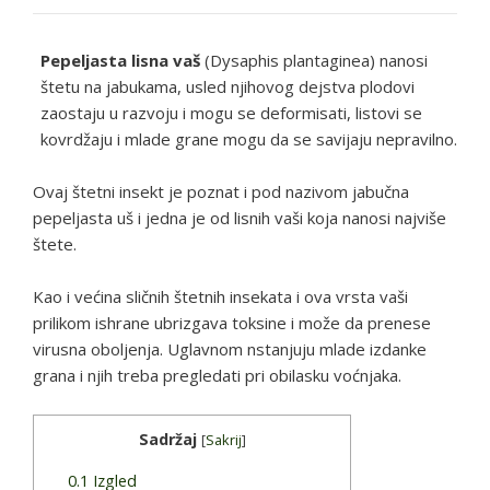
Pepeljasta lisna vaš
(
Dysaphis plantaginea
) nanosi
štetu na jabukama, usled njihovog dejstva plodovi
zaostaju u razvoju i mogu se deformisati, listovi se
kovrdžaju i mlade grane mogu da se savijaju nepravilno.
Ovaj štetni insekt je poznat i pod nazivom jabučna
pepeljasta uš i jedna je od lisnih vaši koja nanosi najviše
štete.
Kao i većina sličnih štetnih insekata i ova vrsta vaši
prilikom ishrane ubrizgava toksine i može da prenese
virusna oboljenja. Uglavnom nstanjuju mlade izdanke
grana i njih treba pregledati pri obilasku voćnjaka.
Sadržaj
[
Sakrij
]
0.1
Izgled