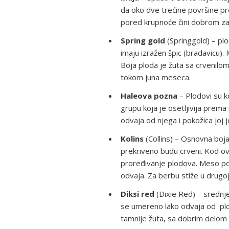
da oko dve trećine površine pre
pored krupnoće čini dobrom za
Spring gold
(Springgold) – plod
imaju izražen špic (bradavicu).
Boja ploda je žuta sa crvenilo
tokom juna meseca.
Haleova pozna
– Plodovi su k
grupu koja je osetljivija prem
odvaja od njega i pokožica joj
Kolins
(Collins) – Osnovna boj
prekriveno budu crveni. Kod o
proređivanje plodova. Meso pod
odvaja. Za berbu stiže u drugoj
Diksi red
(Dixie Red) – srednje
se umereno lako odvaja od plo
tamnije žuta, sa dobrim delom c