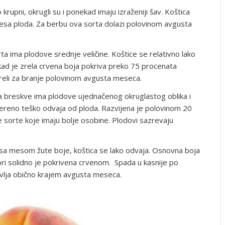
rupni, okrugli su i ponekad imaju izraženiji šav. Koštica
esa ploda. Za berbu ova sorta dolazi polovinom avgusta
ta ima plodove srednje veličine. Koštice se relativno lako
kad je zrela crvena boja pokriva preko 75 procenata
reli za branje polovinom avgusta meseca.
a breskve ima plodove ujednačenog okruglastog oblika i
mereno teško odvaja od ploda. Razvijena je polovinom 20
je sorte koje imaju bolje osobine. Plodovi sazrevaju
sa mesom žute boje, koštica se lako odvaja. Osnovna boja
ori solidno je pokrivena crvenom. Spada u kasnije po
vlja obično krajem avgusta meseca.