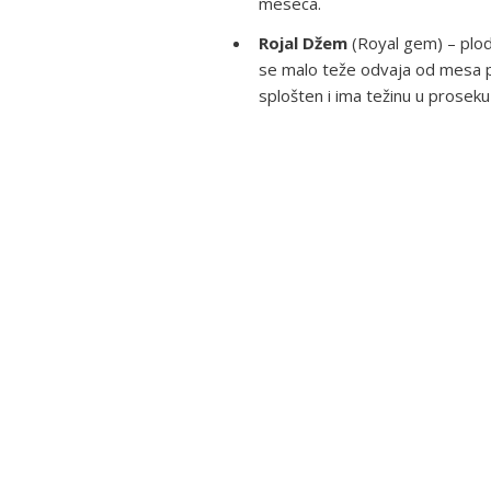
meseca.
Rojal Džem
(Royal gem) – plodo
se malo teže odvaja od mesa pl
splošten i ima težinu u prosek