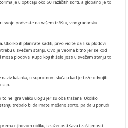
ima je u opticaju oko 60 različitih sorti, a globalno je to
i svoje podvrste na našem tržištu, vinogradarsku
. Ukoliko ih planirate saditi, prvo vidite da li su plodovi
potrebu u svežem stanju. Ovo je veoma bitno jer se kod
 mesa plodova. Kupci koji ih žele jesti u svežam stanju to
e naziv kalanka, u suprotnom slučaju kad je teže odvojiti
ncija.
o to ne igra veliku ulogu jer su oba tražena. Ukoliko
tanju trebalo bi da imate mešane sorte, pa da u ponudi
 prema njihovom obliku, izraženosti šava i zašiljenosti