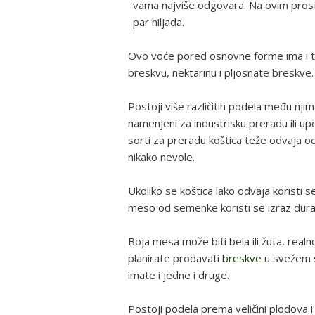
vama najviše odgovara. Na ovim prostor
par hiljada.
Ovo voće pored osnovne forme ima i tr
breskvu, nektarinu i pljosnate breskve.
Postoji više različitih podela među njima
namenjeni za industrisku preradu ili u
sorti za preradu koštica teže odvaja od
nikako nevole.
Ukoliko se koštica lako odvaja koristi s
meso od semenke koristi se izraz
dura
Boja mesa može biti bela ili žuta, realn
planirate prodavati
breskve
u svežem s
imate i jedne i druge.
Postoji podela prema veličini plodova i