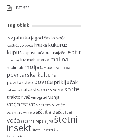
IMT 533
Tag oblak
jabuka
jagodičasto voće
IMR
kukuruz
kruška
koštičavo voće
leptir
kupus
kupusnjača
kupusnjače
malina
luk
mahunarka
lisna vaš
moljac
malinjak
orah
pipa
muva
povrtarska kultura
povrće
priključak
povrtarstvo
sorte
ratarstvo
sorta
seno
rakovica
traktor
vaš
višnja
vinograd
voćarstvo
voće
voćarstvo.
zaštita
zaštita
voćnjak
vrste
štetni
voća
šećerna repa
šljiva
insekt
živina
štetni insekti
živinarstvo