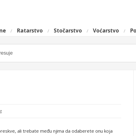
ine
Ratarstvo
Stočarstvo
Voćarstvo
Po
g
reskve, ali trebate među njima da odaberete onu koja