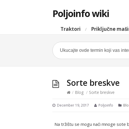
Poljoinfo wiki
Traktori
Priključne maš
Sorte breskve
/
Blog
/
Sorte breskve
December 19, 2017
Poljoinfo
Blo
Na tržištu se mogu naći mnoge sote b