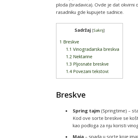
ploda (bradavica). Ovde je dat okvirni 
rasadniku gde kupujete sadnice.
Sadržaj
[
Sakrij
]
1
Breskve
1.1
Vinogradarska breskva
1.2
Nektarine
1.3
Pljosnate breskve
1.4
Povezani tekstovi:
Breskve
Spring tajm
(Springtime) – sta
Kod ove sorte breskve se košt
kao podloga za nju koristi vino
Maja
– spada u sorte koje imaj