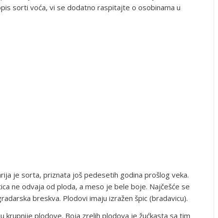
opis sorti voća, vi se dodatno raspitajte o osobinama u
rija je sorta, priznata još pedesetih godina prošlog veka.
ica ne odvaja od ploda, a meso je bele boje. Najčešće se
gradarska breskva. Plodovi imaju izražen špic (bradavicu).
u krupnije plodove. Boja zrelih plodova je žućkasta sa tim