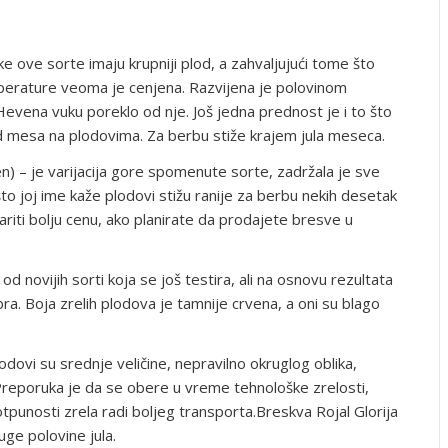
 ove sorte imaju krupniji plod, a zahvaljujući tome što
erature veoma je cenjena. Razvijena je polovinom
vena vuku poreklo od nje. Još jedna prednost je i to što
d mesa na plodovima. Za berbu stiže krajem jula meseca.
) – je varijacija gore spomenute sorte, zadržala je sve
to joj ime kaže plodovi stižu ranije za berbu nekih desetak
riti bolju cenu, ako planirate da prodajete bresve u
d novijih sorti koja se još testira, ali na osnovu rezultata
a. Boja zrelih plodova je tamnije crvena, a oni su blago
odovi su srednje veličine, nepravilno okruglog oblika,
reporuka je da se obere u vreme tehnološke zrelosti,
tpunosti zrela radi boljeg transporta.Breskva Rojal Glorija
ge polovine jula.