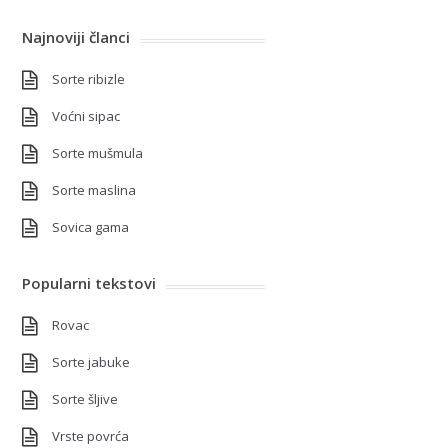
Najnoviji članci
Sorte ribizle
Voćni sipac
Sorte mušmula
Sorte maslina
Sovica gama
Popularni tekstovi
Rovac
Sorte jabuke
Sorte šljive
Vrste povrća