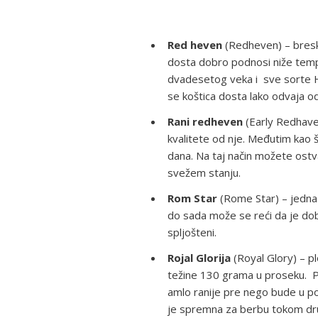
Red heven
(Redheven) – breske
dosta dobro podnosi niže temp
dvadesetog veka i sve sorte He
se koštica dosta lako odvaja o
Rani redheven
(Early Redhaven
kvalitete od nje. Međutim kao š
dana. Na taj način možete ostva
svežem stanju.
Rom Star
(Rome Star) – jedna o
do sada može se reći da je dobr
spljošteni.
Rojal Glorija
(Royal Glory) – pl
težine 130 grama u proseku. P
amlo ranije pre nego bude u po
je spremna za berbu tokom dru