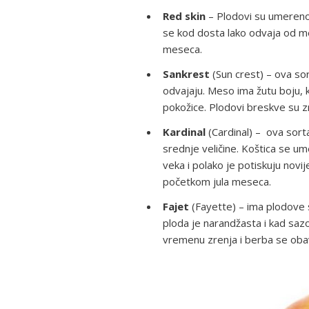
Red skin
– Plodovi su umereno k
se kod dosta lako odvaja od m
meseca.
Sankrest
(Sun crest) – ova sor
odvajaju. Meso ima žutu boju, 
pokožice. Plodovi breskve su z
Kardinal
(Cardinal) – ova sort
srednje veličine. Koštica se u
veka i polako je potiskuju novi
početkom jula meseca.
Fajet
(Fayette) – ima plodove 
ploda je narandžasta i kad saz
vremenu zrenja i berba se oba