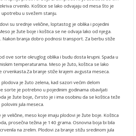
kriva crvenilo. Koštice se lako odvajaju od mesa što je
 upotrebu u svežem stanju.
ovi su srednje veličine, loptastog je oblika i pojedini
 Meso je žute boje i koštica se ne odvaja lako od njega.
m. Nakon branja dobro podnosi transport. Za berbu stiže
od ove sorte okruglog oblika i budu dosta krupni. Spada u
a niskim temperaturama. Meso je žuto, koštica se lako
 je crvenkasta.Za branje stiže krajem avgusta meseca.
a plodova je žuto zelena, kad sazori većim delom
ve sorte je potrebno u pojedinim godinama obavljati
a je žute boje, čvrsto je i ima osobinu da se koštica teže
 polovini jula meseca.
 je veličine, meso koje imaju plodovi je žute boje. Koštica
da, prosečna težina je 140 grama. Osnovna boja bi bila
rvenila na zrelim. Plodovi za branje stižu sredinom jula