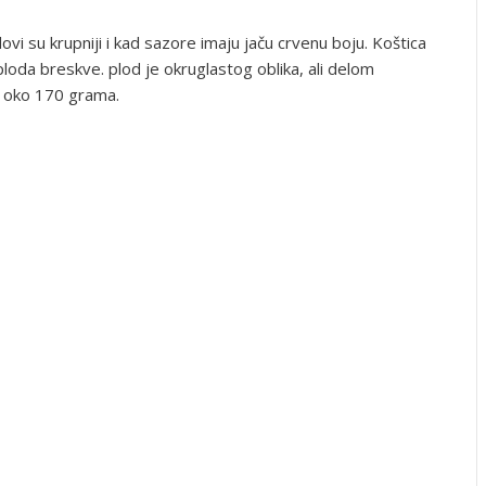
vi su krupniji i kad sazore imaju jaču crvenu boju. Koštica
oda breskve. plod je okruglastog oblika, ali delom
u oko 170 grama.