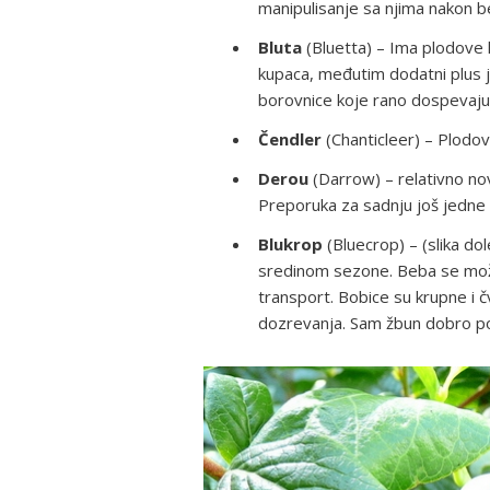
manipulisanje sa njima nakon b
Bluta
(Bluetta) – Ima plodove k
kupaca, međutim dodatni plus 
borovnice koje rano dospevaju 
Čendler
(Chanticleer) – Plodov
Derou
(Darrow) – relativno nov
Preporuka za sadnju još jedne s
Blukrop
(Bluecrop) – (slika d
sredinom sezone. Beba se može
transport. Bobice su krupne i 
dozrevanja. Sam žbun dobro p