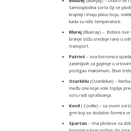
Bludžej
(Bluejay) – Dobro se ra
Samooplodna sorta čiji se plod
krupniji i imaju plavu boju, so
kada su niže temperature.
Blurej
(Blueray) – Bobice ove s
branje stižu srednje rano u o
transport.
Patriot
– ova borovnica spada 
zanimljivih za gajenje u vrtovim
postigao maksimum, žbun treba
Ozarkblu
(Ozarkblue) – Berba 
među one koje vole toplije pred
soru radi oprašivanja.
Kovil
( Coville) – sa ovom sor
grm koji se dodatno formira o
Spartan
– Ima plodove sa dobr
borovnica koje počinju da zore