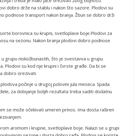
zvija i treba je malo jače orezivati zbog bujnosti.
ovi dobro drže na stablu i nakon što sazore. Plodovi su
lidno podnose transport nakon branja. Žbun se dobro drži
orte borovnica su krupni, svetloplave boje.Plodovi za
dnosu na sezonu. Nakon branja plodovi dobro podnose
u grupu niskožbunastih, što je svestavva u grupu
a. Plodovi su kod nje krupni i čvrste građe. Da bi se
 dobro orezivati.
plodova počinje u drugoj polovini jula meseca. Spada
ele, za dobijanje boljih rezultata treba saditi dodatnu
tom se može očekivati umeren prinos. Ima dosta raširen
rezivanjem.
om aromom i krupne, svetloplave boje. Nalazi se u grupi
 polovinom sezone i dosta dobro rađa. Plodovi se koriste