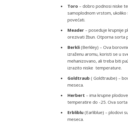
Toro
– dobro podnosi niske te
samoplodnom vrstom, ukoliko s
povećati.
Meader
– poseduje krupnije p
orezivati žbun. Otporna sorta
Berkli
(Berkley) – Ova borovnic
izraženu aromu, koristi se u s
mehanizovano, ali treba biti paž
izrazito niske temperature.
Goldtraub
( Goldtraube) – bov
meseca.
Herbert
– ima krupne plodove,
temperatire do -25. Ova sorta
Erbliblu
(Earliblue) – plodovi s
meseca.