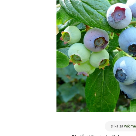
slika sa
wikime