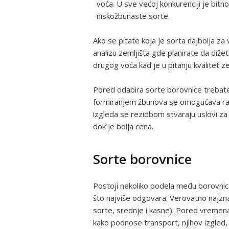
voća. U sve većoj konkurenciji je bitn
niskožbunaste sorte.
Ako se pitate koja je sorta najbolja za
analizu zemljišta gde planirate da diž
drugog voća kad je u pitanju kvalitet ze
Pored odabira sorte borovnice trebate 
formiranjem žbunova se omogućava rast
izgleda se rezidbom stvaraju uslovi za 
dok je bolja cena.
Sorte borovnice
Postoji nekoliko podela među borovnic
što najviše odgovara. Verovatno najzna
sorte, srednje i kasne). Pored vremena 
kako podnose transport, njihov izgled, v