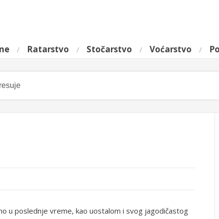
ine
Ratarstvo
Stočarstvo
Voćarstvo
Po
no u poslednje vreme, kao uostalom i svog jagodičastog