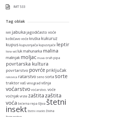
IMT 533
Tag oblak
jabuka
jagodičasto voće
IMR
kukuruz
kruška
koštičavo voće
leptir
kupus
kupusnjača
kupusnjače
malina
luk
mahunarka
lisna vaš
moljac
malinjak
orah
pipa
muva
povrtarska kultura
povrće
priključak
povrtarstvo
sorte
ratarstvo
sorta
seno
rakovica
traktor
vaš
višnja
vinograd
voćarstvo
voće
voćarstvo.
zaštita
zaštita
voćnjak
vrste
štetni
voća
šećerna repa
šljiva
insekt
živina
štetni insekti
živinarstvo