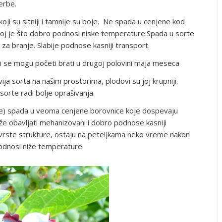
erbe.
oji su sitniji i tamnije su boje. Ne spada u cenjene kod
joj je što dobro podnosi niske temperature.Spada u sorte
za branje. Slabije podnose kasniji transport.
i se mogu početi brati u drugoj polovini maja meseca
ija sorta na našim prostorima, plodovi su joj krupniji.
orte radi bolje oprašivanja.
ole) spada u veoma cenjene borovnice koje dospevaju
 obavljati mehanizovani i dobro podnose kasniji
čvrste strukture, ostaju na peteljkama neko vreme nakon
odnosi niže temperature.