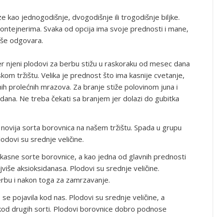
 kao jednogodišnje, dvogodišnje ili trogodišnje biljke.
u kontejnerima. Svaka od opcija ima svoje prednosti i mane,
iše odgovara.
 njeni plodovi za berbu stižu u raskoraku od mesec dana
om tržištu. Velika je prednost što ima kasnije cvetanje,
ih prolećnih mrazova. Za branje stiže polovinom juna i
ana. Ne treba čekati sa branjem jer dolazi do gubitka
novija sorta borovnica na našem tržištu. Spada u grupu
plodovi su srednje veličine.
 kasne sorte borovnice, a kao jedna od glavnih prednosti
više aksioksidanasa. Plodovi su srednje veličine.
rbu i nakon toga za zamrzavanje.
se pojavila kod nas. Plodovi su srednje veličine, a
kod drugih sorti. Plodovi borovnice dobro podnose