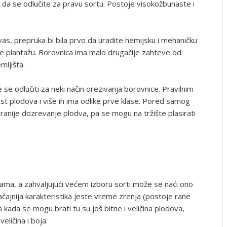
o da se odlučite za pravu sortu. Postoje visokožbunaste i
 vas, prepruka bi bila prvo da uradite hemijsku i mehaničku
ete plantažu. Borovnica ima malo drugačije zahteve od
mljišta.
se odlučiti za neki način orezivanja borovnice. Pravilnim
 plodova i više ih ima odlike prve klase. Pored samog
ranije dozrevanje plodva, pa se mogu na tržište plasirati
ama, a zahvaljujući većem izboru sorti može se naći ono
čajnija karakteristika jeste vreme zrenja (postoje rane
kada se mogu brati tu su još bitne i veličina plodova,
eličina i boja.