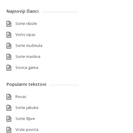
Najnoviji članci
Sorte ribizle
Voćni sipac
Sorte mušmula
Sorte maslina
Sovica gama
Popularni tekstovi
Rovac
Sorte jabuke
Sorte šljive
Vrste povrća