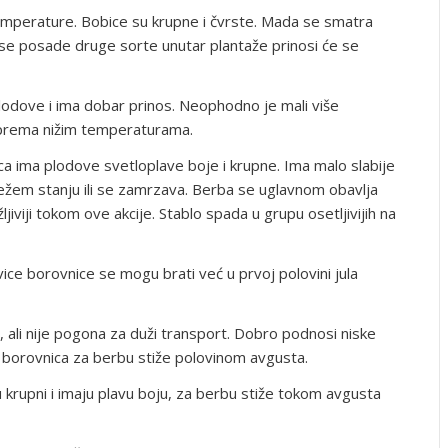
mperature. Bobice su krupne i čvrste. Mada se smatra
e posade druge sorte unutar plantaže prinosi će se
lodove i ima dobar prinos. Neophodno je mali više
 prema nižim temperaturama.
a ima plodove svetloplave boje i krupne. Ima malo slabije
vežem stanju ili se zamrzava. Berba se uglavnom obavlja
ljiviji tokom ove akcije. Stablo spada u grupu osetljivijih na
ice borovnice se mogu brati već u prvoj polovini jula
 ali nije pogona za duži transport. Dobro podnosi niske
 borovnica za berbu stiže polovinom avgusta.
u krupni i imaju plavu boju, za berbu stiže tokom avgusta