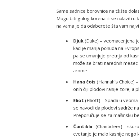
Same sadnice borovnice na tžište dolaze
Mogu biti golog korena ili se nalaziti 
na vama je da odaberete šta vam najv
Djuk
(Duke) – veomacenjena jer
kad je manja ponuda na Evropsk
pa se umanjuje pretnja od kasn
može se brati narednih mesec d
arome.
Hana čois
(Hannah’s Choice) – 
onih čiji plodovi ranije zore, a 
Eliot
(Elliott) – Spada u veoma
se navodi da plodovi sadrže naj
Preporučuje se za mašinsku be
Čantiklir
(Chanticleer) – skoro 
cvetanje je malo kasnije nego 