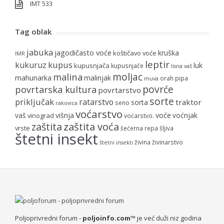
IMT 533
Tag oblak
jabuka
jagodičasto voće
kruška
koštičavo voće
IMR
leptir
kupus
kukuruz
luk
kupusnjača
kupusnjače
lisna vaš
moljac
malina
mahunarka
malinjak
orah
pipa
muva
povrće
povrtarska kultura
povrtarstvo
sorte
priključak
ratarstvo
traktor
sorta
seno
rakovica
voćarstvo
voće
vaš
višnja
voćnjak
vinograd
voćarstvo.
zaštita voća
zaštita
vrste
šećerna repa
šljiva
štetni insekt
živina
živinarstvo
štetni insekti
Poljoprivredni forum -
poljoinfo.com™
je već duži niz godina