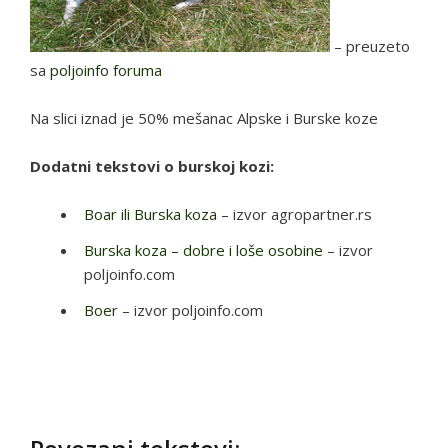
– preuzeto
sa
poljoinfo foruma
Na slici iznad je 50% mešanac Alpske i Burske koze
Dodatni tekstovi o burskoj kozi:
Boar ili Burska koza
– izvor agropartner.rs
Burska koza – dobre i loše osobine
– izvor
poljoinfo.com
Boer
– izvor poljoinfo.com