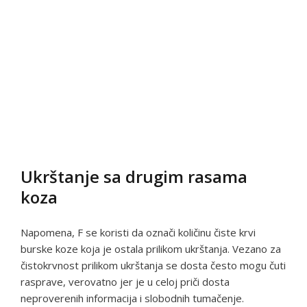
Ukrštanje sa drugim rasama
koza
Napomena, F se koristi da označi količinu čiste krvi
burske koze koja je ostala prilikom ukrštanja. Vezano za
čistokrvnost prilikom ukrštanja se dosta često mogu čuti
rasprave, verovatno jer je u celoj priči dosta
neproverenih informacija i slobodnih tumačenje.