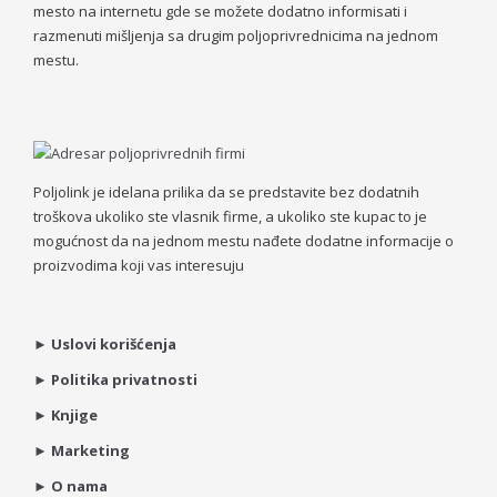
mesto na internetu gde se možete dodatno informisati i
razmenuti mišljenja sa drugim poljoprivrednicima na jednom
mestu.
Poljolink je idelana prilika da se predstavite bez dodatnih
troškova ukoliko ste vlasnik firme, a ukoliko ste kupac to je
mogućnost da na jednom mestu nađete dodatne informacije o
proizvodima koji vas interesuju
►
Uslovi korišćenja
►
Politika privatnosti
►
Knjige
►
Marketing
►
O nama