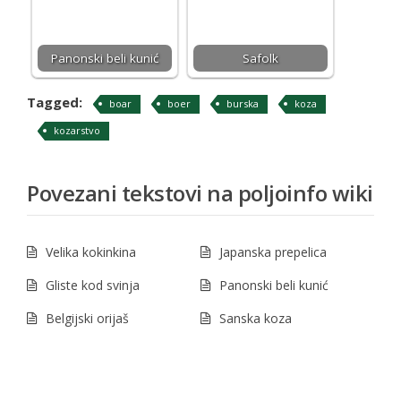
Panonski beli kunić
Safolk
Tagged:
boar
boer
burska
koza
kozarstvo
Povezani tekstovi na poljoinfo wiki
Velika kokinkina
Japanska prepelica
Gliste kod svinja
Panonski beli kunić
Belgijski orijaš
Sanska koza