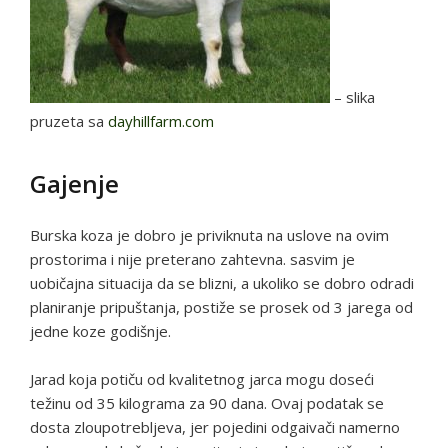
– slika
pruzeta sa
dayhillfarm.com
Gajenje
Burska koza je dobro je priviknuta na uslove na ovim
prostorima i nije preterano zahtevna. sasvim je
uobičajna situacija da se blizni, a ukoliko se dobro odradi
planiranje pripuštanja, postiže se prosek od 3 jarega od
jedne koze godišnje.
Jarad koja potiču od kvalitetnog jarca mogu doseći
težinu od 35 kilograma za 90 dana. Ovaj podatak se
dosta zloupotrebljeva, jer pojedini odgaivači namerno