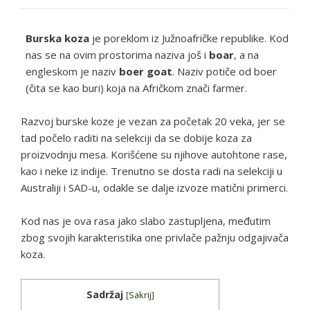
Burska koza
je poreklom iz Južnoafričke republike. Kod
nas se na ovim prostorima naziva još i
boar
, a na
engleskom je naziv
boer goat
. Naziv potiče od boer
(čita se kao buri) koja na Afričkom znači farmer.
Razvoj burske koze je vezan za početak 20 veka, jer se
tad počelo raditi na selekciji da se dobije koza za
proizvodnju mesa. Korišćene su njihove autohtone rase,
kao i neke iz indije. Trenutno se dosta radi na selekciji u
Australiji i SAD-u, odakle se dalje izvoze matični primerci.
Kod nas je ova rasa jako slabo zastupljena, međutim
zbog svojih karakteristika one privlače pažnju odgajivača
koza.
Sadržaj
[
Sakrij
]