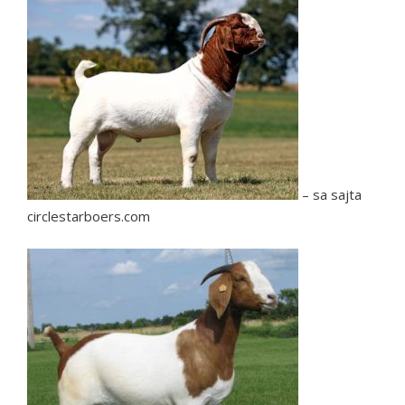
– sa sajta
circlestarboers.com