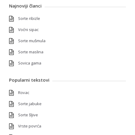
Najnoviji članci
Sorte ribizle
Voćni sipac
Sorte mušmula
Sorte maslina
Sovica gama
Popularni tekstovi
Rovac
Sorte jabuke
Sorte šljive
Vrste povrća