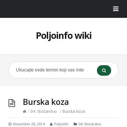
Poljoinfo wiki
Burska koza
/
04. Stočarstvo
/
Burska koza
November 28, 2014
Poljoinfo
04. Stočarstvo