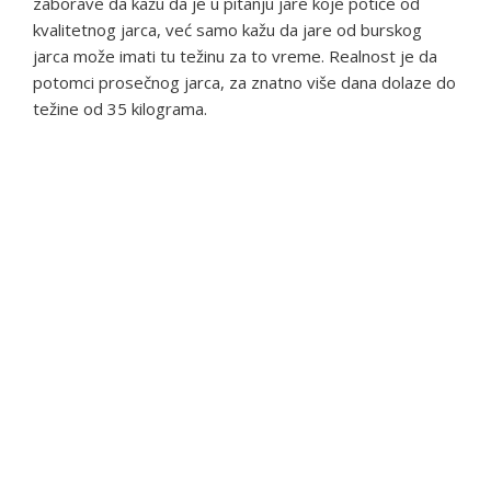
zaborave da kažu da je u pitanju jare koje potiče od
kvalitetnog jarca, već samo kažu da jare od burskog
jarca može imati tu težinu za to vreme. Realnost je da
potomci prosečnog jarca, za znatno više dana dolaze do
težine od 35 kilograma.