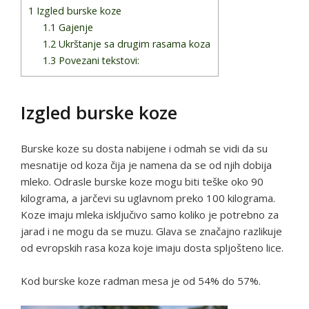
1
Izgled burske koze
1.1
Gajenje
1.2
Ukrštanje sa drugim rasama koza
1.3
Povezani tekstovi:
Izgled burske koze
Burske koze su dosta nabijene i odmah se vidi da su
mesnatije od koza čija je namena da se od njih dobija
mleko. Odrasle burske koze mogu biti teške oko 90
kilograma, a jarčevi su uglavnom preko 100 kilograma.
Koze imaju mleka isključivo samo koliko je potrebno za
jarad i ne mogu da se muzu. Glava se značajno razlikuje
od evropskih rasa koza koje imaju dosta spljošteno lice.
Kod burske koze radman mesa je od 54% do 57%.