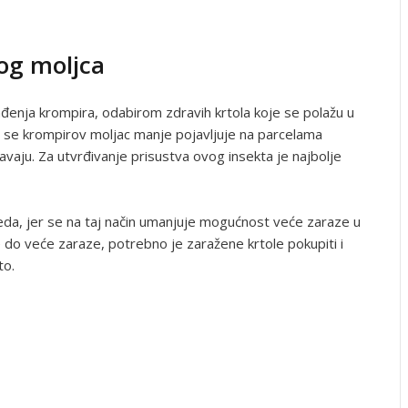
og moljca
ađenja krompira, odabirom zdravih krtola koje se polažu u
 se krompirov moljac manje pojavljuje na parcelama
aju. Za utvrđivanje prisustva ovog insekta je najbolje
da, jer se na taj način umanjuje mogućnost veće zaraze u
 do veće zaraze, potrebno je zaražene krtole pokupiti i
to.