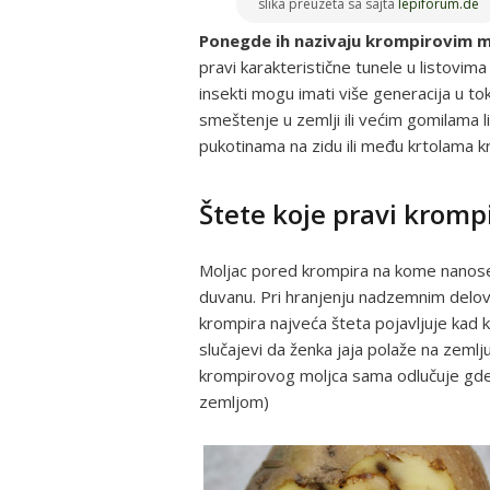
slika preuzeta sa sajta
lepiforum.de
Ponegde ih nazivaju krompirovim 
pravi karakteristične tunele u listovima
insekti mogu imati više generacija u t
smeštenje u zemlji ili većim gomilama 
pukotinama na zidu ili među krtolama k
Štete koje pravi kromp
Moljac pored krompira na kome nanose 
duvanu. Pri hranjenju nadzemnim delovi
krompira najveća šteta pojavljuje kad k
slučajevi da ženka jaja polaže na zemlj
krompirovog moljca sama odlučuje gde će 
zemljom)