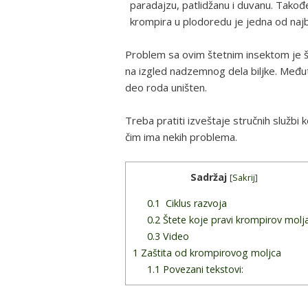
paradajzu, patlidžanu i duvanu. Takođ
krompira u plodoredu je jedna od najbo
Problem sa ovim štetnim insektom je š
na izgled nadzemnog dela biljke. Međut
deo roda uništen.
Treba pratiti izveštaje stručnih službi 
čim ima nekih problema.
Sadržaj
[
Sakrij
]
0.1
Ciklus razvoja
0.2
Štete koje pravi krompirov molj
0.3
Video
1
Zaštita od krompirovog moljca
1.1
Povezani tekstovi: