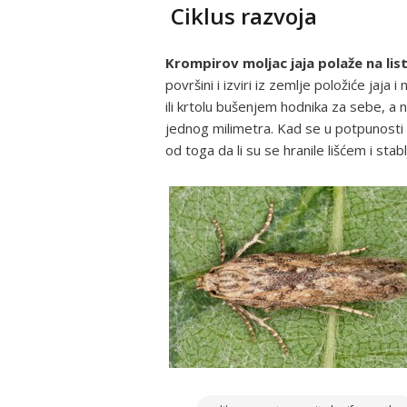
Ciklus razvoja
Krompirov moljac jaja polaže na list
površini i izviri iz zemlje položiće jaja
ili krtolu bušenjem hodnika za sebe, a 
jednog milimetra. Kad se u potpunosti 
od toga da li su se hranile lišćem i stab