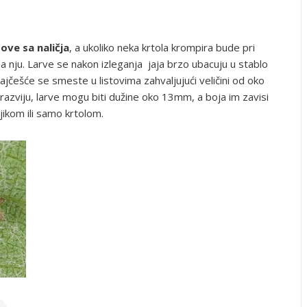
ove sa naličja
, a ukoliko neka krtola krompira bude pri
 i na nju. Larve se nakon izleganja jaja brzo ubacuju u stablo
najčešće se smeste u listovima zahvaljujući veličini od oko
razviju, larve mogu biti dužine oko 13mm, a boja im zavisi
ljikom ili samo krtolom.