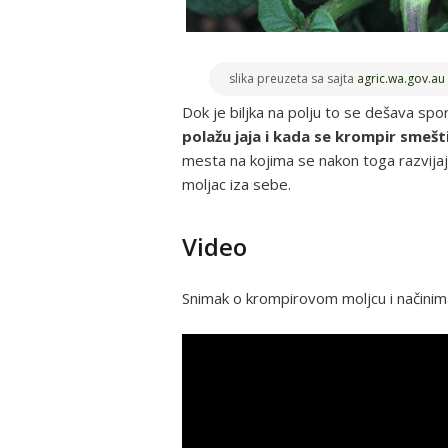
slika preuzeta sa sajta
agric.wa.gov.au
Dok je biljka na polju to se dešava sp
polažu jaja i kada se krompir smešti
mesta na kojima se nakon toga razvijaju 
moljac iza sebe.
Video
Snimak o krompirovom moljcu i načinima