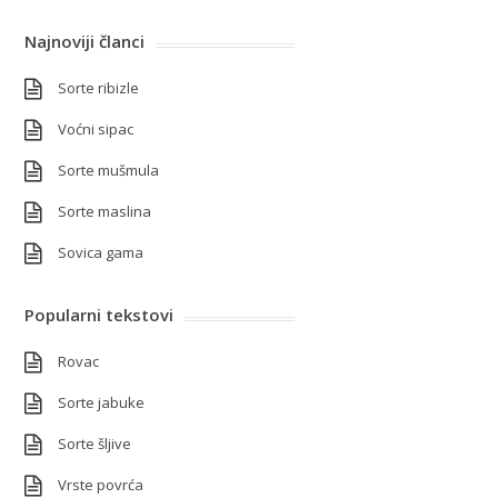
Najnoviji članci
Sorte ribizle
Voćni sipac
Sorte mušmula
Sorte maslina
Sovica gama
Popularni tekstovi
Rovac
Sorte jabuke
Sorte šljive
Vrste povrća