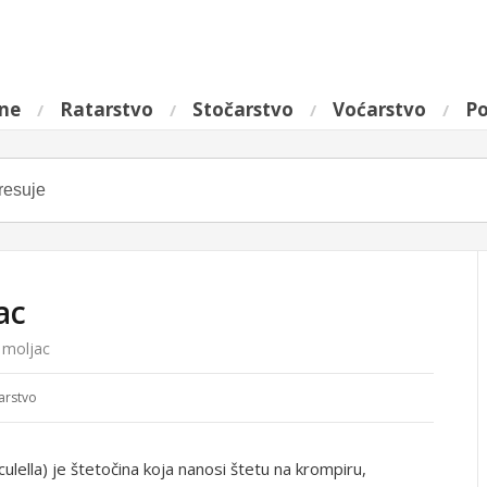
ine
Ratarstvo
Stočarstvo
Voćarstvo
Po
ac
 moljac
arstvo
lella) je štetočina koja nanosi štetu na krompiru,