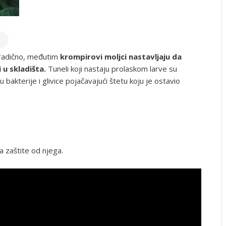
oradično, međutim
krompirovi moljci nastavljaju da
 u skladišta.
Tuneli koji nastaju prolaskom larve su
bakterije i glivice pojačavajući štetu koju je ostavio
 zaštite od njega.