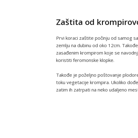
Zaštita od krompirov
Prvi koraci zaštite počinju od samog s
zemlju na dubinu od oko 12cm. Takođe
zasađenim krompirom koje se navodnjav
koristiti feromonske klopke.
Takođe je poželjno poštovanje plodore
toku vegetacije krompira. Ukoliko dođe
zatim ih zatrpati na neko udaljeno mes