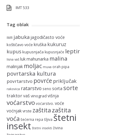
IMT 533
Tag oblak
jabuka
jagodičasto voće
IMR
kukuruz
kruška
koštičavo voće
leptir
kupus
kupusnjača
kupusnjače
malina
luk
mahunarka
lisna vaš
moljac
malinjak
orah
pipa
muva
povrtarska kultura
povrće
priključak
povrtarstvo
sorte
ratarstvo
sorta
seno
rakovica
traktor
vaš
višnja
vinograd
voćarstvo
voće
voćarstvo.
zaštita
zaštita
voćnjak
vrste
štetni
voća
šećerna repa
šljiva
insekt
živina
štetni insekti
živinarstvo