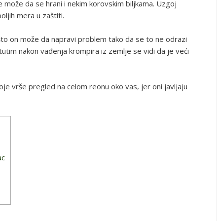
e može da se hrani i nekim korovskim biljkama. Uzgoj
ljih mera u zaštiti.
to on može da napravi problem tako da se to ne odrazi
utim nakon vađenja krompira iz zemlje se vidi da je veći
koje vrše pregled na celom reonu oko vas, jer oni javljaju
ac