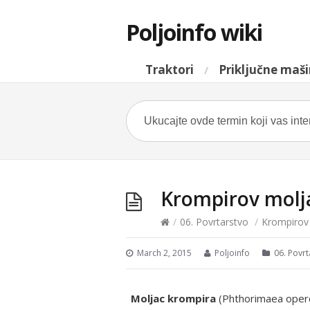
Poljoinfo wiki
Traktori
Priključne maš
Krompirov molj
/
06. Povrtarstvo
/
Krompirov
March 2, 2015
Poljoinfo
06. Povrt
Moljac krompira
(Phthorimaea opercu