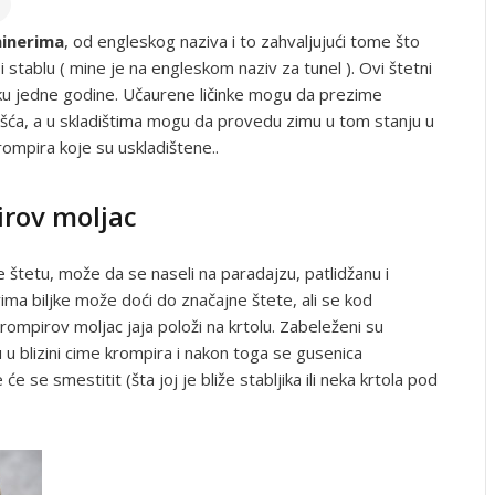
minerima
, od engleskog naziva i to zahvaljujući tome što
 i stablu ( mine je na engleskom naziv za tunel ). Ovi štetni
oku jedne godine. Učaurene ličinke mogu da prezime
lišća, a u skladištima mogu da provedu zimu u tom stanju u
rompira koje su uskladištene..
irov moljac
štetu, može da se naseli na paradajzu, patlidžanu i
ma biljke može doći do značajne štete, ali se kod
rompirov moljac jaja položi na krtolu. Zabeleženi su
u u blizini cime krompira i nakon toga se gusenica
se smestitit (šta joj je bliže stabljika ili neka krtola pod