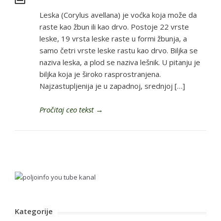
Leska (Corylus avellana) je voćka koja može da
raste kao žbun ili kao drvo. Postoje 22 vrste
leske, 19 vrsta leske raste u formi žbunja, a
samo četri vrste leske rastu kao drvo. Biljka se
naziva leska, a plod se naziva lešnik. U pitanju je
biljka koja je široko rasprostranjena.
Najzastupljenija je u zapadnoj, srednjoj […]
Pročitaj ceo tekst
→
Kategorije