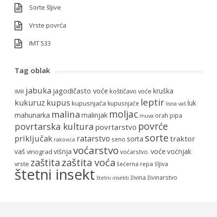
Sorte šljive
Vrste povrća
IMT 533
Tag oblak
jabuka
jagodičasto voće
kruška
koštičavo voće
IMR
leptir
kupus
kukuruz
luk
kupusnjača
kupusnjače
lisna vaš
moljac
malina
mahunarka
malinjak
orah
pipa
muva
povrće
povrtarska kultura
povrtarstvo
sorte
priključak
ratarstvo
traktor
sorta
seno
rakovica
voćarstvo
voće
vaš
višnja
voćnjak
vinograd
voćarstvo.
zaštita voća
zaštita
vrste
šećerna repa
šljiva
štetni insekt
živina
živinarstvo
štetni insekti