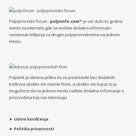
Poljoprivredni forum -
poljoinfo.com™
je već duži niz godina
mesto na internetu gde se možete dodatno informisati i
razmenuti mišljenja sa drugim poljoprivrednicima na jednom
mestu.
Poljolink je idelana prilika da se predstavite bez dodatnih
troškova ukoliko ste vlasnik firme, a ukoliko ste kupac to je
mogućnost da na jednom mestu nađete dodatne informacije o
proizvodima koji vas interesuju
►
Uslovi korišćenja
►
Politika privatnosti