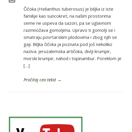
Čičoka (Helianthus tuberosus) je biljka iz iste
familije kao suncokret, na našim prostorima
seme ne uspeva da sazori, pa se uglavnom
razmnožava gomoljima. Upravo ti gomolji se i
smatraju povrtarskim plodovima i zbog njih se
gaji. Biljka čičoka ja poznata pod još nekoliko
naziva: jeruzalemska artičoka, divlji krumpir,
morski krumpir, nahod i topinambur. Poreklom je
[…]
Pročitaj ceo tekst
→