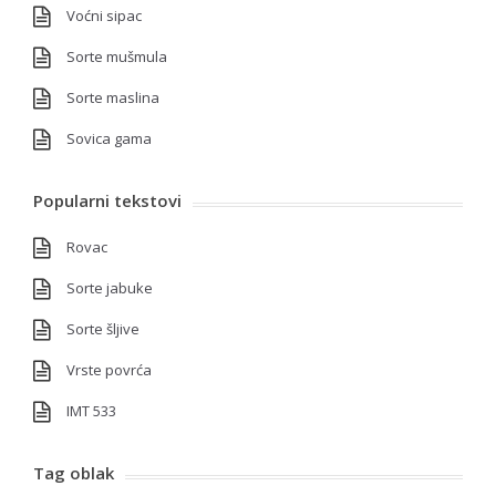
Voćni sipac
Sorte mušmula
Sorte maslina
Sovica gama
Popularni tekstovi
Rovac
Sorte jabuke
Sorte šljive
Vrste povrća
IMT 533
Tag oblak