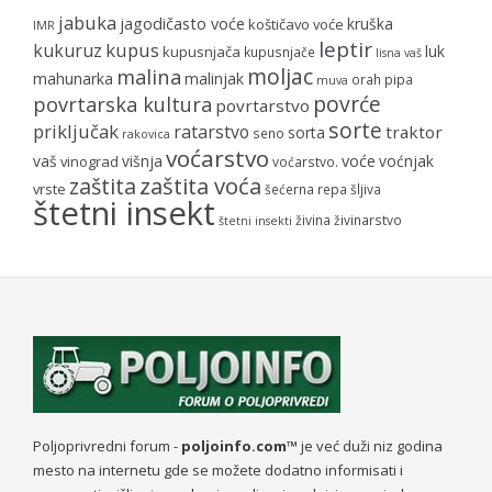
jabuka
jagodičasto voće
kruška
koštičavo voće
IMR
leptir
kupus
kukuruz
luk
kupusnjača
kupusnjače
lisna vaš
moljac
malina
mahunarka
malinjak
orah
pipa
muva
povrće
povrtarska kultura
povrtarstvo
sorte
priključak
ratarstvo
traktor
sorta
seno
rakovica
voćarstvo
voće
vaš
višnja
voćnjak
vinograd
voćarstvo.
zaštita voća
zaštita
vrste
šećerna repa
šljiva
štetni insekt
živina
živinarstvo
štetni insekti
Poljoprivredni forum -
poljoinfo.com™
je već duži niz godina
mesto na internetu gde se možete dodatno informisati i