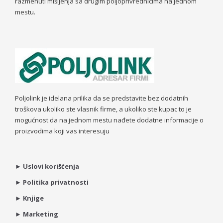
razmenuti mišljenja sa drugim poljoprivrednicima na jednom
mestu.
Poljolink je idelana prilika da se predstavite bez dodatnih
troškova ukoliko ste vlasnik firme, a ukoliko ste kupac to je
mogućnost da na jednom mestu nađete dodatne informacije o
proizvodima koji vas interesuju
►
Uslovi korišćenja
►
Politika privatnosti
►
Knjige
►
Marketing