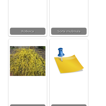
Rotkvica
Sorte mušmula