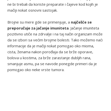
ne bi trebali da koriste preparate i čajeve kod kojih je
mačiji nokat osnovni sastojak.
Brojne su mere gde se primenjuje, a
najčešće se
preporučuje za jačanje imuniteta
. Jačanje imuniteta
pozitivno utiče na zdrvalje i na taj način organizam može
da se izbori sa većim brojme bolesti. Tako možemo naći
informacije da je mačiji nokat pomogao oko mioma,
cista, ženama nakon porođaja da se brže oporave,
bolova u kostima, za brže zarastanje dubljih rana,
smanjuje asmu, pa se navode ponegde primeri da je
pomogao oko neke vrste tumora.