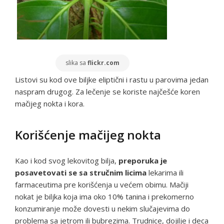
slika sa
flickr.com
Listovi su kod ove biljke eliptični i rastu u parovima jedan
naspram drugog. Za lečenje se koriste najčešće koren
mačijeg nokta i kora.
Korišćenje mačijeg nokta
Kao i kod svog lekovitog bilja,
preporuka je
posavetovati se sa stručnim licima
lekarima ili
farmaceutima pre korišćenja u većem obimu. Mačiji
nokat je biljka koja ima oko 10% tanina i prekomerno
konzumiranje može dovesti u nekim slučajevima do
problema sa jetrom ili bubrezima. Trudnice, dojilje i deca