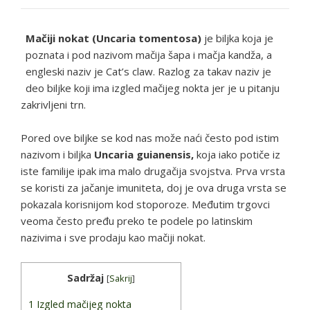
Mačiji nokat (Uncaria tomentosa)
je biljka koja je
poznata i pod nazivom mačija šapa i mačja kandža, a
engleski naziv je Cat’s claw. Razlog za takav naziv je
deo biljke koji ima izgled mačijeg nokta jer je u pitanju
zakrivljeni trn.
Pored ove biljke se kod nas može naći često pod istim
nazivom i biljka
Uncaria guianensis,
koja iako potiče iz
iste familije ipak ima malo drugačija svojstva. Prva vrsta
se koristi za jačanje imuniteta, doj je ova druga vrsta se
pokazala korisnijom kod stoporoze. Međutim trgovci
veoma često pređu preko te podele po latinskim
nazivima i sve prodaju kao mačiji nokat.
Sadržaj
[
Sakrij
]
1
Izgled mačijeg nokta