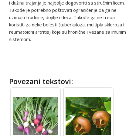
i dužinu trajanja je najbolje dogovoriti sa stručnim licem.
Takođe je potrebno poštovati ograničenje da ga ne
uzimaju trudnice, dojilje i deca. Takođe ga ne treba
koristiti za neke bolesti (tuberkuloza, multipla skleroza i
reumatoidni artritis) koje su hronične i vezane sa imunim
sistemom.
Povezani tekstovi: