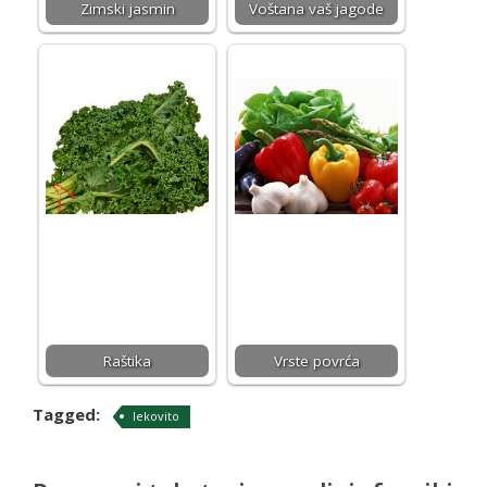
Zimski jasmin
Voštana vaš jagode
Raštika
Vrste povrća
Tagged:
lekovito