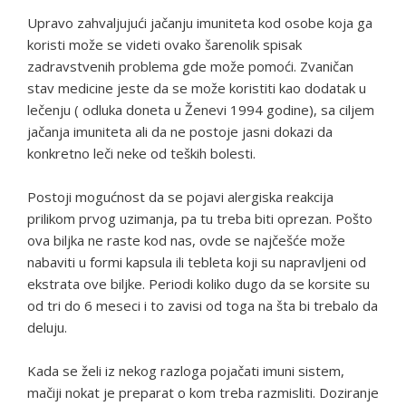
Upravo zahvaljujući jačanju imuniteta kod osobe koja ga
koristi može se videti ovako šarenolik spisak
zadravstvenih problema gde može pomoći. Zvaničan
stav medicine jeste da se može koristiti kao dodatak u
lečenju ( odluka doneta u Ženevi 1994 godine), sa ciljem
jačanja imuniteta ali da ne postoje jasni dokazi da
konkretno leči neke od teških bolesti.
Postoji mogućnost da se pojavi alergiska reakcija
prilikom prvog uzimanja, pa tu treba biti oprezan. Pošto
ova biljka ne raste kod nas, ovde se najčešće može
nabaviti u formi kapsula ili tebleta koji su napravljeni od
ekstrata ove biljke. Periodi koliko dugo da se korsite su
od tri do 6 meseci i to zavisi od toga na šta bi trebalo da
deluju.
Kada se želi iz nekog razloga pojačati imuni sistem,
mačiji nokat je preparat o kom treba razmisliti. Doziranje