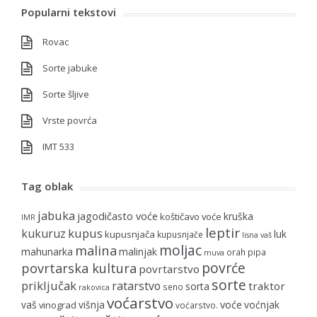
Popularni tekstovi
Rovac
Sorte jabuke
Sorte šljive
Vrste povrća
IMT 533
Tag oblak
jabuka
jagodičasto voće
kruška
koštičavo voće
IMR
leptir
kupus
kukuruz
luk
kupusnjača
kupusnjače
lisna vaš
moljac
malina
mahunarka
malinjak
orah
pipa
muva
povrće
povrtarska kultura
povrtarstvo
sorte
priključak
ratarstvo
traktor
sorta
seno
rakovica
voćarstvo
voće
vaš
višnja
voćnjak
vinograd
voćarstvo.