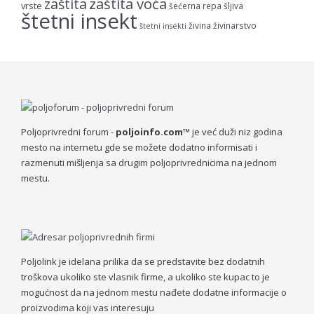
zaštita voća
zaštita
vrste
šećerna repa
šljiva
štetni insekt
živina
živinarstvo
štetni insekti
Poljoprivredni forum -
poljoinfo.com™
je već duži niz godina
mesto na internetu gde se možete dodatno informisati i
razmenuti mišljenja sa drugim poljoprivrednicima na jednom
mestu.
Poljolink je idelana prilika da se predstavite bez dodatnih
troškova ukoliko ste vlasnik firme, a ukoliko ste kupac to je
mogućnost da na jednom mestu nađete dodatne informacije o
proizvodima koji vas interesuju