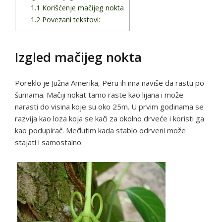
1.1
Korišćenje mačijeg nokta
1.2
Povezani tekstovi:
Izgled mačijeg nokta
Poreklo je Južna Amerika, Peru ih ima naviše da rastu po
šumama. Mačiji nokat tamo raste kao lijana i može
narasti do visina koje su oko 25m. U prvim godinama se
razvija kao loza koja se kači za okolno drveće i koristi ga
kao podupirač. Međutim kada stablo odrveni može
stajati i samostalno.