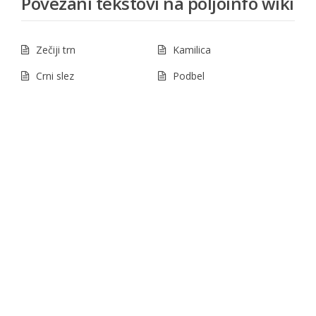
Povezani tekstovi na poljoinfo wiki
Zečiji trn
Kamilica
Crni slez
Podbel