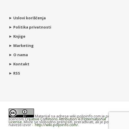
►
Uslovi korišćenja
►
Politika privatnosti
►
Knjige
►
Marketing
►
O nama
►
Kontakt
►
RSS
Materijal sa adrese wiki.poljoinfo.com je pod
licencom
Creative Commons Attribution 4.0 International
License
. Može se slobodno prenositi, prerađivati, ali je potrebno
navesti izvor -
http://wiki.poljoinfo.com/
.