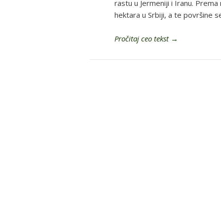
rastu u Jermeniji i Iranu. Prem
hektara u Srbiji, a te površine 
Pročitaj ceo tekst
→