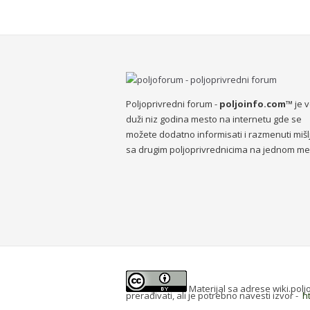
Poljoprivredni forum -
poljoinfo.com™
je 
duži niz godina mesto na internetu gde se
možete dodatno informisati i razmenuti mišl
sa drugim poljoprivrednicima na jednom me
Materijal sa adrese wiki.pol
prerađivati, ali je potrebno navesti izvor -
h