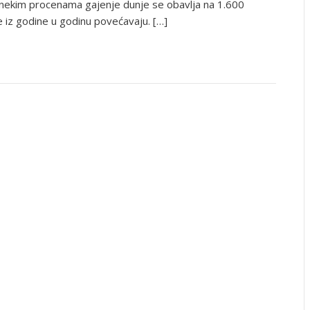
a nekim procenama gajenje dunje se obavlja na 1.600
se iz godine u godinu povećavaju. […]