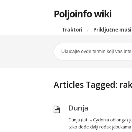
Poljoinfo wiki
Traktori
Priključne maš
Articles Tagged: rak
Dunja
Dunja (lat. – Cydonia oblonga) 
tako dođe dalji rođak jabukama 