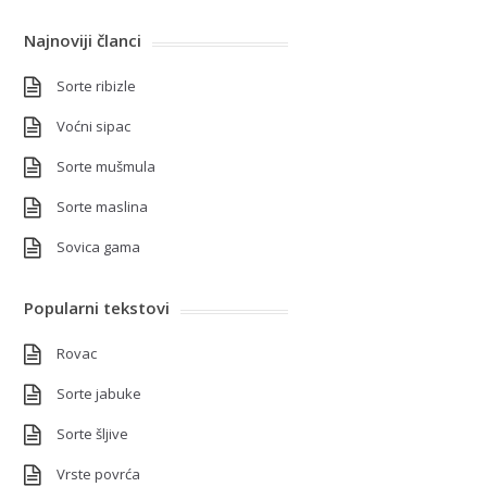
Najnoviji članci
Sorte ribizle
Voćni sipac
Sorte mušmula
Sorte maslina
Sovica gama
Popularni tekstovi
Rovac
Sorte jabuke
Sorte šljive
Vrste povrća