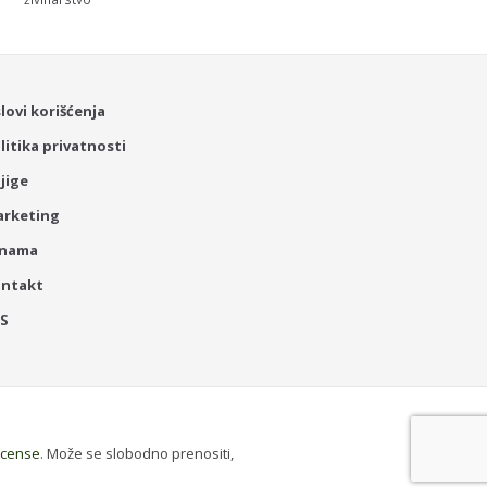
lovi korišćenja
litika privatnosti
jige
rketing
 nama
ontakt
SS
License
. Može se slobodno prenositi,