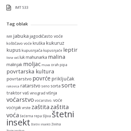
IMT 533
Tag oblak
jabuka
jagodičasto voće
IMR
kukuruz
kruška
koštičavo voće
leptir
kupus
kupusnjača
kupusnjače
malina
luk
mahunarka
lisna vaš
moljac
malinjak
orah
pipa
muva
povrtarska kultura
povrće
priključak
povrtarstvo
sorte
ratarstvo
sorta
seno
rakovica
traktor
vaš
višnja
vinograd
voćarstvo
voće
voćarstvo.
zaštita
zaštita
voćnjak
vrste
štetni
voća
šećerna repa
šljiva
insekt
živina
štetni insekti
živinarstvo