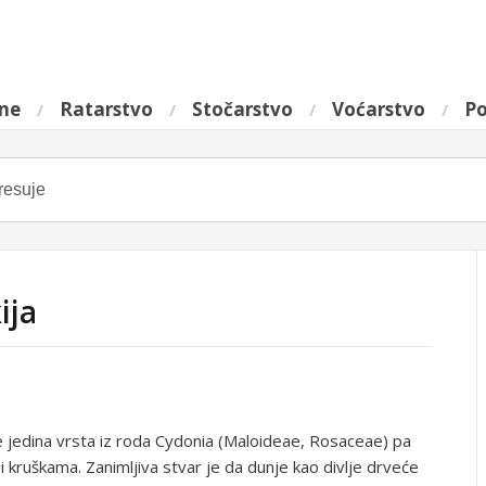
ine
Ratarstvo
Stočarstvo
Voćarstvo
Po
ija
je jedina vrsta iz roda Cydonia (Maloideae, Rosaceae) pa
i kruškama. Zanimljiva stvar je da dunje kao divlje drveće