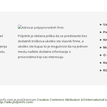
►
Us
►
Po
već
Poljolink je idelana prilika da se predstavite bez
►
Kn
dodatnih troškova ukoliko ste vlasnik firme, a
jenja
ukoliko ste kupac to je mogućnost da na jednom
►
Ma
stu.
mestu nađete dodatne informacije o
►
O
proizvodima koji vas interesuju
►
K
►
R
joinfo.com je pod licencom
Creative Commons Attribution 4.0 International 
ttp://wiki.poljoinfo.com/
.