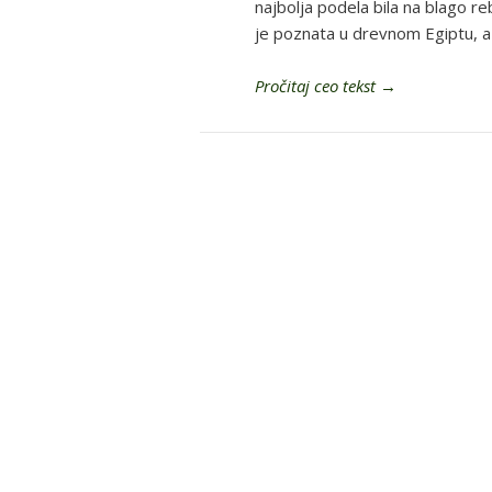
najbolja podela bila na blago re
je poznata u drevnom Egiptu, a
Pročitaj ceo tekst
→