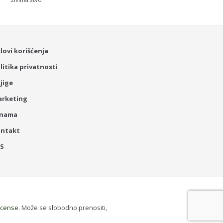
lovi korišćenja
litika privatnosti
jige
rketing
 nama
ontakt
SS
License
. Može se slobodno prenositi,