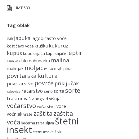
IMT 533
Tag oblak
jabuka
jagodičasto voće
IMR
kukuruz
kruška
koštičavo voće
leptir
kupus
kupusnjača
kupusnjače
malina
luk
mahunarka
lisna vaš
moljac
malinjak
orah
pipa
muva
povrtarska kultura
povrće
priključak
povrtarstvo
sorte
ratarstvo
sorta
seno
rakovica
traktor
vaš
višnja
vinograd
voćarstvo
voće
voćarstvo.
zaštita
zaštita
voćnjak
vrste
štetni
voća
šećerna repa
šljiva
insekt
živina
štetni insekti
živinarstvo