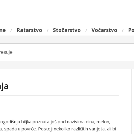
ine
Ratarstvo
Stočarstvo
Voćarstvo
Po
nja
nogodišnja biljka poznata još pod nazivima dina, melon,
, spada u povrće. Postoji nekoliko različitih varijeta, ali bi