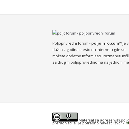
Poljoprivredni forum -
poljoinfo.com™
je 
duži niz godina mesto na internetu gde se
možete dodatno informisati i razmenuti mišl
sa drugim poljoprivrednicima na jednom me
Materijal sa adrese wiki.pol
prerađivati, ali je potrebno navesti izvor -
h