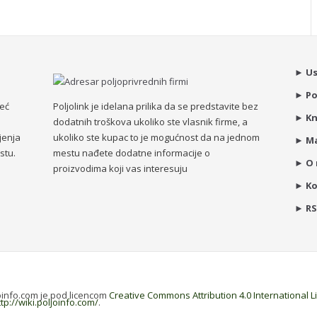
►
Us
►
Po
već
Poljolink je idelana prilika da se predstavite bez
►
Kn
dodatnih troškova ukoliko ste vlasnik firme, a
jenja
ukoliko ste kupac to je mogućnost da na jednom
►
Ma
stu.
mestu nađete dodatne informacije o
►
O
proizvodima koji vas interesuju
►
K
►
R
joinfo.com je pod licencom
Creative Commons Attribution 4.0 International 
ttp://wiki.poljoinfo.com/
.