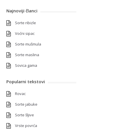
Najnoviji članci
Sorte ribizle
Voćni sipac
Sorte mušmula
Sorte maslina
Sovica gama
Popularni tekstovi
Rovac
Sorte jabuke
Sorte šljive
Vrste povrća