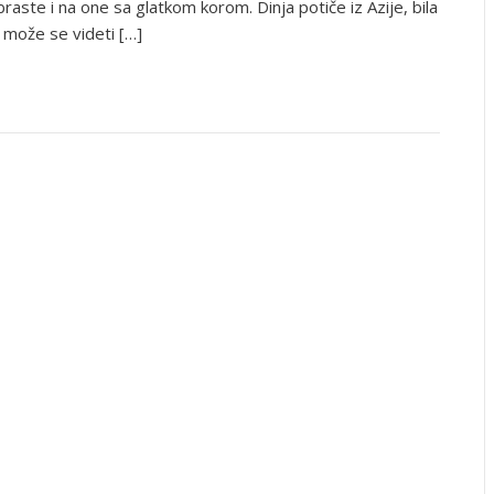
braste i na one sa glatkom korom. Dinja potiče iz Azije, bila
 može se videti […]