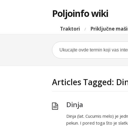
Poljoinfo wiki
Traktori
Priključne maš
Articles Tagged: Di
Dinja
Dinja (lat. Cucumis melo) je jed
pekun. I pored toga što je slatka