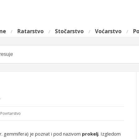
ine
Ratarstvo
Stočarstvo
Voćarstvo
Po
r
 Povrtarstvo
ar. gemmifera
) je poznat i pod nazivom
prokelj
. Izgledom