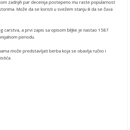
okom zadnjih par decenija postepeno mu raste popularnost
torima. Može da se koristi u svežem stanju ili da se čuva
kog carstva, a prvi zapis sa opisom biljke je nastao 1587
onijalnom periodu.
nama može predstavljati berba koja se obavlja ručno i
istića.