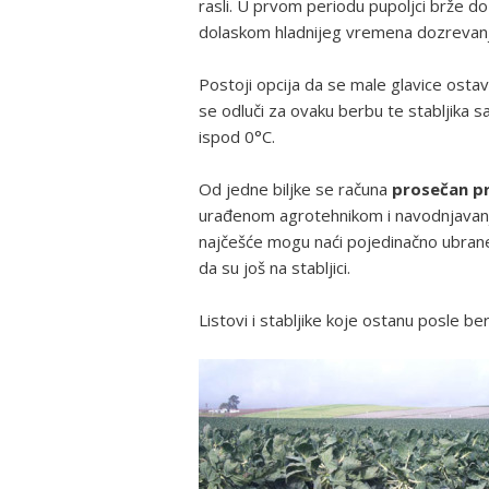
rasli. U prvom periodu pupoljci brže d
dolaskom hladnijeg vremena dozrevanj
Postoji opcija da se male glavice ostave
se odluči za ovaku berbu te stabljika s
ispod 0°C.
Od jedne biljke se računa
prosečan p
urađenom agrotehnikom i navodnjavanj
najčešće mogu naći pojedinačno ubrane
da su još na stabljici.
Listovi i stabljike koje ostanu posle b