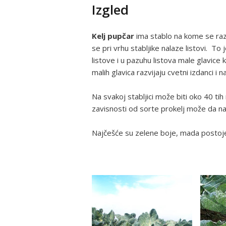
Izgled
Kelj pupčar
ima stablo na kome se razvi
se pri vrhu stabljike nalaze listovi. To
listove i u pazuhu listova male glavice 
malih glavica razvijaju cvetni izdanci i
Na svakoj stabljici može biti oko 40 ti
zavisnosti od sorte prokelj može da n
Najčešće su zelene boje, mada postoje