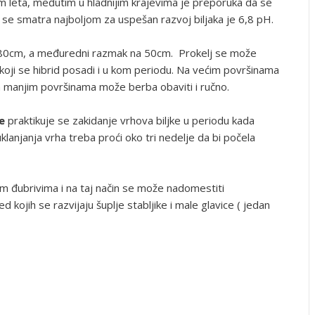
m leta, međutim u hladnijim krajevima je preporuka da se
a se smatra najboljom za uspešan razvoj biljaka je 6,8 pH.
80cm, a međuredni razmak na 50cm. Prokelj se može
ti koji se hibrid posadi i u kom periodu. Na većim površinama
a manjim površinama može berba obaviti i ručno.
e
praktikuje se zakidanje vrhova biljke u periodu kada
klanjanja vrha treba proći oko tri nedelje da bi počela
im đubrivima i na taj način se može nadomestiti
d kojih se razvijaju šuplje stabljike i male glavice ( jedan