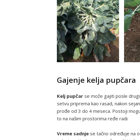
Gajenje kelja pupčara
Kelj pupčar
se može gajiti posle drugih
setvu priprema kao rasad, nakon seja
prođe od 3 do 4 meseca. Postoji moguć
to na našim prostorima ređe radi.
Vreme sadnje
se tačno određuje na os