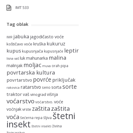
IMT 533
Tag oblak
jabuka
jagodičasto voće
IMR
kukuruz
kruška
koštičavo voće
leptir
kupus
kupusnjača
kupusnjače
malina
luk
mahunarka
lisna vaš
moljac
malinjak
orah
pipa
muva
povrtarska kultura
povrće
priključak
povrtarstvo
sorte
ratarstvo
sorta
seno
rakovica
traktor
vaš
višnja
vinograd
voćarstvo
voće
voćarstvo.
zaštita
zaštita
voćnjak
vrste
štetni
voća
šećerna repa
šljiva
insekt
živina
štetni insekti
živinarstvo