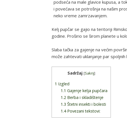
podseća na male glavice kupusa, a t
i povećava se potrošnja na našim pros
neko vreme zamrzavanjem.
Kelj pupčar se gajio na teritoriji Rims
godine. Proširio se širom planete u kol
Slaba tačka za gajenje na većim površi
može zahtevati uklanjanje par spoljnih l
Sadržaj
[
Sakrij
]
1
Izgled
1.1
Gajenje kelja pupčara
1.2
Berba i skladištenje
1.3
Štetni insekti i bolesti
1.4
Povezani tekstovi: