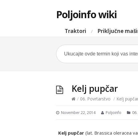
Poljoinfo wiki
Traktori
Priključne maš
Kelj pupčar
/
06. Povrtarstvo
/
Kelj pupča
November 22, 2014
Poljoinfo
06.
Kelj pupčar
(lat.
Brassica oleracea v