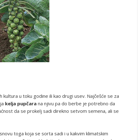
 kultura u toku godine ili kao drugi usev. Najčešće se za
nja
kelja pupčara
na njivu pa do berbe je potrebno da
nost da se prokelj sadi direkno setvom semena, ali se
novu toga koja se sorta sadi i u kakvim klimatskim