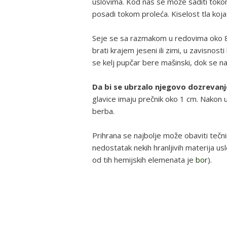
uslovima. Kod nas se može saditi toko
posadi tokom proleća. Kiselost tla koj
Seje se sa razmakom u redovima oko 
brati krajem jeseni ili zimi, u zavisnos
se kelj pupčar bere mašinski, dok se n
Da bi se ubrzalo njegovo dozrevanj
glavice imaju prečnik oko 1 cm. Nakon u
berba.
Prihrana se najbolje može obaviti tečn
nedostatak nekih hranljivih materija usle
od tih hemijskih elemenata je
bor
).