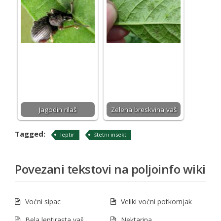
Jagodin rilaš
Zelena breskvina vaš
Tagged:
leptir
štetni insekt
Povezani tekstovi na poljoinfo wiki
Voćni sipac
Veliki voćni potkornjak
Bela leptirasta vaš
Nektarina