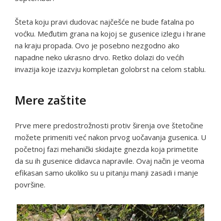
Šteta koju pravi dudovac najčešće ne bude fatalna po
voćku. Međutim grana na kojoj se gusenice izlegu i hrane
na kraju propada. Ovo je posebno nezgodno ako
napadne neko ukrasno drvo. Retko dolazi do većih
invazija koje izazvju kompletan golobrst na celom stablu.
Mere zaštite
Prve mere predostrožnosti protiv širenja ove štetočine
možete primeniti već nakon prvog uočavanja gusenica. U
početnoj fazi mehanički skidajte gnezda koja primetite
da su ih gusenice didavca napravile. Ovaj način je veoma
efikasan samo ukoliko su u pitanju manji zasadi i manje
površine.