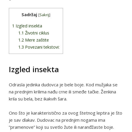
Sadržaj
[
Sakrij
]
1
Izgled insekta
1.1
Životni ciklus
1.2
Mere zaštite
1.3
Povezani tekstovi:
Izgled insekta
Odrasla jedinka dudovca je bele boje. Kod mužjaka se
na prednjim krilima nađu crne ili smeđe tačke. Ženkina
krila su bela, bez ikakvih šara.
Ono što je karakteristično za ovog štetnog leptira je što
je sav dlakav. Dudovac na prednjim nogama ima
”pramenove” koji su svetlo žute ili naranđžaste boje.