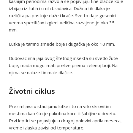
kasnijim periodima razvoja se pojavljuju fine dlačice koje
izbijaju iz žutih i crnih bradavica. Dužina tih dlaka je
različita pa postoje duže i kraće. Sve to daje gusenici
veoma specifičan izgled. Veličina razvijene je oko 35
mm.
Lutka je tamno smeđe boje i dugačka je oko 10 mm.
Dudovac ima jaja ovog štetnog insekta su svetlo žute
boje, mada mogu imati prelive prema zelenoj boji. Na
njima se nalaze fin male dlačice.
Životni ciklus
Prezimljava u stadijumu lutke i to na vrlo skrovitim
mestima kao što je pukotina kore ili šubljine u drvetu.
Prvi leptiri se pojavljuju u drugoj polovini aprila meseca,
vreme izlaska zavisi od temperature.