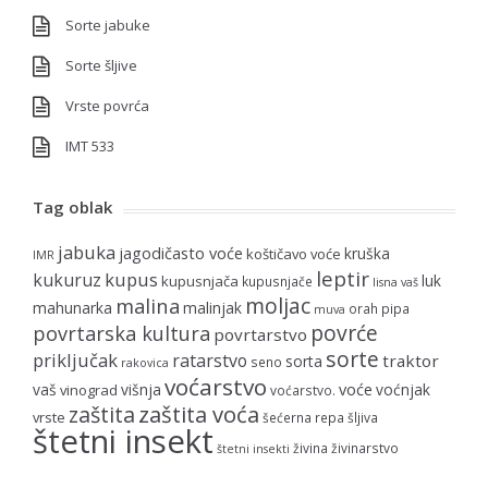
Sorte jabuke
Sorte šljive
Vrste povrća
IMT 533
Tag oblak
jabuka
jagodičasto voće
kruška
koštičavo voće
IMR
leptir
kupus
kukuruz
luk
kupusnjača
kupusnjače
lisna vaš
moljac
malina
mahunarka
malinjak
orah
pipa
muva
povrće
povrtarska kultura
povrtarstvo
sorte
priključak
ratarstvo
traktor
sorta
seno
rakovica
voćarstvo
voće
vaš
višnja
voćnjak
vinograd
voćarstvo.
zaštita voća
zaštita
vrste
šećerna repa
šljiva
štetni insekt
živina
živinarstvo
štetni insekti