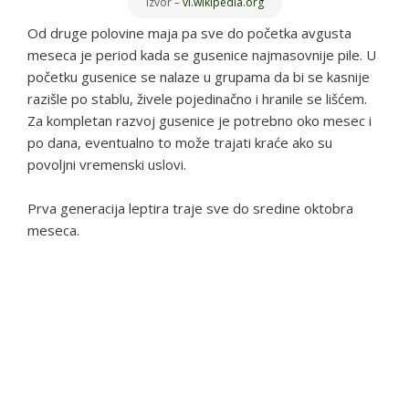
izvor –
vi.wikipedia.org
Od druge polovine maja pa sve do početka avgusta
meseca je period kada se gusenice najmasovnije pile. U
početku gusenice se nalaze u grupama da bi se kasnije
razišle po stablu, živele pojedinačno i hranile se lišćem.
Za kompletan razvoj gusenice je potrebno oko mesec i
po dana, eventualno to može trajati kraće ako su
povoljni vremenski uslovi.
Prva generacija leptira traje sve do sredine oktobra
meseca.