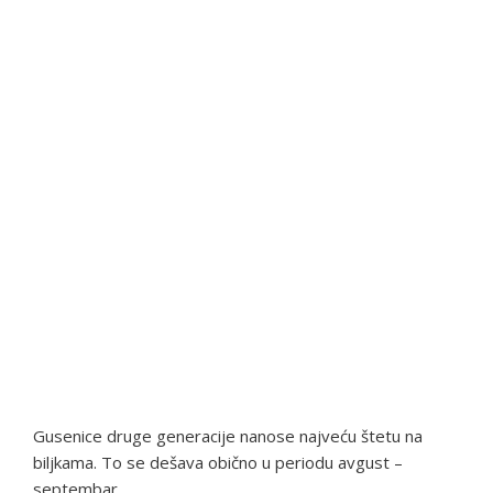
Gusenice druge generacije nanose najveću štetu na
biljkama. To se dešava obično u periodu avgust –
septembar.