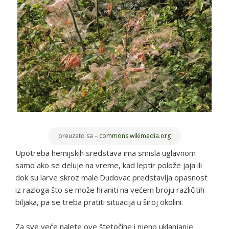
preuzeto sa –
commons.wikimedia.org
Upotreba hemijskih sredstava ima smisla uglavnom
samo ako se deluje na vreme, kad leptir polože jaja ili
dok su larve skroz male.Dudovac predstavlja opasnost
iz razloga što se može hraniti na većem broju različitih
biljaka, pa se treba pratiti situacija u široj okolini.
Za sve veće nalete ove štetočine i njeno uklanjanje