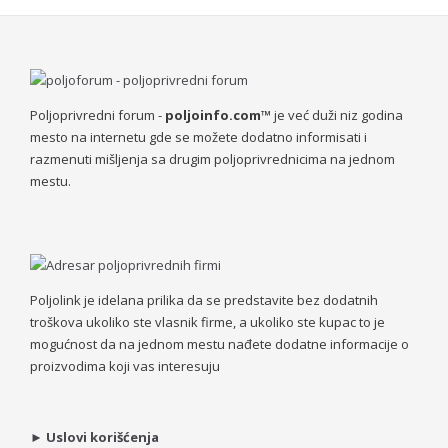
Poljoprivredni forum -
poljoinfo.com™
je već duži niz godina
mesto na internetu gde se možete dodatno informisati i
razmenuti mišljenja sa drugim poljoprivrednicima na jednom
mestu.
Poljolink je idelana prilika da se predstavite bez dodatnih
troškova ukoliko ste vlasnik firme, a ukoliko ste kupac to je
mogućnost da na jednom mestu nađete dodatne informacije o
proizvodima koji vas interesuju
►
Uslovi korišćenja