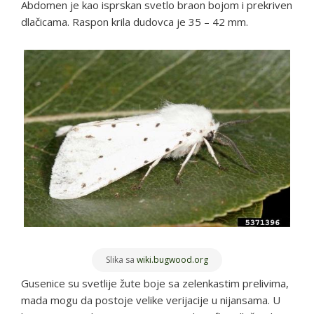
Abdomen je kao isprskan svetlo braon bojom i prekriven
dlačicama. Raspon krila dudovca je 35 – 42 mm.
Slika sa
wiki.bugwood.org
Gusenice su svetlije žute boje sa zelenkastim prelivima,
mada mogu da postoje velike verijacije u nijansama. U