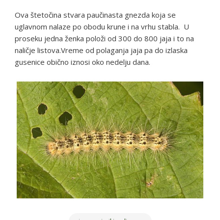
Ova štetočina stvara paučinasta gnezda koja se
uglavnom nalaze po obodu krune i na vrhu stabla. U
proseku jedna ženka položi od 300 do 800 jaja i to na
naličje listova.Vreme od polaganja jaja pa do izlaska
gusenice obično iznosi oko nedelju dana.