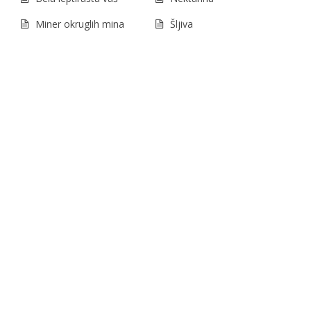
Miner okruglih mina
Šljiva