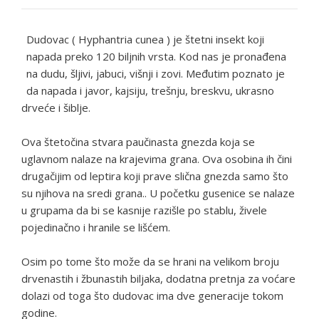
Dudovac ( Hyphantria cunea ) je štetni insekt koji
napada preko 120 biljnih vrsta. Kod nas je pronađena
na dudu, šljivi, jabuci, višnji i zovi. Međutim poznato je
da napada i javor, kajsiju, trešnju, breskvu, ukrasno
drveće i šiblje.
Ova štetočina stvara paučinasta gnezda koja se
uglavnom nalaze na krajevima grana. Ova osobina ih čini
drugačijim od leptira koji prave slična gnezda samo što
su njihova na sredi grana.. U početku gusenice se nalaze
u grupama da bi se kasnije razišle po stablu, živele
pojedinačno i hranile se lišćem.
Osim po tome što može da se hrani na velikom broju
drvenastih i žbunastih biljaka, dodatna pretnja za voćare
dolazi od toga što dudovac ima dve generacije tokom
godine.