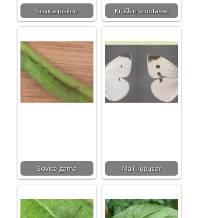
Sovica ipsilon
Kruškin smotavac
Sovica gama
Mali kupusar