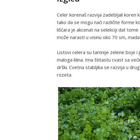
Celer korenaš razvija zadebljali koren ko
tako da se mogu naći različite forme k
lišćara je akcenat na selekciji dat tom
može narasti u visinu oko 70 sm, mada 
Listovi celera su tamnije zelene boje i p
maloga klina. Ima štitastu cvast sa već
drški. Cvetna stabljika se razvija u drugo
rozeta.