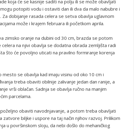
de koja će se kasnije saditi na polju ili se može obavljati
ogu potopiti vodu i ostaviti dan ili dva da malo nabubre i
ve. Za dobijanje rasada celera se setva obavlja uglavnom
ijama može i krajem februara ili početkom aprila.
a zimsko oranje na dubini od 30 cm, brazda se potom
 celera na njivi obavlja se dodatna obrada zemljišta radi
ta što će povoljno uticati na pravilno formiranje korenja
o mesto se obavlja kad imaju visinu od oko 10 cm i
ivanja treba obaviti obilnije zalivanje jedan dan ranije, a
anje vrši oblačan. Sadnja se obavlja ručno na manjim
većim parcelama.
oželjno obaviti navodnjavanje, a potom treba obavljati
zatvore biljke i uspore na taj način njihov razvoj. Prilikom
anja u površinskom sloju, da nebi došlo do mehaničkog