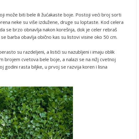
ji može biti bele ili žućakaste boje. Postoji veći broj sorti
orena neke su više izdužene, druge su loptaste. Kod celera
e da se brzo obnavlja nakon korešnja, dok je celer rebraš
se barba obavlja obično kas su listovi visine oko 50 cm.
erasto su razdeljeni, a listići su nazubljeni i imaju oblik
im brojem cvetova bele boje, a nalazi se na nižj cvetnoj
j godini rasta biljke, u prvoj se razvija koren i lisna