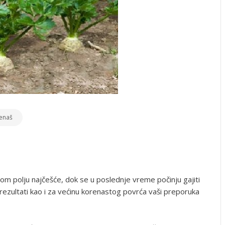
renaš
om polju najčešće, dok se u poslednje vreme počinju gajiti
i rezultati kao i za većinu korenastog povrća vaši preporuka