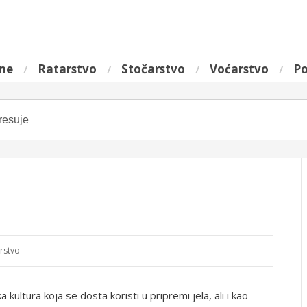
ine
Ratarstvo
Stočarstvo
Voćarstvo
Po
arstvo
kultura koja se dosta koristi u pripremi jela, ali i kao