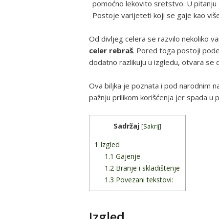
pomoćno lekovito sretstvo. U pitanju 
Postoje varijeteti koji se gaje kao više
Od divljeg celera se razvilo nekoliko v
celer rebraš
. Pored toga postoji podel
dodatno razlikuju u izgledu, otvara se
Ova biljka je poznata i pod narodnim naz
pažnju prilikom korišćenja jer spada u p
Sadržaj
[
Sakrij
]
1
Izgled
1.1
Gajenje
1.2
Branje i skladištenje
1.3
Povezani tekstovi:
Izgled