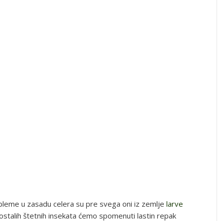
bleme u zasadu celera su pre svega oni iz zemlje
larve
ostalih štetnih insekata ćemo spomenuti lastin repak