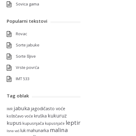
Sovica gama
Popularni tekstovi
Rovac
Sorte jabuke
Sorte šljive
Vrste povrća
IMT 533
Tag oblak
jabuka
jagodičasto voće
IMR
kukuruz
kruška
koštičavo voće
leptir
kupus
kupusnjača
kupusnjače
malina
luk
mahunarka
lisna vaš