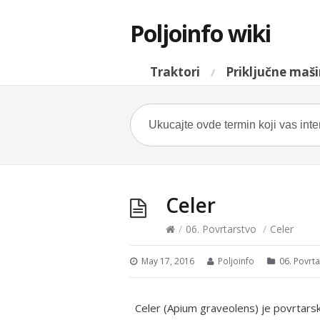
Poljoinfo wiki
Traktori
Priključne maš
Celer
/
06. Povrtarstvo
/
Celer
May 17, 2016
Poljoinfo
06. Povrt
Celer (Apium graveolens) je povrtarska 