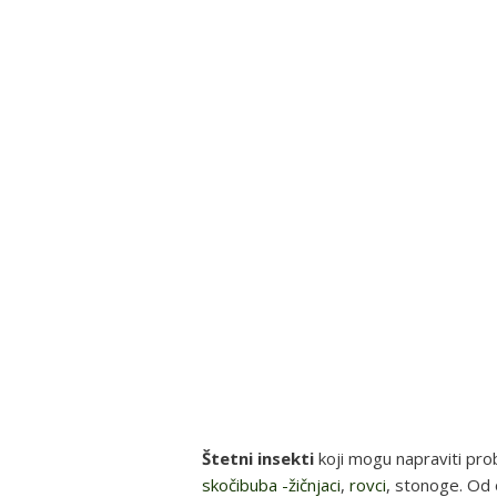
Štetni insekti
koji mogu napraviti pro
skočibuba -žičnjaci
,
rovci
, stonoge. Od 