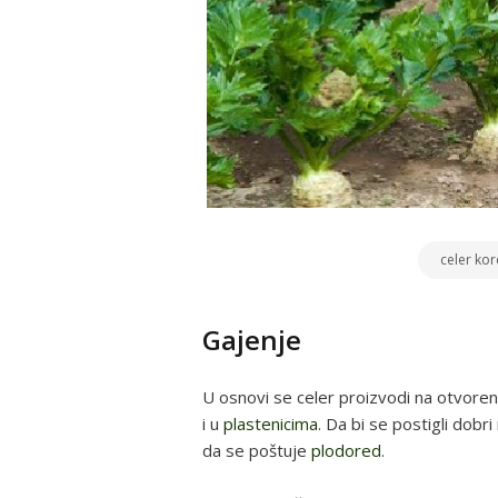
celer ko
Gajenje
U osnovi se celer proizvodi na otvoren
i u
plastenicima
. Da bi se postigli dobr
da se poštuje
plodored
.