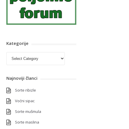
Kategorije
Kategorije
Najnoviji članci
Sorte ribizle
Voćni sipac
Sorte mušmula
Sorte maslina