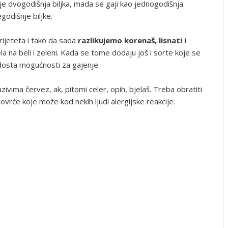
je dvogodišnja biljka, mada se gaji kao jednogodišnja.
godišnje biljke.
arijeteta i tako da sada
razlikujemo korenaš, lisnati i
a na beli i zeleni. Kada se tome dodaju još i sorte koje se
 dosta mogućnosti za gajenje.
ivima červez, ak, pitomi celer, opih, bjelaš. Treba obratiti
ovrće koje može kod nekih ljudi alergijske reakcije.