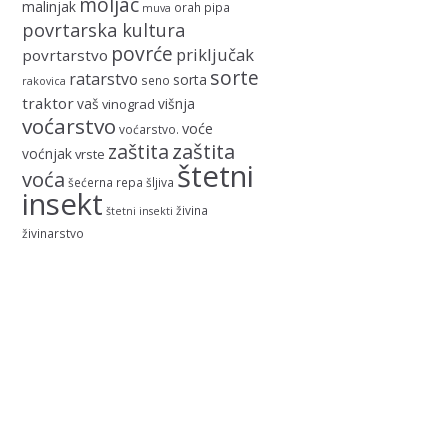
moljac
malinjak
orah
pipa
muva
povrtarska kultura
povrće
priključak
povrtarstvo
sorte
ratarstvo
sorta
seno
rakovica
traktor
vaš
višnja
vinograd
voćarstvo
voće
voćarstvo.
zaštita
zaštita
voćnjak
vrste
štetni
voća
šećerna repa
šljiva
insekt
živina
štetni insekti
živinarstvo