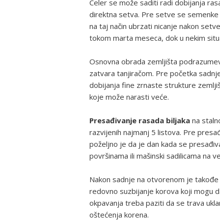
Celer se može saditi radi dobijanja rasa
direktna setva. Pre setve se semenke m
na taj način ubrzati nicanje nakon set
tokom marta meseca, dok u nekim situac
Osnovna obrada zemljišta podrazumev
zatvara tanjiračom. Pre početka sadnje
dobijanja fine zrnaste strukture zemljiš
koje može narasti veće.
Presađivanje rasada biljaka
na staln
razvijenih najmanj 5 listova. Pre presađ
poželjno je da je dan kada se presađiv
površinama ili mašinski sadilicama na 
Nakon sadnje na otvorenom je takođe p
redovno suzbijanje korova koji mogu da 
okpavanja treba paziti da se trava ukl
oštećenja korena.