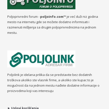
Poljoprivredni forum -
poljoinfo.com™
je već duži niz godina
mesto na internetu gde se možete dodatno informisati i
razmenuti mišljenja sa drugim poljoprivrednicima na jednom
mestu.
Poljolink je idelana prilika da se predstavite bez dodatnih
troškova ukoliko ste vlasnik firme, a ukoliko ste kupac to je
mogućnost da na jednom mestu nađete dodatne informacije o
proizvodima koji vas interesuju
►
Uslovi korišćenja