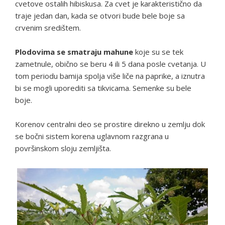
cvetove ostalih hibiskusa. Za cvet je karakteristično da
traje jedan dan, kada se otvori bude bele boje sa
crvenim središtem.
Plodovima se smatraju mahune
koje su se tek
zametnule, obično se beru 4 ili 5 dana posle cvetanja. U
tom periodu bamija spolja više liče na paprike, a iznutra
bi se mogli uporediti sa tikvicama. Semenke su bele
boje.
Korenov centralni deo se prostire direkno u zemlju dok
se bočni sistem korena uglavnom razgrana u
površinskom sloju zemljišta.