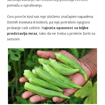
pomažu u oprašivanju.
Ovo povrće kod nas nije izloženo značajnim napadima
štetnih insekata ili bolesti, pa nije potrebno njegovo
prskanje radi zaštite. N
ajveća opasnost za biljke
predstavlja mraz
, tako da ne treba u proleće žuriti sa
setvom.