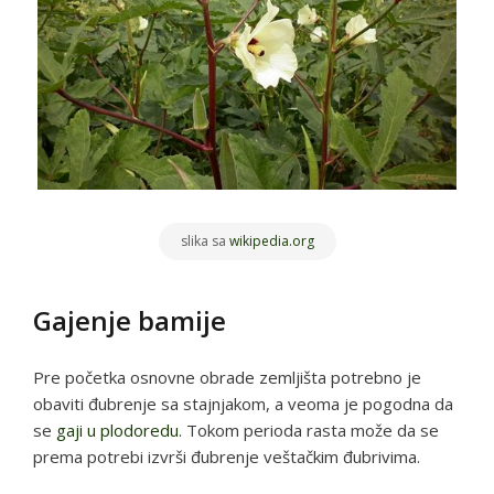
slika sa
wikipedia.org
Gajenje bamije
Pre početka osnovne obrade zemljišta potrebno je
obaviti đubrenje sa stajnjakom, a veoma je pogodna da
se
gaji u plodoredu
. Tokom perioda rasta može da se
prema potrebi izvrši đubrenje veštačkim đubrivima.