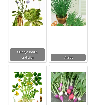
Cikorija (radič,
endivija)
Vlašac