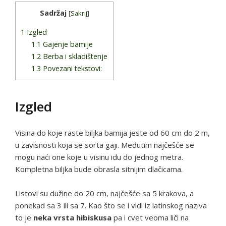
Sadržaj
[
Sakrij
]
1
Izgled
1.1
Gajenje bamije
1.2
Berba i skladištenje
1.3
Povezani tekstovi:
Izgled
Visina do koje raste biljka bamija jeste od 60 cm do 2 m,
u zavisnosti koja se sorta gaji. Međutim najčešće se
mogu naći one koje u visinu idu do jednog metra.
Kompletna biljka bude obrasla sitnijim dlačicama.
Listovi su dužine do 20 cm, najčešće sa 5 krakova, a
ponekad sa 3 ili sa 7. Kao što se i vidi iz latinskog naziva
to je
neka vrsta hibiskusa
pa i cvet veoma liči na