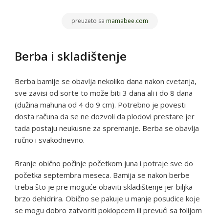
preuzeto sa
mamabee.com
Berba i skladištenje
Berba bamije se obavlja nekoliko dana nakon cvetanja,
sve zavisi od sorte to može biti 3 dana ali i do 8 dana
(dužina mahuna od 4 do 9 cm). Potrebno je povesti
dosta računa da se ne dozvoli da plodovi prestare jer
tada postaju neukusne za spremanje. Berba se obavlja
ručno i svakodnevno.
Branje obično počinje početkom juna i potraje sve do
početka septembra meseca. Bamija se nakon berbe
treba što je pre moguće obaviti skladištenje jer biljka
brzo dehidrira. Obično se pakuje u manje posudice koje
se mogu dobro zatvoriti poklopcem ili prevući sa folijom