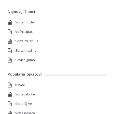
Najnoviji članci
Sorte ribizle
Voćni sipac
Sorte mušmula
Sorte maslina
Sovica gama
Popularni tekstovi
Rovac
Sorte jabuke
Sorte šljive
Vrste povrća