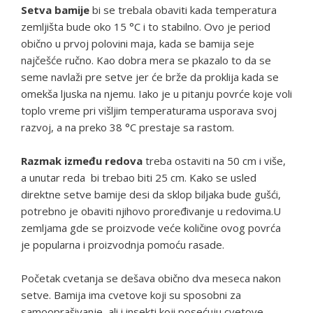
Setva bamije
bi se trebala obaviti kada temperatura
zemljišta bude oko 15 °C i to stabilno. Ovo je period
obično u prvoj polovini maja, kada se bamija seje
najčešće ručno. Kao dobra mera se pkazalo to da se
seme navlaži pre setve jer će brže da proklija kada se
omekša ljuska na njemu. Iako je u pitanju povrće koje voli
toplo vreme pri višljim temperaturama usporava svoj
razvoj, a na preko 38 °C prestaje sa rastom.
Razmak između redova
treba ostaviti na 50 cm i više,
a unutar reda bi trebao biti 25 cm. Kako se usled
direktne setve bamije desi da sklop biljaka bude gušći,
potrebno je obaviti njihovo proređivanje u redovima.U
zemljama gde se proizvode veće količine ovog povrća
je popularna i proizvodnja pomoću rasade.
Početak cvetanja se dešava obično dva meseca nakon
setve. Bamija ima cvetove koji su sposobni za
samooprašivanje, ali i insekti koji posećuju cvetove