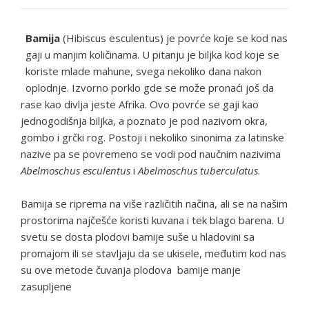
Bamija
(Hibiscus esculentus) je povrće koje se kod nas
gaji u manjim količinama. U pitanju je biljka kod koje se
koriste mlade mahune, svega nekoliko dana nakon
oplodnje. Izvorno porklo gde se može pronaći još da
rase kao divlja jeste Afrika. Ovo povrće se gaji kao
jednogodišnja biljka, a poznato je pod nazivom okra,
gombo i grčki rog. Postoji i nekoliko sinonima za latinske
nazive pa se povremeno se vodi pod naučnim nazivima
Abelmoschus esculentus
i
Abelmoschus tuberculatus
.
Bamija se riprema na više različitih načina, ali se na našim
prostorima najčešće koristi kuvana i tek blago barena. U
svetu se dosta plodovi bamije suše u hladovini sa
promajom ili se stavljaju da se ukisele, međutim kod nas
su ove metode čuvanja plodova bamije manje
zasupljene