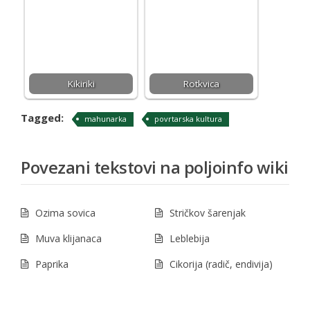
Kikiriki
Rotkvica
Tagged:
mahunarka
povrtarska kultura
Povezani tekstovi na poljoinfo wiki
Ozima sovica
Stričkov šarenjak
Muva klijanaca
Leblebija
Paprika
Cikorija (radič, endivija)