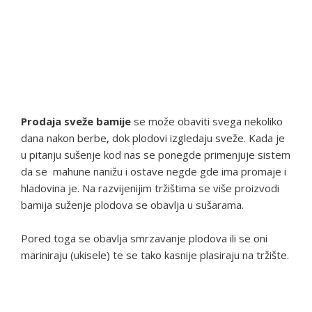
Prodaja sveže bamije
se može obaviti svega nekoliko
dana nakon berbe, dok plodovi izgledaju sveže. Kada je
u pitanju sušenje kod nas se ponegde primenjuje sistem
da se mahune nanižu i ostave negde gde ima promaje i
hladovina je. Na razvijenijim tržištima se više proizvodi
bamija suženje plodova se obavlja u sušarama.
Pored toga se obavlja smrzavanje plodova ili se oni
mariniraju (ukisele) te se tako kasnije plasiraju na tržište.