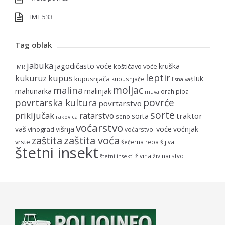
IMT 533
Tag oblak
jabuka
jagodičasto voće
kruška
koštičavo voće
IMR
leptir
kupus
kukuruz
luk
kupusnjača
kupusnjače
lisna vaš
moljac
malina
mahunarka
malinjak
orah
pipa
muva
povrće
povrtarska kultura
povrtarstvo
sorte
priključak
ratarstvo
traktor
sorta
seno
rakovica
voćarstvo
voće
vaš
višnja
voćnjak
vinograd
voćarstvo.
zaštita voća
zaštita
vrste
šećerna repa
šljiva
štetni insekt
živina
živinarstvo
štetni insekti