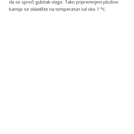
da se spreči gubitak vlage. Tako pripremnjeni plodovi
bamije se skladište na temperaturi od oko 7 °C.