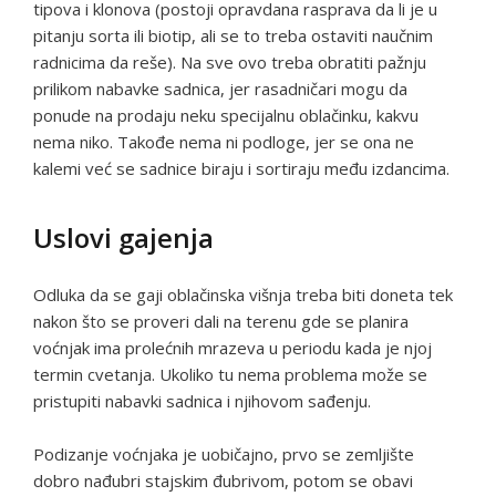
tipova i klonova (postoji opravdana rasprava da li je u
pitanju sorta ili biotip, ali se to treba ostaviti naučnim
radnicima da reše). Na sve ovo treba obratiti pažnju
prilikom nabavke sadnica, jer rasadničari mogu da
ponude na prodaju neku specijalnu oblačinku, kakvu
nema niko. Takođe nema ni podloge, jer se ona ne
kalemi već se sadnice biraju i sortiraju među izdancima.
Uslovi gajenja
Odluka da se gaji oblačinska višnja treba biti doneta tek
nakon što se proveri dali na terenu gde se planira
voćnjak ima prolećnih mrazeva u periodu kada je njoj
termin cvetanja. Ukoliko tu nema problema može se
pristupiti nabavki sadnica i njihovom sađenju.
Podizanje voćnjaka je uobičajno, prvo se zemljište
dobro nađubri stajskim đubrivom, potom se obavi