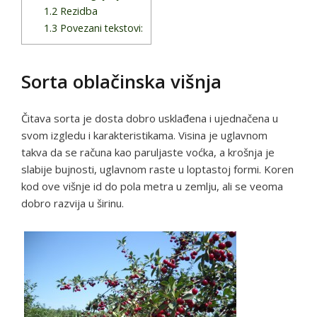
1.2
Rezidba
1.3
Povezani tekstovi:
Sorta oblačinska višnja
Čitava sorta je dosta dobro usklađena i ujednačena u
svom izgledu i karakteristikama. Visina je uglavnom
takva da se računa kao paruljaste voćka, a krošnja je
slabije bujnosti, uglavnom raste u loptastoj formi. Koren
kod ove višnje id do pola metra u zemlju, ali se veoma
dobro razvija u širinu.