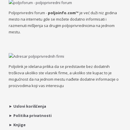
Poljoprivredni forum -
poljoinfo.com™
je već duži niz godina
mesto na internetu gde se možete dodatno informisati i
razmenuti mišljenja sa drugim poljoprivrednicima na jednom
mestu.
Poljolink je idelana prilika da se predstavite bez dodatnih
troškova ukoliko ste vlasnik firme, a ukoliko ste kupac to je
mogućnost da na jednom mestu nađete dodatne informacije o
proizvodima koji vas interesuju
►
Uslovi korišćenja
►
Politika privatnosti
►
Knjige