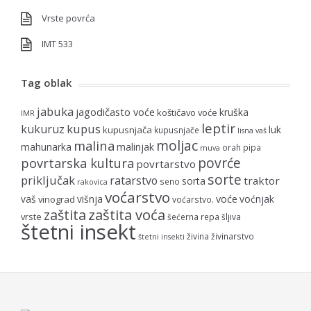
Vrste povrća
IMT 533
Tag oblak
jabuka
jagodičasto voće
kruška
koštičavo voće
IMR
leptir
kupus
kukuruz
luk
kupusnjača
kupusnjače
lisna vaš
moljac
malina
mahunarka
malinjak
orah
pipa
muva
povrće
povrtarska kultura
povrtarstvo
sorte
priključak
ratarstvo
traktor
sorta
seno
rakovica
voćarstvo
voće
vaš
višnja
voćnjak
vinograd
voćarstvo.
zaštita voća
zaštita
vrste
šećerna repa
šljiva
štetni insekt
živina
živinarstvo
štetni insekti