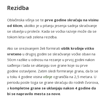
Rezidba
Oblačinska višnja se te
prve godine skraćuju na visinu
od 60cm
, ukoliko je u pitanju jesenja sadnja skraćivanje
se obavlja u proleće. Kada se voćka razvije može da se
tokom leta radi zelena rezidba.
Ako se orezivanjem želi formirati
oblik krošnje vitko
vreteno
u drugoj godini se skraćivanje voćke obavi na
50cm razlike u odnosu na rezanje u prvoj godini nakon
sađenja i tada se uklanjaju sve grane koje su prve
godine ostavljene. Zatim sledi formiranje grana, da bi se
u toku 4 godine visina
višnje
ograničila na 2,5 metara. U
periodu posle toga se grane skraćuju do rodnih čvorova,
a
kompletne grane se uklanjaju nakon 4 godine da
bi se napravilo mesta za nove
.