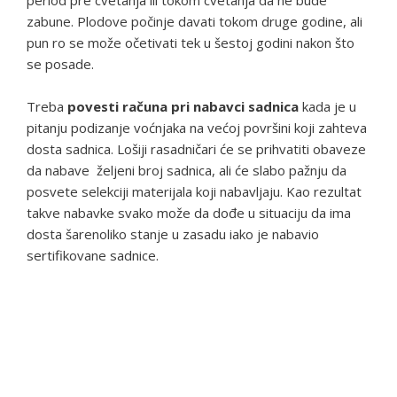
period pre cvetanja ili tokom cvetanja da ne bude
zabune. Plodove počinje davati tokom druge godine, ali
pun ro se može očetivati tek u šestoj godini nakon što
se posade.
Treba
povesti računa pri nabavci sadnica
kada je u
pitanju podizanje voćnjaka na većoj površini koji zahteva
dosta sadnica. Lošiji rasadničari će se prihvatiti obaveze
da nabave željeni broj sadnica, ali će slabo pažnju da
posvete selekciji materijala koji nabavljaju. Kao rezultat
takve nabavke svako može da dođe u situaciju da ima
dosta šarenoliko stanje u zasadu iako je nabavio
sertifikovane sadnice.