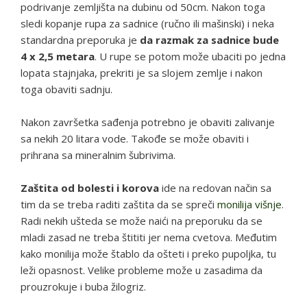
podrivanje zemljišta na dubinu od 50cm. Nakon toga
sledi kopanje rupa za sadnice (ručno ili mašinski) i neka
standardna preporuka je
da razmak za sadnice bude
4 x 2,5 metara
. U rupe se potom može ubaciti po jedna
lopata stajnjaka, prekriti je sa slojem zemlje i nakon
toga obaviti sadnju.
Nakon završetka sađenja potrebno je obaviti zalivanje
sa nekih 20 litara vode. Takođe se može obaviti i
prihrana sa mineralnim šubrivima.
Zaštita od bolesti i korova
ide na redovan način sa
tim da se treba raditi zaštita da se spreči
monilija višnje
.
Radi nekih ušteda se može naići na preporuku da se
mladi zasad ne treba štititi jer nema cvetova. Međutim
kako monilija može štablo da ošteti i preko pupoljka, tu
leži opasnost. Velike probleme može u zasadima da
prouzrokuje i buba žilogriz.