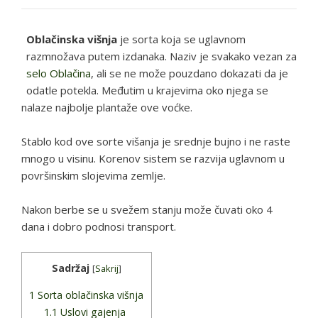
Oblačinska višnja
je sorta koja se uglavnom
razmnožava putem izdanaka. Naziv je svakako vezan za
selo Oblačina
, ali se ne može pouzdano dokazati da je
odatle potekla. Međutim u krajevima oko njega se
nalaze najbolje plantaže ove voćke.
Stablo kod ove sorte višanja je srednje bujno i ne raste
mnogo u visinu. Korenov sistem se razvija uglavnom u
površinskim slojevima zemlje.
Nakon berbe se u svežem stanju može čuvati oko 4
dana i dobro podnosi transport.
Sadržaj
[
Sakrij
]
1
Sorta oblačinska višnja
1.1
Uslovi gajenja