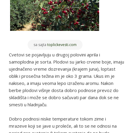
sa sajta
toplickevesti.com
Cvetovi se pojavljuju u drugoj polovini aprila i
samoplodna je sorta. Plodovi su jarko crvene boje, imaju
ujednačeno vreme dozrevanja (krajem juna), loptast
oblik i prosečna težina im je oko 3 grama. Ukus im je
nakiseo, a imaju veoma lepo izraženu aromu. Nakon
berbe plodovi višnje dosta dobro podnose prevoz do
skladišta i može se dobro sačuvati par dana dok se ne
smesti u hladnjaču.
Dobro podnosi niske temperature tokom zime i
mrazeve koji se jave u proleće, ali to se ne odnosi na