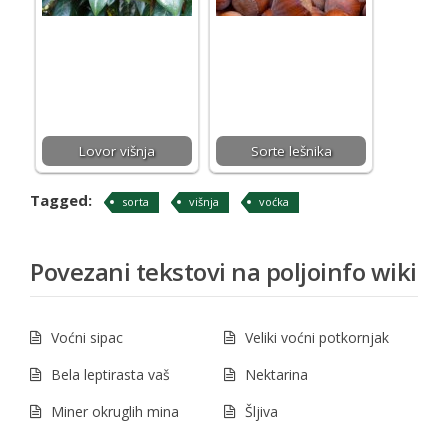
Lovor višnja
Sorte lešnika
Tagged:
sorta
višnja
voćka
Povezani tekstovi na poljoinfo wiki
Voćni sipac
Veliki voćni potkornjak
Bela leptirasta vaš
Nektarina
Miner okruglih mina
Šljiva