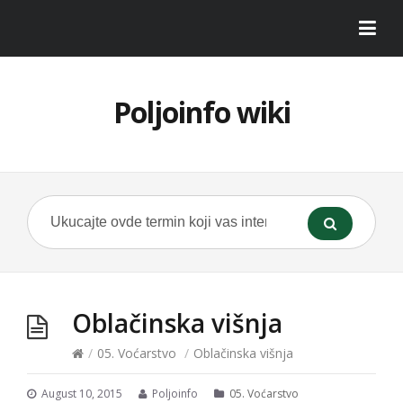
Poljoinfo wiki
Oblačinska višnja
/
05. Voćarstvo
/
Oblačinska višnja
August 10, 2015
Poljoinfo
05. Voćarstvo