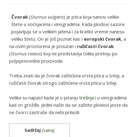
Čvorak
(
Sturnus vulgaris
) je ptica koja nanosi velike
štete u voćnjacima i vinogradima. Kada plodovi sazore
pojavljuju se u velikim jatima i za kratko vreme nanesu
veliku štetu. On je još poznat kao i
evropski čvorak
, a
na ovim prostorima je prisutan i
ružičasti čvorak
(
Sturnus roseus
) koji ne predstavlja toliku pretnju po
poljoprivredne proizvode.
Treba znati da je čvorak zaštićena vrsta ptica u Srbiji, a
ružičasti čvorak strogo zaštićena vrsta ptica u Srbiji.
Velika su napast kada je u pitanju
trešnja
i u vinogradima
kad zri grožđe. Jedini način da se zaštite plodovi jeste da
se čvorci zastraše da nebi prilazili.
Sadržaj
[
Sakrij
]