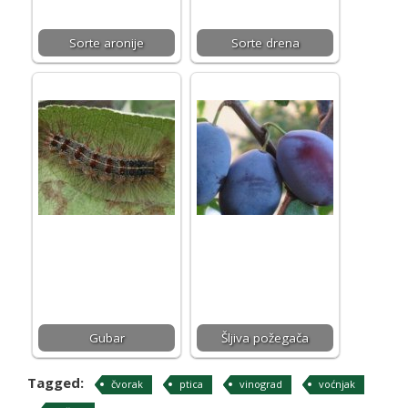
Sorte aronije
Sorte drena
Gubar
Šljiva požegača
Tagged:
čvorak
ptica
vinograd
voćnjak