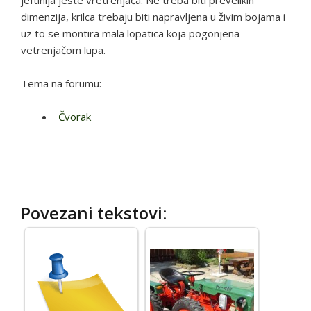
jeftinija jeste vretrenjača. Ne treba biti prevelikih
dimenzija, krilca trebaju biti napravljena u živim bojama i
uz to se montira mala lopatica koja pogonjena
vetrenjačom lupa.
Tema na forumu:
Čvorak
Povezani tekstovi: