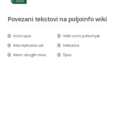
zaštita
Povezani tekstovi na poljoinfo wiki
Voćni sipac
Veliki voćni potkornjak
Bela leptirasta vaš
Nektarina
Miner okruglih mina
Šljiva