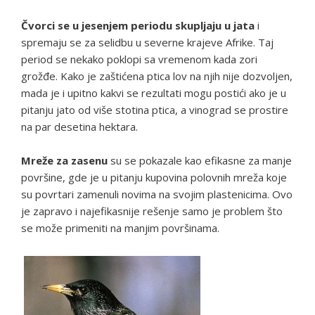
Čvorci se u jesenjem periodu skupljaju u jata
i
spremaju se za selidbu u severne krajeve Afrike. Taj
period se nekako poklopi sa vremenom kada zori
grožđe. Kako je zaštićena ptica lov na njih nije dozvoljen,
mada je i upitno kakvi se rezultati mogu postići ako je u
pitanju jato od više stotina ptica, a vinograd se prostire
na par desetina hektara.
Mreže za zasenu
su se pokazale kao efikasne za manje
površine, gde je u pitanju kupovina polovnih mreža koje
su povrtari zamenuli novima na svojim plastenicima. Ovo
je zapravo i najefikasnije rešenje samo je problem što
se može primeniti na manjim površinama.