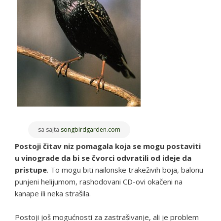
sa sajta
songbirdgarden.com
Postoji čitav niz pomagala koja se mogu postaviti
u vinograde da bi se čvorci odvratili od ideje da
pristupe
. To mogu biti nailonske trakeživih boja, balonu
punjeni helijumom, rashodovani CD-ovi okačeni na
kanape ili neka strašila.
Postoji još mogućnosti za zastrašivanje, ali je problem