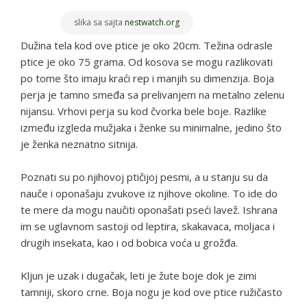
slika sa sajta
nestwatch.org
Dužina tela kod ove ptice je oko 20cm. Težina odrasle
ptice je oko 75 grama. Od kosova se mogu razlikovati
po tome što imaju kraći rep i manjih su dimenzija. Boja
perja je tamno smeđa sa prelivanjem na metalno zelenu
nijansu. Vrhovi perja su kod čvorka bele boje. Razlike
između izgleda mužjaka i ženke su minimalne, jedino što
je ženka neznatno sitnija.
Poznati su po njihovoj ptičijoj pesmi, a u stanju su da
nauče i oponašaju zvukove iz njihove okoline. To ide do
te mere da mogu naučiti oponašati pseći lavež. Ishrana
im se uglavnom sastoji od leptira, skakavaca, moljaca i
drugih insekata, kao i od bobica voća u grožđa.
Kljun je uzak i dugačak, leti je žute boje dok je zimi
tamniji, skoro crne. Boja nogu je kod ove ptice ružičasto