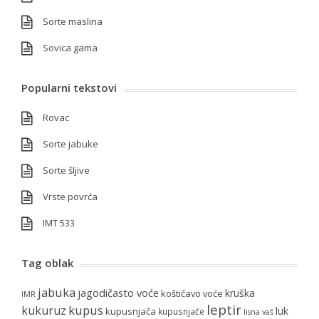
Sorte maslina
Sovica gama
Popularni tekstovi
Rovac
Sorte jabuke
Sorte šljive
Vrste povrća
IMT 533
Tag oblak
jabuka
jagodičasto voće
kruška
koštičavo voće
IMR
leptir
kupus
kukuruz
luk
kupusnjača
kupusnjače
lisna vaš