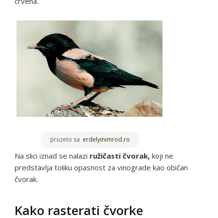
crvena.
pruzeto sa
erdelyinimrod.ro
Na slici iznad se nalazi
ružičasti čvorak,
koji ne
predstavlja toliku opasnost za vinograde kao običan
čvorak.
Kako rasterati čvorke