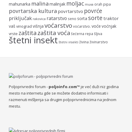
moljac
malina
mahunarka
malinjak
orah
pipa
muva
povrće
povrtarska kultura
povrtarstvo
sorte
priključak
ratarstvo
traktor
sorta
seno
rakovica
voćarstvo
voće
vaš
višnja
voćnjak
vinograd
voćarstvo.
zaštita voća
zaštita
vrste
šećerna repa
šljiva
štetni insekt
živina
živinarstvo
štetni insekti
Poljoprivredni forum -
poljoinfo.com™
je već duži niz godina
mesto na internetu gde se možete dodatno informisati i
razmenuti mišljenja sa drugim poljoprivrednicima na jednom
mestu.