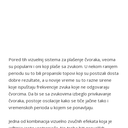
Pored tih vizuelnij sistema za plašenje čvoraka, veoma
su popularni i oni koji plaše sa zvukom. U nekom ranijem
periodu su to bili propanski topovi koji su postizali dosta
dobre rezultate, a u novije vreme su to razne sirene
koje ispuštaju frekvencije zvuka koje ne odgovaraju
čvorcima. Da bi se sa zvukovima izbeglo privikavanje
čvoraka, postoje oscilacije kako se tiče jačine tako i
vremenskoh perioda u kojem se ponavljaju.
Jedna od kombinacija vizuelno zvučnih efekata koja je