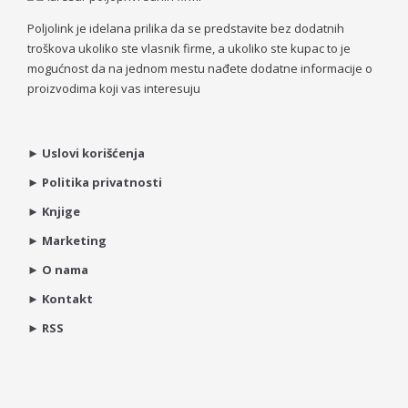
Poljolink je idelana prilika da se predstavite bez dodatnih
troškova ukoliko ste vlasnik firme, a ukoliko ste kupac to je
mogućnost da na jednom mestu nađete dodatne informacije o
proizvodima koji vas interesuju
►
Uslovi korišćenja
►
Politika privatnosti
►
Knjige
►
Marketing
►
O nama
►
Kontakt
►
RSS