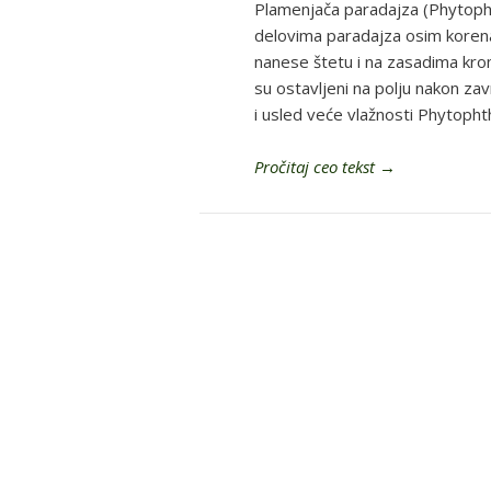
Plamenjača paradajza (Phytopht
delovima paradajza osim koren
nanese štetu i na zasadima krom
su ostavljeni na polju nakon za
i usled veće vlažnosti Phytopht
Pročitaj ceo tekst
→