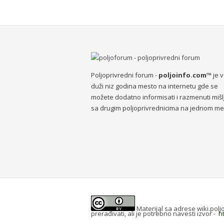
Poljoprivredni forum -
poljoinfo.com™
je 
duži niz godina mesto na internetu gde se
možete dodatno informisati i razmenuti mišl
sa drugim poljoprivrednicima na jednom me
Materijal sa adrese wiki.pol
prerađivati, ali je potrebno navesti izvor -
h