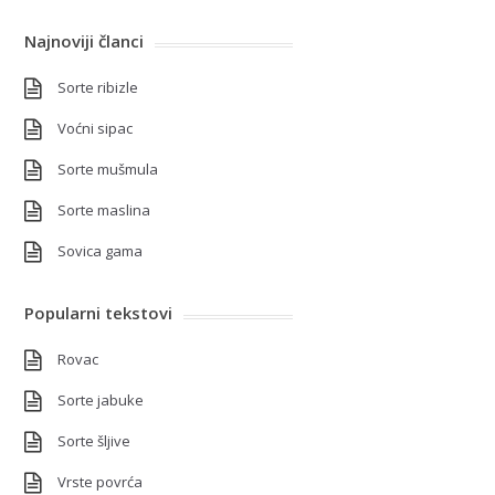
Najnoviji članci
Sorte ribizle
Voćni sipac
Sorte mušmula
Sorte maslina
Sovica gama
Popularni tekstovi
Rovac
Sorte jabuke
Sorte šljive
Vrste povrća