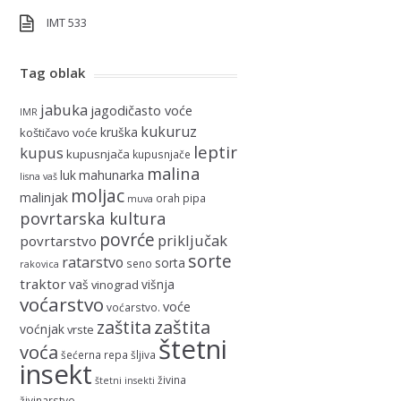
IMT 533
Tag oblak
jabuka
jagodičasto voće
IMR
kukuruz
kruška
koštičavo voće
leptir
kupus
kupusnjača
kupusnjače
malina
luk
mahunarka
lisna vaš
moljac
malinjak
orah
pipa
muva
povrtarska kultura
povrće
priključak
povrtarstvo
sorte
ratarstvo
sorta
seno
rakovica
traktor
vaš
višnja
vinograd
voćarstvo
voće
voćarstvo.
zaštita
zaštita
voćnjak
vrste
štetni
voća
šećerna repa
šljiva
insekt
živina
štetni insekti
živinarstvo