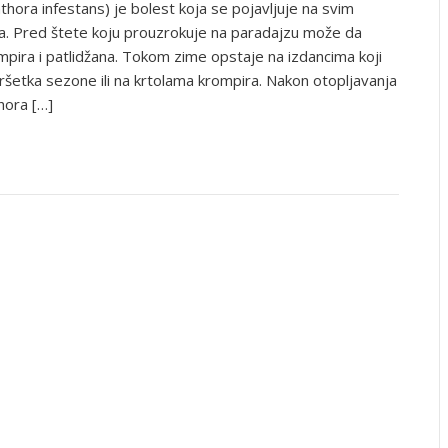
hora infestans) je bolest koja se pojavljuje na svim
a. Pred štete koju prouzrokuje na paradajzu može da
pira i patlidžana. Tokom zime opstaje na izdancima koji
vršetka sezone ili na krtolama krompira. Nakon otopljavanja
hora […]