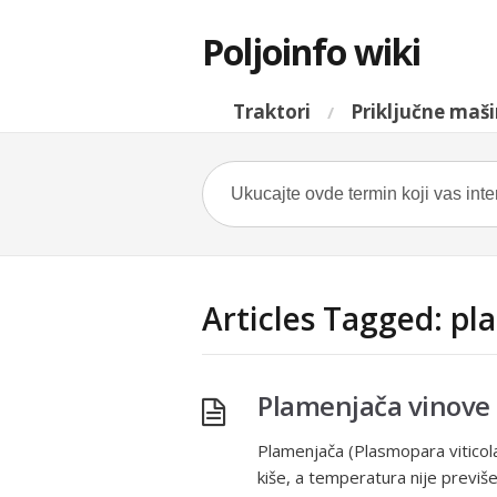
Poljoinfo wiki
Traktori
Priključne maš
Articles Tagged: p
Plamenjača vinove 
Plamenjača (Plasmopara viticola
kiše, a temperatura nije previše