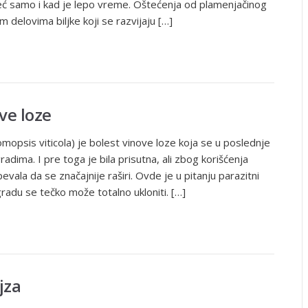
već samo i kad je lepo vreme. Oštećenja od plamenjačinog
 delovima biljke koji se razvijaju […]
ve loze
opsis viticola) je bolest vinove loze koja se u poslednje
radima. I pre toga je bila prisutna, ali zbog korišćenja
evala da se značajnije raširi. Ovde je u pitanju parazitni
ogradu se tečko može totalno ukloniti. […]
jza