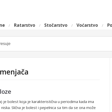
ine
Ratarstvo
Stočarstvo
Voćarstvo
Po
lamenjača
loze
) je bolest koja je karakteristična u periodima kada ima
 niska. Slična je bolest i pepelnica sa tim da se ona može