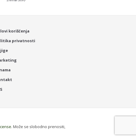
lovi korišćenja
litika privatnosti
jige
rketing
 nama
ontakt
SS
License
. Može se slobodno prenositi,