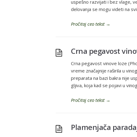
uspešno razvijati i bez vlage, 
delovanja se mogu videti na svim
Pročitaj ceo tekst
→
Crna pegavost vino
Crna pegavost vinove loze (Phom
vreme značajnije raširila u vinog
preparata na bazi bakra nije usp
gljiva, koja kad se pojavi u vin
Pročitaj ceo tekst
→
Plamenjača parada