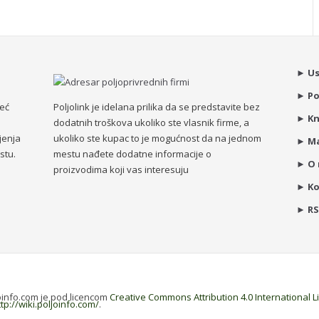
►
Us
►
Po
već
Poljolink je idelana prilika da se predstavite bez
►
Kn
dodatnih troškova ukoliko ste vlasnik firme, a
jenja
ukoliko ste kupac to je mogućnost da na jednom
►
Ma
stu.
mestu nađete dodatne informacije o
►
O
proizvodima koji vas interesuju
►
K
►
R
joinfo.com je pod licencom
Creative Commons Attribution 4.0 International 
ttp://wiki.poljoinfo.com/
.