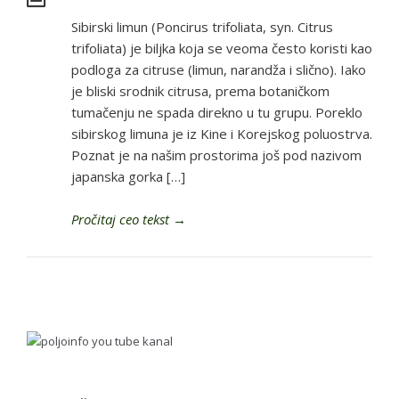
Sibirski limun (Poncirus trifoliata, syn. Citrus
trifoliata) je biljka koja se veoma često koristi kao
podloga za citruse (limun, narandža i slično). Iako
je bliski srodnik citrusa, prema botaničkom
tumačenju ne spada direkno u tu grupu. Poreklo
sibirskog limuna je iz Kine i Korejskog poluostrva.
Poznat je na našim prostorima još pod nazivom
japanska gorka […]
Pročitaj ceo tekst
→