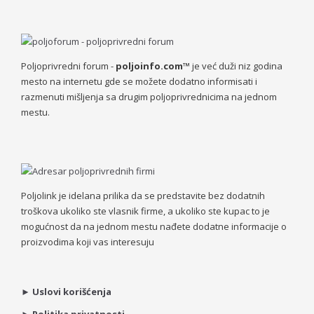
Poljoprivredni forum -
poljoinfo.com™
je već duži niz godina
mesto na internetu gde se možete dodatno informisati i
razmenuti mišljenja sa drugim poljoprivrednicima na jednom
mestu.
Poljolink je idelana prilika da se predstavite bez dodatnih
troškova ukoliko ste vlasnik firme, a ukoliko ste kupac to je
mogućnost da na jednom mestu nađete dodatne informacije o
proizvodima koji vas interesuju
►
Uslovi korišćenja