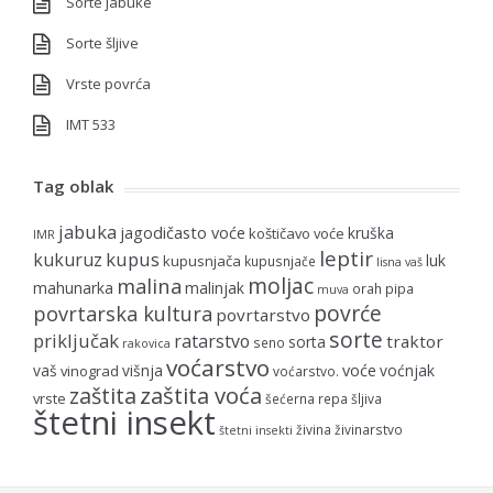
Sorte jabuke
Sorte šljive
Vrste povrća
IMT 533
Tag oblak
jabuka
jagodičasto voće
kruška
koštičavo voće
IMR
leptir
kupus
kukuruz
luk
kupusnjača
kupusnjače
lisna vaš
moljac
malina
mahunarka
malinjak
orah
pipa
muva
povrće
povrtarska kultura
povrtarstvo
sorte
priključak
ratarstvo
traktor
sorta
seno
rakovica
voćarstvo
voće
vaš
višnja
voćnjak
vinograd
voćarstvo.
zaštita voća
zaštita
vrste
šećerna repa
šljiva
štetni insekt
živina
živinarstvo
štetni insekti