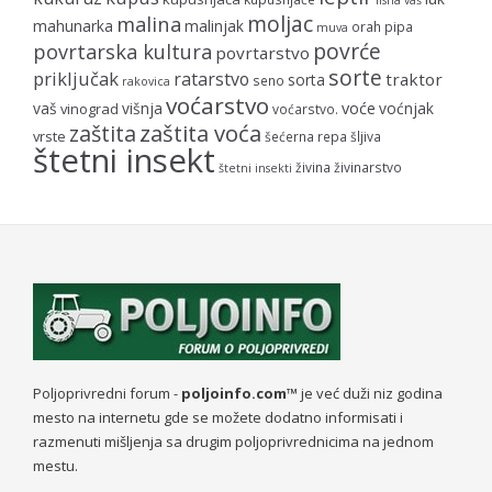
lisna vaš
moljac
malina
mahunarka
malinjak
orah
pipa
muva
povrće
povrtarska kultura
povrtarstvo
sorte
priključak
ratarstvo
traktor
sorta
seno
rakovica
voćarstvo
voće
vaš
višnja
voćnjak
vinograd
voćarstvo.
zaštita voća
zaštita
vrste
šećerna repa
šljiva
štetni insekt
živina
živinarstvo
štetni insekti
Poljoprivredni forum -
poljoinfo.com™
je već duži niz godina
mesto na internetu gde se možete dodatno informisati i
razmenuti mišljenja sa drugim poljoprivrednicima na jednom
mestu.