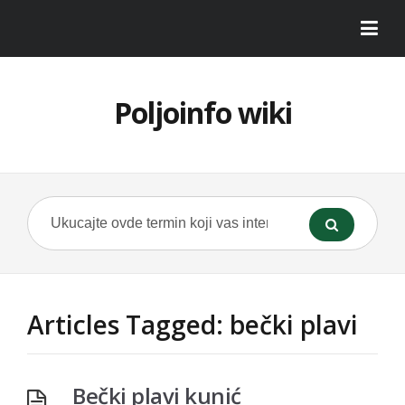
Poljoinfo wiki
Articles Tagged: bečki plavi
Bečki plavi kunić