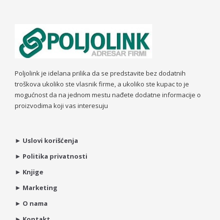
Poljolink je idelana prilika da se predstavite bez dodatnih
troškova ukoliko ste vlasnik firme, a ukoliko ste kupac to je
mogućnost da na jednom mestu nađete dodatne informacije o
proizvodima koji vas interesuju
►
Uslovi korišćenja
►
Politika privatnosti
►
Knjige
►
Marketing
►
O nama
►
Kontakt