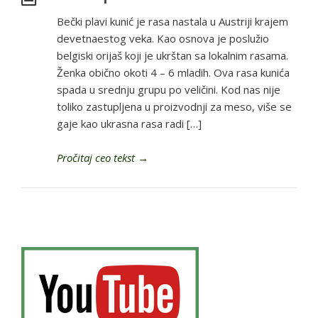
Bečki plavi kunić je rasa nastala u Austriji krajem
devetnaestog veka. Kao osnova je poslužio
belgiski orijaš koji je ukrštan sa lokalnim rasama.
Ženka obično okoti 4 – 6 mladih. Ova rasa kunića
spada u srednju grupu po veličini. Kod nas nije
toliko zastupljena u proizvodnji za meso, više se
gaje kao ukrasna rasa radi […]
Pročitaj ceo tekst
→