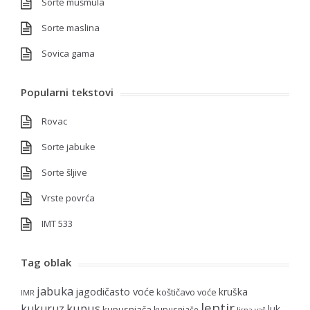
Sorte mušmula
Sorte maslina
Sovica gama
Popularni tekstovi
Rovac
Sorte jabuke
Sorte šljive
Vrste povrća
IMT 533
Tag oblak
jabuka
jagodičasto voće
kruška
koštičavo voće
IMR
leptir
kupus
kukuruz
luk
kupusnjača
kupusnjače