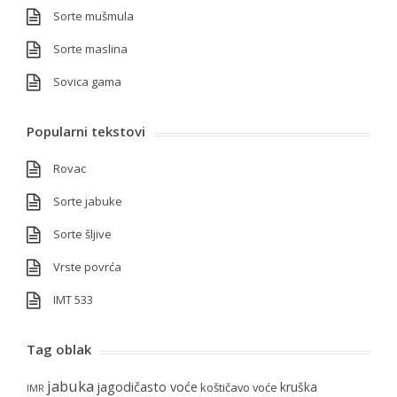
Sorte mušmula
Sorte maslina
Sovica gama
Popularni tekstovi
Rovac
Sorte jabuke
Sorte šljive
Vrste povrća
IMT 533
Tag oblak
jabuka
jagodičasto voće
kruška
koštičavo voće
IMR