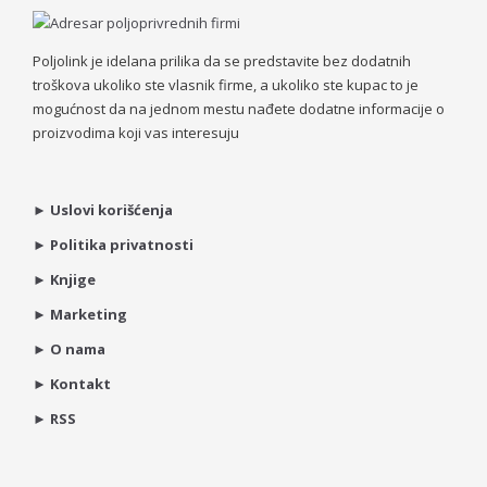
Poljolink je idelana prilika da se predstavite bez dodatnih
troškova ukoliko ste vlasnik firme, a ukoliko ste kupac to je
mogućnost da na jednom mestu nađete dodatne informacije o
proizvodima koji vas interesuju
►
Uslovi korišćenja
►
Politika privatnosti
►
Knjige
►
Marketing
►
O nama
►
Kontakt
►
RSS