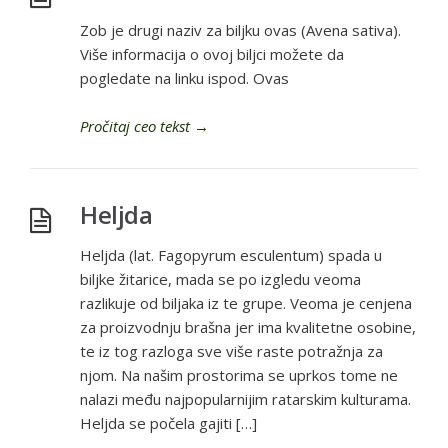
Zob je drugi naziv za biljku ovas (Avena sativa).
Više informacija o ovoj biljci možete da
pogledate na linku ispod. Ovas
Pročitaj ceo tekst
→
Heljda
Heljda (lat. Fagopyrum esculentum) spada u
biljke žitarice, mada se po izgledu veoma
razlikuje od biljaka iz te grupe. Veoma je cenjena
za proizvodnju brašna jer ima kvalitetne osobine,
te iz tog razloga sve više raste potražnja za
njom. Na našim prostorima se uprkos tome ne
nalazi među najpopularnijim ratarskim kulturama.
Heljda se počela gajiti […]