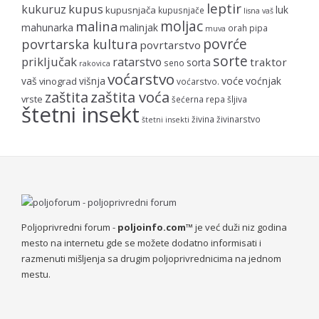
leptir
kupus
kukuruz
luk
kupusnjača
kupusnjače
lisna vaš
moljac
malina
mahunarka
malinjak
orah
pipa
muva
povrće
povrtarska kultura
povrtarstvo
sorte
priključak
ratarstvo
traktor
sorta
seno
rakovica
voćarstvo
voće
vaš
višnja
voćnjak
vinograd
voćarstvo.
zaštita voća
zaštita
vrste
šećerna repa
šljiva
štetni insekt
živina
živinarstvo
štetni insekti
Poljoprivredni forum -
poljoinfo.com™
je već duži niz godina
mesto na internetu gde se možete dodatno informisati i
razmenuti mišljenja sa drugim poljoprivrednicima na jednom
mestu.