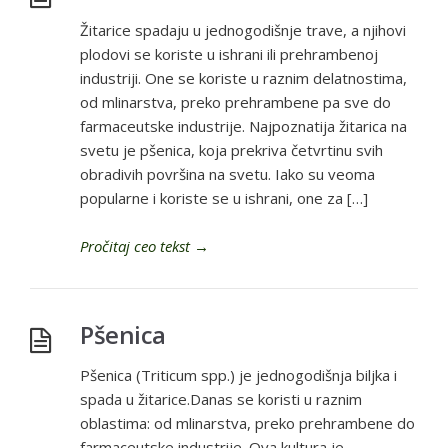
Žitarice spadaju u jednogodišnje trave, a njihovi
plodovi se koriste u ishrani ili prehrambenoj
industriji. One se koriste u raznim delatnostima,
od mlinarstva, preko prehrambene pa sve do
farmaceutske industrije. Najpoznatija žitarica na
svetu je pšenica, koja prekriva četvrtinu svih
obradivih površina na svetu. Iako su veoma
popularne i koriste se u ishrani, one za […]
Pročitaj ceo tekst
→
Pšenica
Pšenica (Triticum spp.) je jednogodišnja biljka i
spada u žitarice.Danas se koristi u raznim
oblastima: od mlinarstva, preko prehrambene do
farmaceutske industrije. Ova kultura je