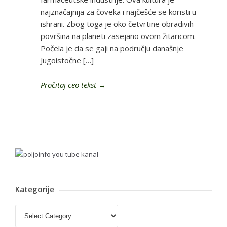
najznačajnija za čoveka i najčešće se koristi u
ishrani. Zbog toga je oko četvrtine obradivih
površina na planeti zasejano ovom žitaricom.
Počela je da se gaji na području današnje
Jugoistočne […]
Pročitaj ceo tekst
→
Kategorije
Kategorije