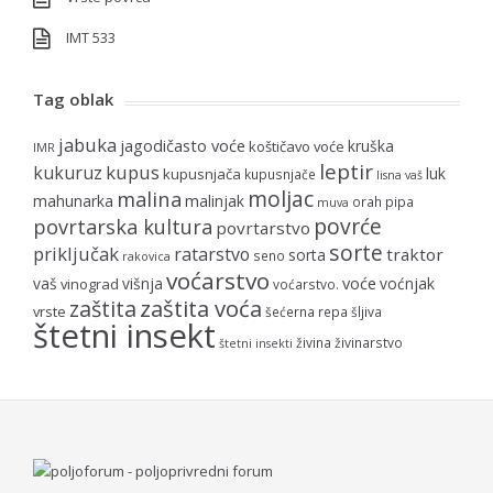
IMT 533
Tag oblak
jabuka
jagodičasto voće
kruška
koštičavo voće
IMR
leptir
kupus
kukuruz
luk
kupusnjača
kupusnjače
lisna vaš
moljac
malina
mahunarka
malinjak
orah
pipa
muva
povrće
povrtarska kultura
povrtarstvo
sorte
priključak
ratarstvo
traktor
sorta
seno
rakovica
voćarstvo
voće
vaš
višnja
voćnjak
vinograd
voćarstvo.
zaštita voća
zaštita
vrste
šećerna repa
šljiva
štetni insekt
živina
živinarstvo
štetni insekti