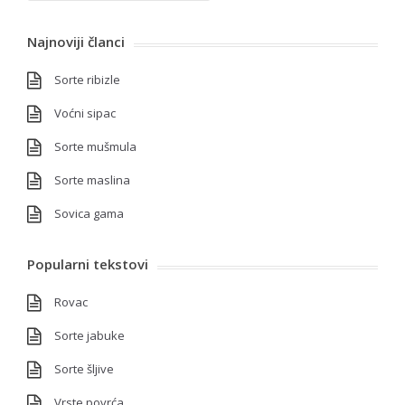
Najnoviji članci
Sorte ribizle
Voćni sipac
Sorte mušmula
Sorte maslina
Sovica gama
Popularni tekstovi
Rovac
Sorte jabuke
Sorte šljive
Vrste povrća