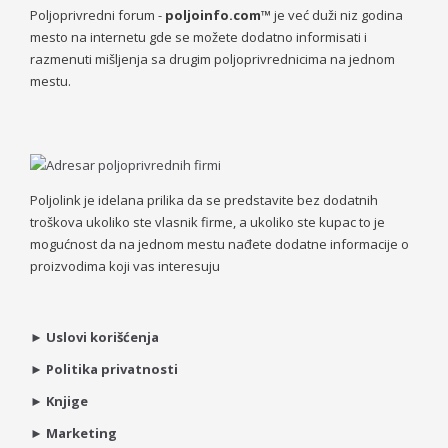
Poljoprivredni forum -
poljoinfo.com™
je već duži niz godina
mesto na internetu gde se možete dodatno informisati i
razmenuti mišljenja sa drugim poljoprivrednicima na jednom
mestu.
Poljolink je idelana prilika da se predstavite bez dodatnih
troškova ukoliko ste vlasnik firme, a ukoliko ste kupac to je
mogućnost da na jednom mestu nađete dodatne informacije o
proizvodima koji vas interesuju
►
Uslovi korišćenja
►
Politika privatnosti
►
Knjige
►
Marketing