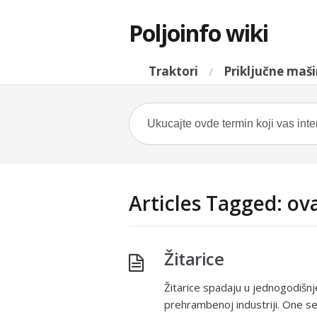
Poljoinfo wiki
Traktori
Priključne maš
Articles Tagged: ov
Žitarice
Žitarice spadaju u jednogodišnje 
prehrambenoj industriji. One se