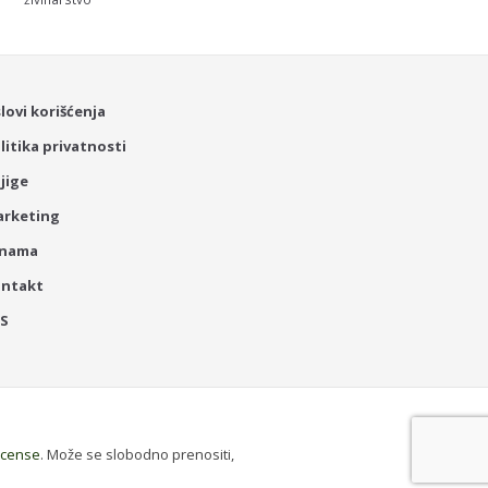
lovi korišćenja
litika privatnosti
jige
rketing
 nama
ontakt
SS
License
. Može se slobodno prenositi,