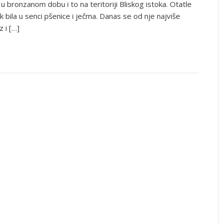
 u bronzanom dobu i to na teritoriji Bliskog istoka. Otatle
ek bila u senci pšenice i ječma. Danas se od nje najviše
 i […]