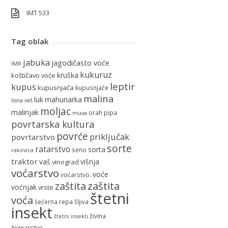
IMT 533
Tag oblak
jabuka
jagodičasto voće
IMR
kukuruz
kruška
koštičavo voće
leptir
kupus
kupusnjača
kupusnjače
malina
luk
mahunarka
lisna vaš
moljac
malinjak
orah
pipa
muva
povrtarska kultura
povrće
priključak
povrtarstvo
sorte
ratarstvo
sorta
seno
rakovica
traktor
vaš
višnja
vinograd
voćarstvo
voće
voćarstvo.
zaštita
zaštita
voćnjak
vrste
štetni
voća
šećerna repa
šljiva
insekt
živina
štetni insekti
živinarstvo