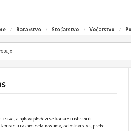
ine
Ratarstvo
Stočarstvo
Voćarstvo
Po
as
trave, a njihovi plodovi se koriste u ishrani ili
 koriste u raznim delatnostima, od mlinarstva, preko