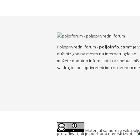
Poljoprivredni forum -
poljoinfo.com™
je 
duži niz godina mesto na internetu gde se
možete dodatno informisati i razmenuti mišl
sa drugim poljoprivrednicima na jednom me
Materijal sa adrese wiki.pol
prerađivati, ali je potrebno navesti izvor -
h