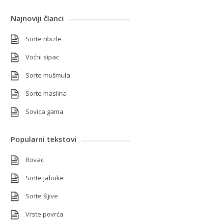
Najnoviji članci
Sorte ribizle
Voćni sipac
Sorte mušmula
Sorte maslina
Sovica gama
Popularni tekstovi
Rovac
Sorte jabuke
Sorte šljive
Vrste povrća