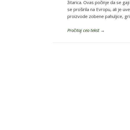
žitarica. Ovas počinje da se gaji
se proširila na Evropu, ali je uv
proizvode zobene pahuljice, griz
Pročitaj ceo tekst
→