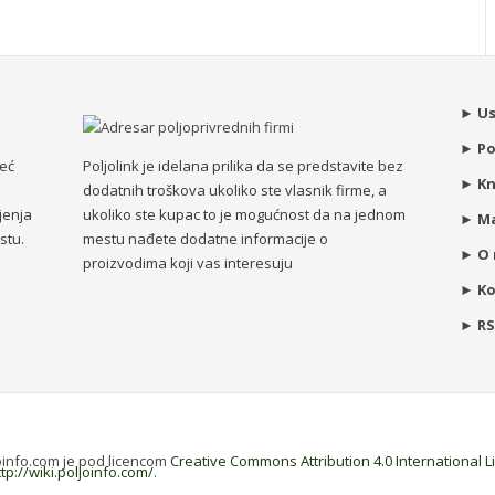
►
Us
►
Po
već
Poljolink je idelana prilika da se predstavite bez
►
Kn
dodatnih troškova ukoliko ste vlasnik firme, a
jenja
ukoliko ste kupac to je mogućnost da na jednom
►
Ma
stu.
mestu nađete dodatne informacije o
►
O
proizvodima koji vas interesuju
►
K
►
R
joinfo.com je pod licencom
Creative Commons Attribution 4.0 International 
ttp://wiki.poljoinfo.com/
.