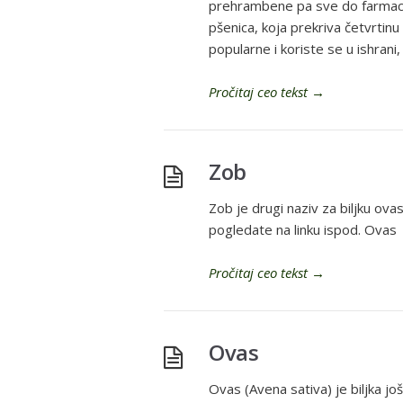
prehrambene pa sve do farmaceut
pšenica, koja prekriva četvrtin
popularne i koriste se u ishrani,
Pročitaj ceo tekst
→
Zob
Zob je drugi naziv za biljku ovas
pogledate na linku ispod. Ovas
Pročitaj ceo tekst
→
Ovas
Ovas (Avena sativa) je biljka jo