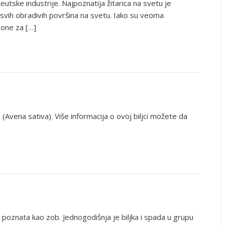
ske industrije. Najpoznatija žitarica na svetu je
u svih obradivih površina na svetu. Iako su veoma
 one za […]
 (Avena sativa). Više informacija o ovoj biljci možete da
š poznata kao zob. Jednogodišnja je biljka i spada u grupu